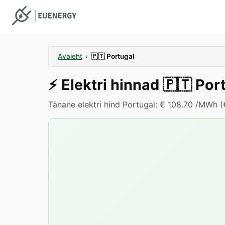
Avaleht
›
🇵🇹
Portugal
⚡️
Elektri hinnad
🇵🇹
Por
Tänane elektri hind Portugal: € 108.70 /MWh (