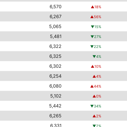
6,570
▲
18
%
6,267
▲
56
%
5,065
▼
15
%
5,481
▼
27
%
6,322
▼
22
%
6,325
▼
4
%
6,302
▲
10
%
6,254
▲
4
%
6,080
▲
44
%
5,102
▲
0
%
5,442
▼
34
%
6,265
▲
2
%
6,331
▼
2
%