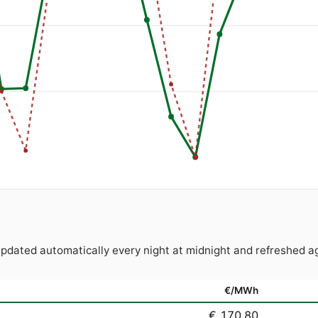
 Updated automatically every night at midnight and refreshe
€/MWh
€ 170.80