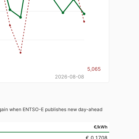
5,065
2026-08-08
d again when ENTSO-E publishes new day-ahead
€/kWh
€ 0.1708