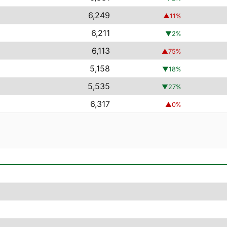
6,249
▲
11
%
6,211
▼
2
%
6,113
▲
75
%
5,158
▼
18
%
5,535
▼
27
%
6,317
▲
0
%