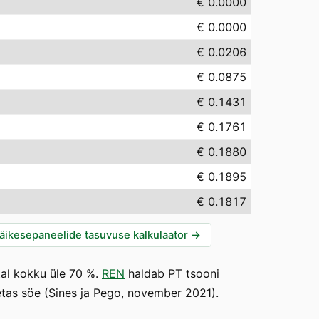
€ 0.0000
€ 0.0000
€ 0.0206
€ 0.0875
€ 0.1431
€ 0.1761
€ 0.1880
€ 0.1895
€ 0.1817
äikesepaneelide tasuvuse kalkulaator
→
tal kokku üle 70 %.
REN
haldab PT tsooni
petas söe (Sines ja Pego, november 2021).