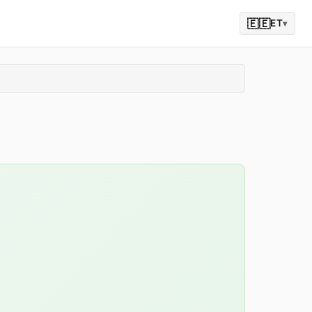
🇪🇪
ET
▾