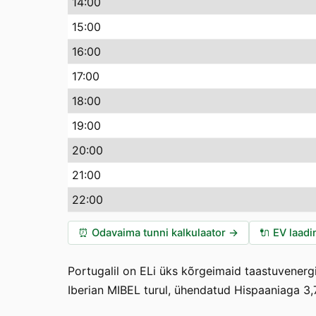
14:00
15:00
16:00
17:00
18:00
19:00
20:00
21:00
22:00
⏰
Odavaima tunni kalkulaator
→
🔌
EV laadi
Portugalil on ELi üks kõrgeimaid taastuvenerg
Iberian MIBEL turul, ühendatud Hispaaniaga 3,7