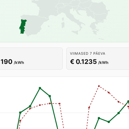
VIIMASED 7 PÄEVA
1190
€ 0.1235
/kWh
/kWh