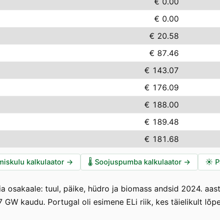
€ 0.00
€ 0.00
€ 20.58
€ 87.46
€ 143.07
€ 176.09
€ 188.00
€ 189.48
€ 181.68
miskulu kalkulaator
→
🌡️
Soojuspumba kalkulaator
→
☀️
P
ia osakaale: tuul, päike, hüdro ja biomass andsid 2024. aas
 GW kaudu. Portugal oli esimene ELi riik, kes täielikult lõ