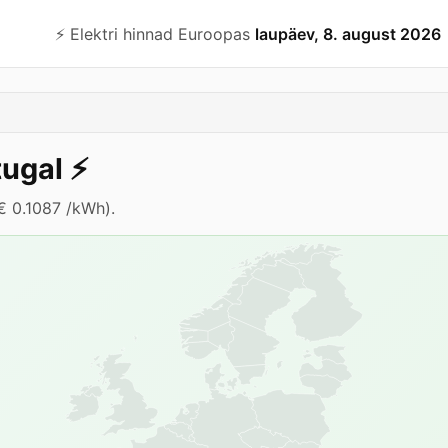
⚡️ Elektri hinnad Euroopas
laupäev, 8. august 2026
tugal
⚡️
€ 0.1087 /kWh).