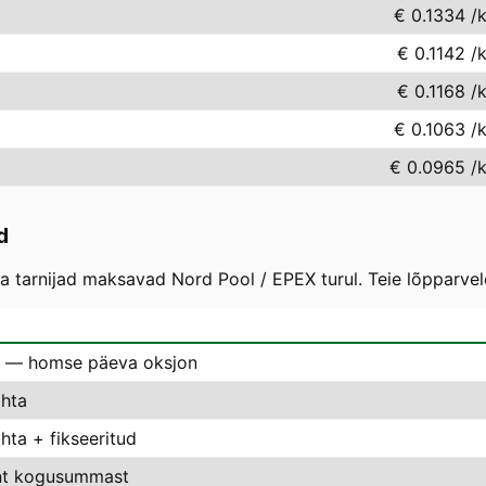
€ 0.1334
/
€ 0.1142
/
€ 0.1168
/
€ 0.1063
/
€ 0.0965
/
d
 tarnijad maksavad Nord Pool / EPEX turul. Teie lõpparvel
 — homse päeva oksjon
hta
ta + fikseeritud
nt kogusummast