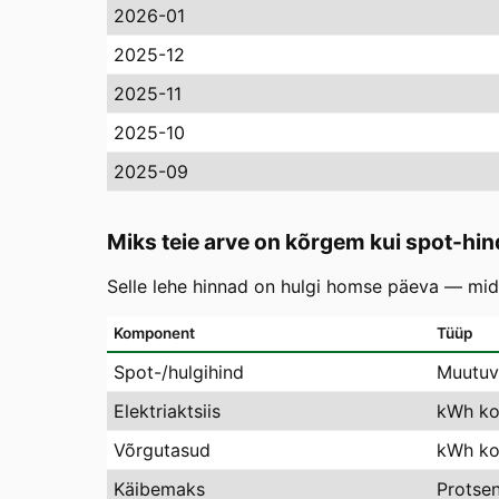
2026-01
2025-12
2025-11
2025-10
2025-09
Miks teie arve on kõrgem kui spot-hin
Selle lehe hinnad on hulgi homse päeva — mida
Komponent
Tüüp
Spot-/hulgihind
Muutuv
Elektriaktsiis
kWh ko
Võrgutasud
kWh koh
Käibemaks
Protse