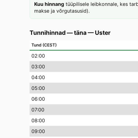
Kuu hinnang
tüüpilisele leibkonnale, kes ta
makse ja võrgutasusid).
Tunnihinnad — täna
—
Uster
Tund (CEST)
02
:00
03
:00
04
:00
05
:00
06
:00
07
:00
08
:00
09
:00