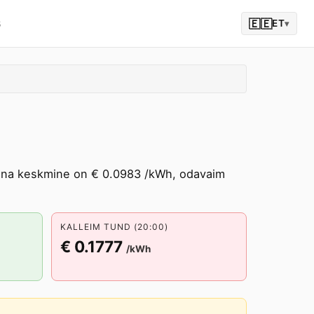
6
🇪🇪
ET
▾
hinna keskmine on € 0.0983 /kWh, odavaim
KALLEIM TUND (20:00)
€ 0.1777
/kWh