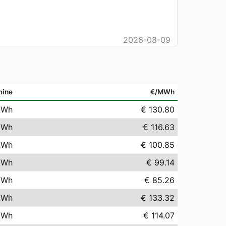
2026-08-09
mine
€/MWh
kWh
€ 130.80
kWh
€ 116.63
kWh
€ 100.85
kWh
€ 99.14
kWh
€ 85.26
kWh
€ 133.32
kWh
€ 114.07