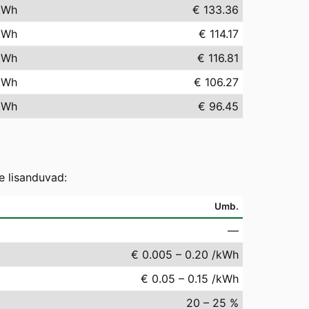
kWh
€ 133.36
kWh
€ 114.17
kWh
€ 116.81
kWh
€ 106.27
kWh
€ 96.45
e lisanduvad:
Umb.
—
€ 0.005 – 0.20 /kWh
€ 0.05 – 0.15 /kWh
20 – 25 %