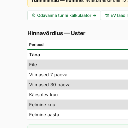
Tunnihinnad — homme
:
avaldatakse kell 1
⏰
Odavaima tunni kalkulaator
→
🔌
EV laadi
Hinnavõrdlus
—
Uster
Periood
Täna
Eile
Viimased 7 päeva
Viimased 30 päeva
Käesolev kuu
Eelmine kuu
Eelmine aasta