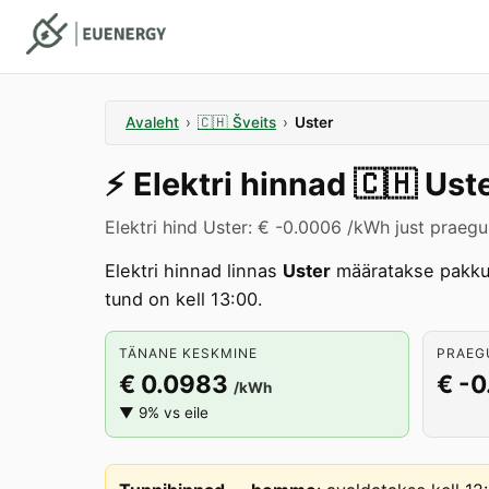
Avaleht
›
🇨🇭
Šveits
›
Uster
⚡️
Elektri hinnad
🇨🇭
Ust
Elektri hind Uster: € -0.0006 /kWh just praegu
Elektri hinnad linnas
Uster
määratakse pakk
tund on kell 13:00.
TÄNANE KESKMINE
PRAEGU
€ 0.0983
€ -
/kWh
▼ 9% vs eile