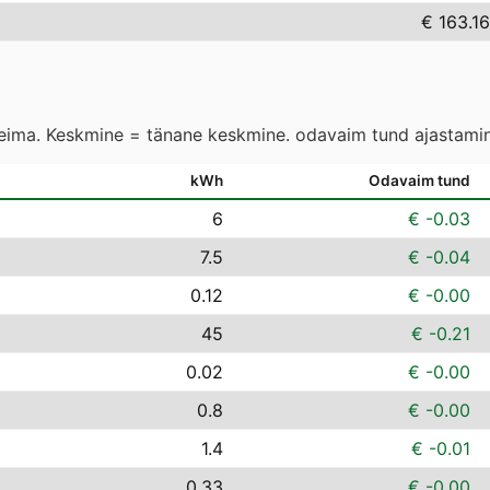
€ 163.16
leima. Keskmine = tänane keskmine. odavaim tund ajastamin
kWh
Odavaim tund
6
€ -0.03
7.5
€ -0.04
0.12
€ -0.00
45
€ -0.21
0.02
€ -0.00
0.8
€ -0.00
1.4
€ -0.01
0.33
€ -0.00