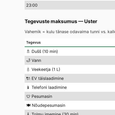
23
:00
Tegevuste maksumus
—
Uster
Vahemik = kulu tänase odavaima tunni vs. kal
Tegevus
🚿
Dušš (10 min)
🛁
Vann
💧
Veekeetja (1 L)
🔌
EV täislaadimine
📱
Telefoni laadimine
👕
Pesumasin
🍽️
Nõudepesumasin
🧹
Tolmu imemine (30 min)