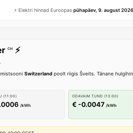
⚡️ Elektri hinnad Euroopas
pühapäev, 9. august 202
er
⚡️
CH
.
umistsooni
Switzerland
poolt riigis Šveits. Tänane hulgi
 (11:00)
ODAVAIM TUND (13:00)
0.0006
€ -0.0047
/kWh
/kWh