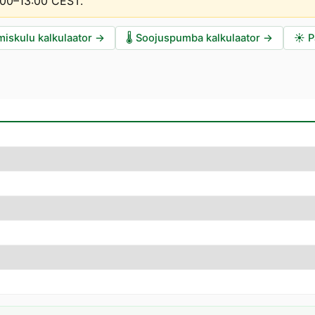
2:00–13:00 CEST
.
miskulu kalkulaator
→
🌡️
Soojuspumba kalkulaator
→
☀️
P