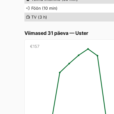
💨
Föön (10 min)
📺
TV (3 h)
Viimased 31 päeva
—
Uster
€
157