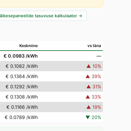
äikesepaneelide tasuvuse kalkulaator
→
Keskmine
vs täna
€ 0.0983
/kWh
—
€ 0.1082
/kWh
▲
10
%
€ 0.1364
/kWh
▲
39
%
€ 0.1292
/kWh
▲
31
%
€ 0.1308
/kWh
▲
33
%
€ 0.1166
/kWh
▲
19
%
€ 0.0789
/kWh
▼
20
%