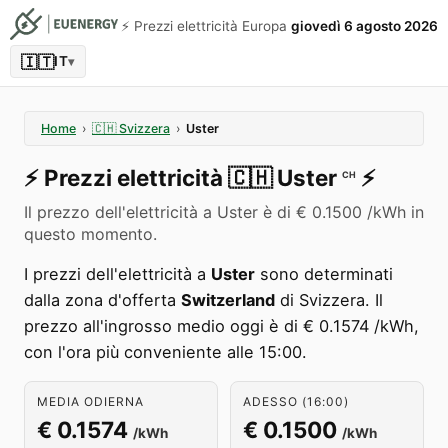
⚡️ Prezzi elettricità Europa
giovedì 6 agosto 2026
🇮🇹
IT
▾
Home
›
🇨🇭
Svizzera
›
Uster
⚡️
Prezzi elettricità
🇨🇭
Uster
⚡️
CH
Il prezzo dell'elettricità a Uster è di € 0.1500 /kWh in
questo momento.
I prezzi dell'elettricità a
Uster
sono determinati
dalla zona d'offerta
Switzerland
di Svizzera. Il
prezzo all'ingrosso medio oggi è di € 0.1574 /kWh,
con l'ora più conveniente alle 15:00.
MEDIA ODIERNA
ADESSO (16:00)
€ 0.1574
€ 0.1500
/kWh
/kWh