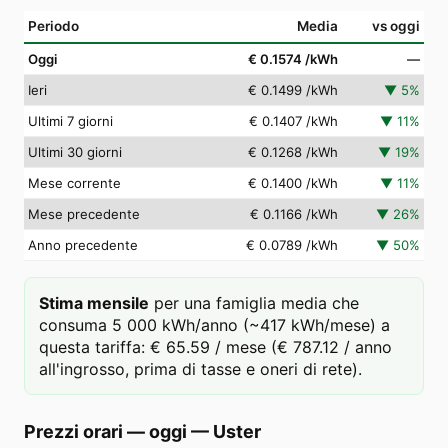
Periodo
Media
vs oggi
Oggi
€ 0.1574
/kWh
—
Ieri
€ 0.1499
/kWh
▼
5
%
Ultimi 7 giorni
€ 0.1407
/kWh
▼
11
%
Ultimi 30 giorni
€ 0.1268
/kWh
▼
19
%
Mese corrente
€ 0.1400
/kWh
▼
11
%
Mese precedente
€ 0.1166
/kWh
▼
26
%
Anno precedente
€ 0.0789
/kWh
▼
50
%
Stima mensile
per una famiglia media che
consuma 5 000 kWh/anno (~417 kWh/mese) a
questa tariffa: € 65.59 / mese (€ 787.12 / anno
all'ingrosso, prima di tasse e oneri di rete).
Prezzi orari — oggi
—
Uster