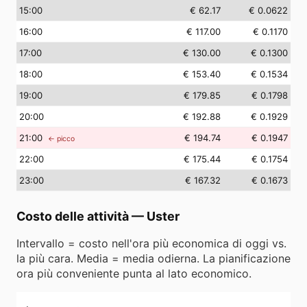
15
:00
€ 62.17
€ 0.0622
16
:00
€ 117.00
€ 0.1170
17
:00
€ 130.00
€ 0.1300
18
:00
€ 153.40
€ 0.1534
19
:00
€ 179.85
€ 0.1798
20
:00
€ 192.88
€ 0.1929
21
:00
€ 194.74
€ 0.1947
← picco
22
:00
€ 175.44
€ 0.1754
23
:00
€ 167.32
€ 0.1673
Costo delle attività
—
Uster
Intervallo = costo nell'ora più economica di oggi vs.
la più cara. Media = media odierna. La pianificazione
ora più conveniente punta al lato economico.