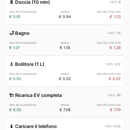
🚿
Doccia (10 min)
6
€ 0.81
€ 0.94
€ 1.03
🛁
Bagno
7.5
€ 1.01
€ 1.18
€ 1.28
💧
Bollitore (1 L)
0.12
€ 0.02
€ 0.02
€ 0.02
🔌
Ricarica EV completa
45
€ 6.05
€ 7.08
€ 7.70
📱
Caricare il telefono
0.02