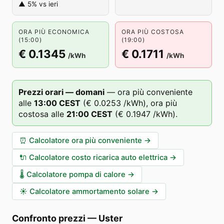
▲ 5% vs ieri
ORA PIÙ ECONOMICA
ORA PIÙ COSTOSA
(15:00)
(19:00)
€ 0.1345
€ 0.1711
/kWh
/kWh
Prezzi orari — domani
—
ora più conveniente
alle
13
:00
CEST
(
€ 0.0253
/kWh),
ora più
costosa alle
21
:00
CEST
(
€ 0.1947
/kWh).
⏰
Calcolatore ora più conveniente
→
🔌
Calcolatore costo ricarica auto elettrica
→
🌡️
Calcolatore pompa di calore
→
☀️
Calcolatore ammortamento solare
→
Confronto prezzi
—
Uster