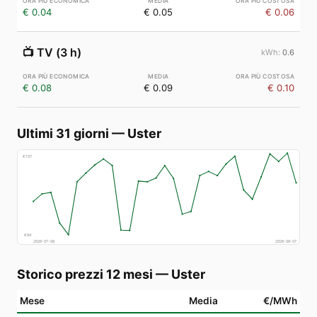
€ 0.04
€ 0.05
€ 0.06
📺
TV (3 h)
0.6
€ 0.08
€ 0.09
€ 0.10
Ultimi 31 giorni
—
Uster
€
157
€
84
2026-07-08
2026-08-07
Storico prezzi 12 mesi
—
Uster
Mese
Media
€/MWh