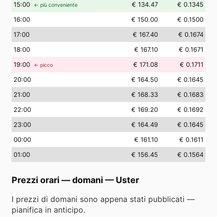
15
:00
€ 134.47
€ 0.1345
← più conveniente
16
:00
€ 150.00
€ 0.1500
17
:00
€ 167.40
€ 0.1674
18
:00
€ 167.10
€ 0.1671
19
:00
€ 171.08
€ 0.1711
← picco
20
:00
€ 164.50
€ 0.1645
21
:00
€ 168.33
€ 0.1683
22
:00
€ 169.20
€ 0.1692
23
:00
€ 164.49
€ 0.1645
00
:00
€ 161.10
€ 0.1611
01
:00
€ 156.45
€ 0.1564
Prezzi orari — domani
—
Uster
I prezzi di domani sono appena stati pubblicati —
pianifica in anticipo.