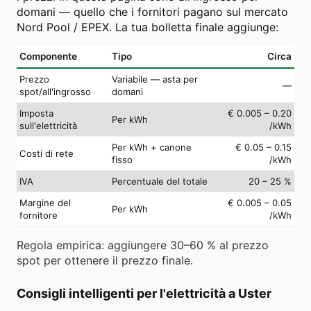
domani — quello che i fornitori pagano sul mercato
Nord Pool / EPEX. La tua bolletta finale aggiunge:
Componente
Tipo
Circa
Prezzo
Variabile — asta per
—
spot/all'ingrosso
domani
Imposta
€ 0.005 – 0.20
Per kWh
sull'elettricità
/kWh
Per kWh + canone
€ 0.05 – 0.15
Costi di rete
fisso
/kWh
IVA
Percentuale del totale
20 – 25 %
Margine del
€ 0.005 – 0.05
Per kWh
fornitore
/kWh
Regola empirica: aggiungere 30–60 % al prezzo
spot per ottenere il prezzo finale.
Consigli intelligenti per l'elettricità a Uster