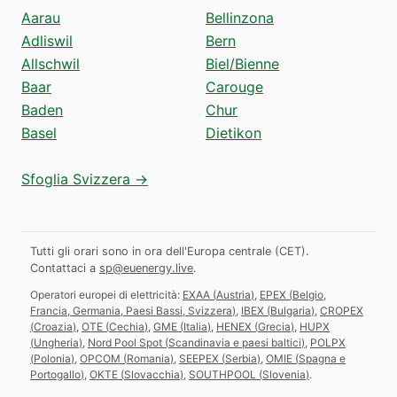
Aarau
Bellinzona
Adliswil
Bern
Allschwil
Biel/Bienne
Baar
Carouge
Baden
Chur
Basel
Dietikon
Sfoglia Svizzera →
Tutti gli orari sono in ora dell'Europa centrale (CET).
Contattaci a
sp@euenergy.live
.
Operatori europei di elettricità:
EXAA
(
Austria
)
,
EPEX
(
Belgio,
Francia, Germania, Paesi Bassi, Svizzera
)
,
IBEX
(
Bulgaria
)
,
CROPEX
(
Croazia
)
,
OTE
(
Cechia
)
,
GME
(
Italia
)
,
HENEX
(
Grecia
)
,
HUPX
(
Ungheria
)
,
Nord Pool Spot
(
Scandinavia e paesi baltici
)
,
POLPX
(
Polonia
)
,
OPCOM
(
Romania
)
,
SEEPEX
(
Serbia
)
,
OMIE
(
Spagna e
Portogallo
)
,
OKTE
(
Slovacchia
)
,
SOUTHPOOL
(
Slovenia
)
.