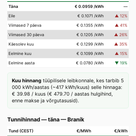
Täna
€ 0.0959
/kWh
—
Eile
€ 0.1071
/kWh
▲
12
%
Viimased 7 päeva
€ 0.1355
/kWh
▲
41
%
Viimased 30 päeva
€ 0.1205
/kWh
▲
26
%
Käesolev kuu
€ 0.1299
/kWh
▲
35
%
Eelmine kuu
€ 0.1099
/kWh
▲
15
%
Eelmine aasta
€ 0.0780
/kWh
▼
19
%
Kuu hinnang
tüüpilisele leibkonnale, kes tarbib 5
000 kWh/aastas (~417 kWh/kuus) selle hinnaga:
€ 39.98 / kuus (€ 479.70 / aastas hulgihind,
enne makse ja võrgutasusid).
Tunnihinnad — täna
—
Braník
Tund (CEST)
€/MWh
€/kWh