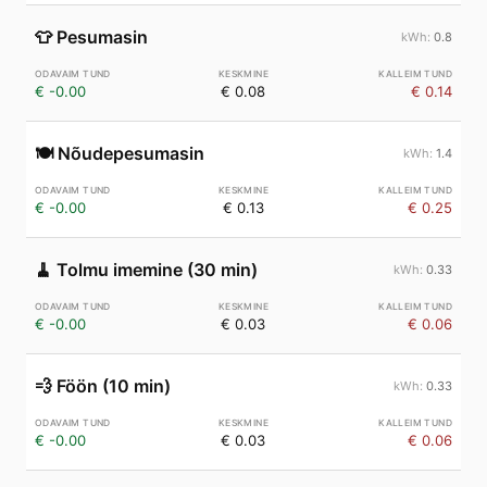
👕
Pesumasin
0.8
€ -0.00
€ 0.08
€ 0.14
🍽️
Nõudepesumasin
1.4
€ -0.00
€ 0.13
€ 0.25
🧹
Tolmu imemine (30 min)
0.33
€ -0.00
€ 0.03
€ 0.06
💨
Föön (10 min)
0.33
€ -0.00
€ 0.03
€ 0.06