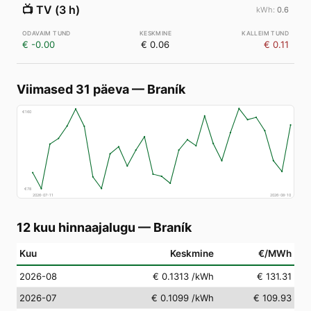
📺
TV (3 h)
0.6
€ -0.00
€ 0.06
€ 0.11
Viimased 31 päeva
—
Braník
€
160
€
78
2026-07-11
2026-08-10
12 kuu hinnaajalugu
—
Braník
Kuu
Keskmine
€/MWh
2026-08
€ 0.1313
/kWh
€ 131.31
2026-07
€ 0.1099
/kWh
€ 109.93