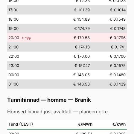
16
:00
€ 12.33
€ 0.0123
17
:00
€ 101.39
€ 0.1014
18
:00
€ 154.89
€ 0.1549
19
:00
€ 174.79
€ 0.1748
20
:00
€ 179.58
€ 0.1796
← tipp
21
:00
€ 174.13
€ 0.1741
22
:00
€ 170.00
€ 0.1700
23
:00
€ 157.47
€ 0.1575
00
:00
€ 148.05
€ 0.1480
01
:00
€ 143.93
€ 0.1439
Tunnihinnad — homme
—
Braník
Homsed hinnad just avaldati — planeeri ette.
Tund (CEST)
€/MWh
€/kWh