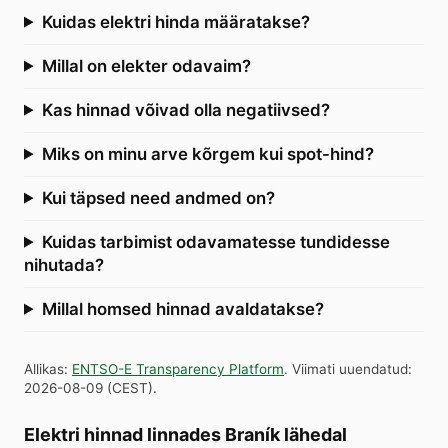
Kuidas elektri hinda määratakse?
Millal on elekter odavaim?
Kas hinnad võivad olla negatiivsed?
Miks on minu arve kõrgem kui spot-hind?
Kui täpsed need andmed on?
Kuidas tarbimist odavamatesse tundidesse
nihutada?
Millal homsed hinnad avaldatakse?
Allikas
:
ENTSO-E Transparency Platform
.
Viimati uuendatud
:
2026-08-09
(
CEST
).
Elektri hinnad linnades Braník lähedal