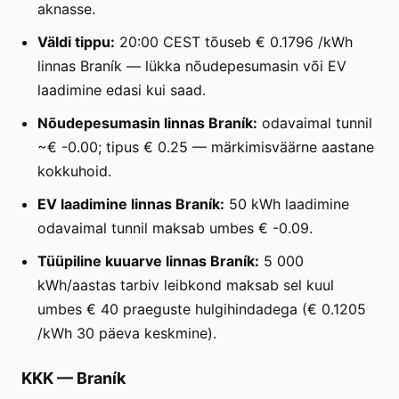
aknasse.
Väldi tippu:
20:00 CEST tõuseb € 0.1796 /kWh
linnas Braník — lükka nõudepesumasin või EV
laadimine edasi kui saad.
Nõudepesumasin linnas Braník:
odavaimal tunnil
~€ -0.00; tipus € 0.25 — märkimisväärne aastane
kokkuhoid.
EV laadimine linnas Braník:
50 kWh laadimine
odavaimal tunnil maksab umbes € -0.09.
Tüüpiline kuuarve linnas Braník:
5 000
kWh/aastas tarbiv leibkond maksab sel kuul
umbes € 40 praeguste hulgihindadega (€ 0.1205
/kWh 30 päeva keskmine).
KKK
—
Braník