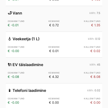
🛁
Vann
7.5
€ -0.01
€ 0.72
€ 1.35
💧
Veekeetja (1 L)
0.12
€ -0.00
€ 0.01
€ 0.02
🔌
EV täislaadimine
45
€ -0.08
€ 4.32
€ 8.08
📱
Telefoni laadimine
0.02
€ -0.00
€ 0.00
€ 0.00