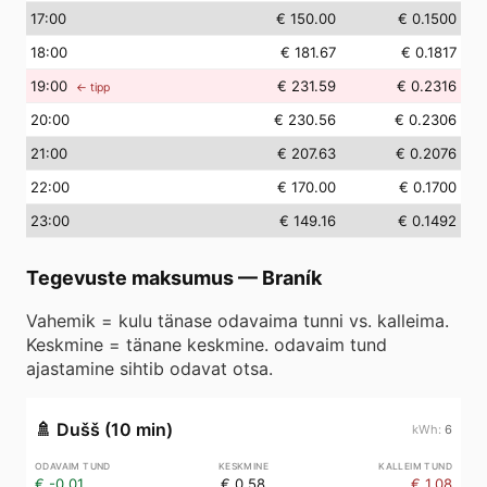
17
:00
€ 150.00
€ 0.1500
18
:00
€ 181.67
€ 0.1817
19
:00
€ 231.59
€ 0.2316
← tipp
20
:00
€ 230.56
€ 0.2306
21
:00
€ 207.63
€ 0.2076
22
:00
€ 170.00
€ 0.1700
23
:00
€ 149.16
€ 0.1492
Tegevuste maksumus
—
Braník
Vahemik = kulu tänase odavaima tunni vs. kalleima.
Keskmine = tänane keskmine. odavaim tund
ajastamine sihtib odavat otsa.
🚿
Dušš (10 min)
6
€ -0.01
€ 0.58
€ 1.08