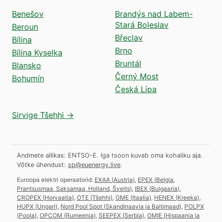
Benešov
Brandýs nad Labem-
Stará Boleslav
Beroun
Břeclav
Bílina
Brno
Bílina Kyselka
Bruntál
Blansko
Černý Most
Bohumín
Česká Lípa
Sirvige Tšehhi →
Andmete allikas: ENTSO-E. Iga tsoon kuvab oma kohaliku aja.
Võtke ühendust:
sp@euenergy.live
.
Euroopa elektri operaatorid:
EXAA
(
Austria
)
,
EPEX
(
Belgia,
Prantsusmaa, Saksamaa, Holland, Šveits
)
,
IBEX
(
Bulgaaria
)
,
CROPEX
(
Horvaatia
)
,
OTE
(
Tšehhi
)
,
GME
(
Itaalia
)
,
HENEX
(
Kreeka
)
,
HUPX
(
Ungari
)
,
Nord Pool Spot
(
Skandinaavia ja Baltimaad
)
,
POLPX
(
Poola
)
,
OPCOM
(
Rumeenia
)
,
SEEPEX
(
Serbia
)
,
OMIE
(
Hispaania ja