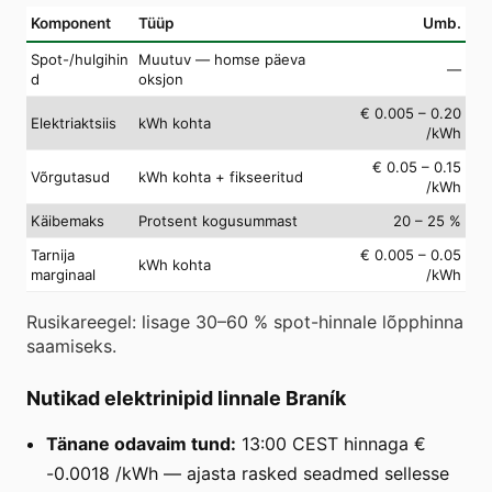
Komponent
Tüüp
Umb.
Spot-/hulgihin
Muutuv — homse päeva
—
d
oksjon
€ 0.005 – 0.20
Elektriaktsiis
kWh kohta
/kWh
€ 0.05 – 0.15
Võrgutasud
kWh kohta + fikseeritud
/kWh
Käibemaks
Protsent kogusummast
20 – 25 %
Tarnija
€ 0.005 – 0.05
kWh kohta
marginaal
/kWh
Rusikareegel: lisage 30–60 % spot-hinnale lõpphinna
saamiseks.
Nutikad elektrinipid linnale Braník
Tänane odavaim tund:
13:00 CEST hinnaga €
-0.0018 /kWh — ajasta rasked seadmed sellesse