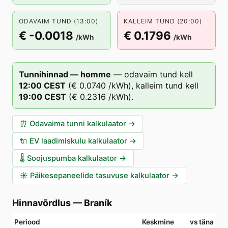
ODAVAIM TUND (13:00)
KALLEIM TUND (20:00)
€ -0.0018
€ 0.1796
/kWh
/kWh
Tunnihinnad — homme
—
odavaim tund kell
12
:00
CEST
(
€ 0.0740
/kWh),
kalleim tund kell
19
:00
CEST
(
€ 0.2316
/kWh).
⏰
Odavaima tunni kalkulaator
→
🔌
EV laadimiskulu kalkulaator
→
🌡️
Soojuspumba kalkulaator
→
☀️
Päikesepaneelide tasuvuse kalkulaator
→
Hinnavõrdlus
—
Braník
Periood
Keskmine
vs täna