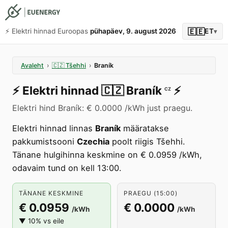
🇪🇪
⚡️ Elektri hinnad Euroopas
pühapäev, 9. august 2026
ET
▾
Avaleht
›
🇨🇿
Tšehhi
›
Braník
⚡️
Elektri hinnad
🇨🇿
Braník
⚡️
CZ
Elektri hind Braník: € 0.0000 /kWh just praegu.
Elektri hinnad linnas
Braník
määratakse
pakkumistsooni
Czechia
poolt riigis Tšehhi.
Tänane hulgihinna keskmine on € 0.0959 /kWh,
odavaim tund on kell 13:00.
TÄNANE KESKMINE
PRAEGU (15:00)
€ 0.0959
€ 0.0000
/kWh
/kWh
▼ 10% vs eile