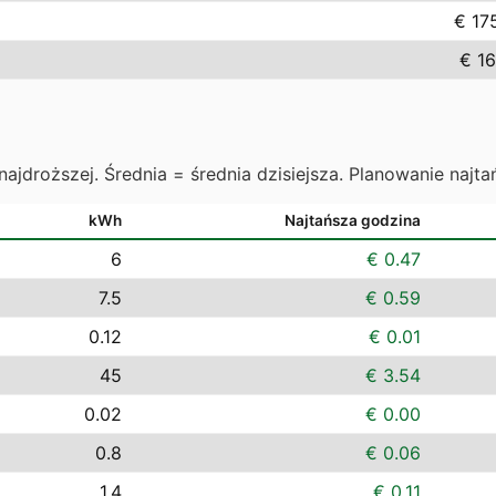
€ 17
€ 16
najdroższej. Średnia = średnia dzisiejsza. Planowanie najta
kWh
Najtańsza godzina
6
€ 0.47
7.5
€ 0.59
0.12
€ 0.01
45
€ 3.54
0.02
€ 0.00
0.8
€ 0.06
1.4
€ 0.11