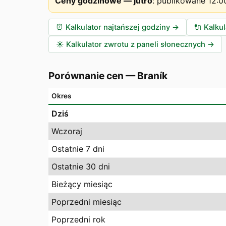
Ceny godzinowe — jutro
:
publikowane 12:0
⏰
Kalkulator najtańszej godziny
→
🔌
Kalku
☀️
Kalkulator zwrotu z paneli słonecznych
→
Porównanie cen
—
Braník
Okres
Dziś
Wczoraj
Ostatnie 7 dni
Ostatnie 30 dni
Bieżący miesiąc
Poprzedni miesiąc
Poprzedni rok