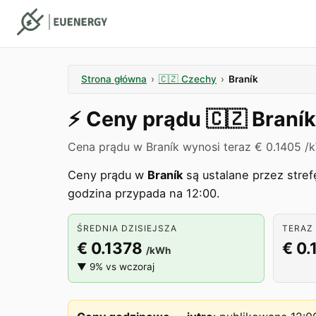
Strona główna
›
🇨🇿
Czechy
›
Braník
⚡️
Ceny prądu
🇨🇿
Braník
Cena prądu w Braník wynosi teraz € 0.1405 /
Ceny prądu w
Braník
są ustalane przez stre
godzina przypada na 12:00.
ŚREDNIA DZISIEJSZA
TERAZ 
€ 0.1378
€ 0.
/kWh
▼ 9% vs wczoraj