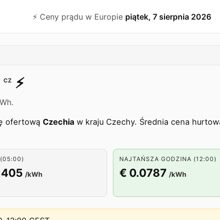
⚡️ Ceny prądu w Europie
piątek, 7 sierpnia 2026
⚡️
CZ
kWh.
fę ofertową
Czechia
w kraju Czechy. Średnia cena hurtowa
(05:00)
NAJTAŃSZA GODZINA (12:00)
1405
€ 0.0787
/kWh
/kWh