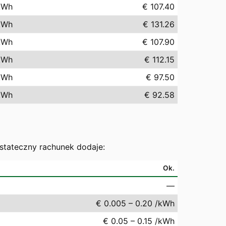
kWh
€ 107.40
kWh
€ 131.26
kWh
€ 107.90
kWh
€ 112.15
kWh
€ 97.50
kWh
€ 92.58
ostateczny rachunek dodaje:
Ok.
—
€ 0.005 – 0.20 /kWh
€ 0.05 – 0.15 /kWh