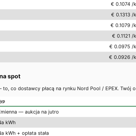
€ 0.1074
/
€ 0.1313
/
€ 0.1079
/
€ 0.1121
/
€ 0.0975
/
€ 0.0926
/
na spot
 — to, co dostawcy płacą na rynku Nord Pool / EPEX. Twój 
yp
Zmienna — aukcja na jutro
Na kWh
Na kWh + opłata stała