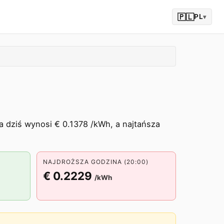
🇵🇱
PL
▾
 dziś wynosi € 0.1378 /kWh, a najtańsza
NAJDROŻSZA GODZINA (20:00)
€ 0.2229
/kWh