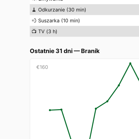
🧹
Odkurzanie (30 min)
💨
Suszarka (10 min)
📺
TV (3 h)
Ostatnie 31 dni
—
Braník
€
160