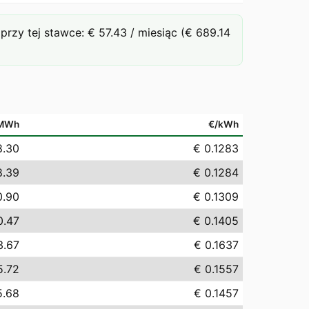
y tej stawce: € 57.43 / miesiąc (€ 689.14
MWh
€/kWh
8.30
€ 0.1283
8.39
€ 0.1284
0.90
€ 0.1309
0.47
€ 0.1405
3.67
€ 0.1637
5.72
€ 0.1557
5.68
€ 0.1457