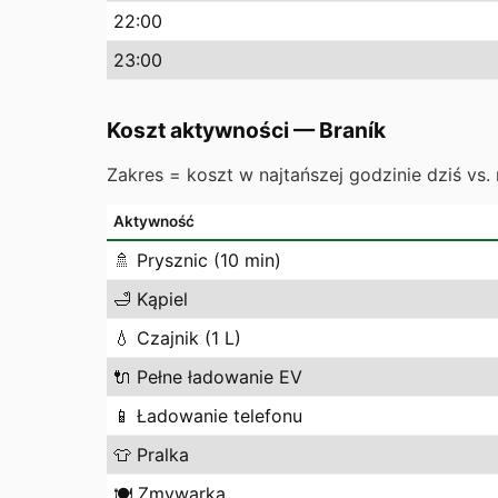
22
:00
23
:00
Koszt aktywności
—
Braník
Zakres = koszt w najtańszej godzinie dziś vs. 
Aktywność
🚿
Prysznic (10 min)
🛁
Kąpiel
💧
Czajnik (1 L)
🔌
Pełne ładowanie EV
📱
Ładowanie telefonu
👕
Pralka
🍽️
Zmywarka