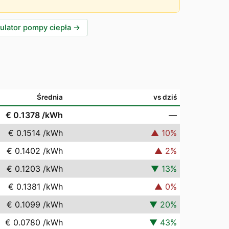
ulator pompy ciepła
→
Średnia
vs dziś
€ 0.1378
/kWh
—
€ 0.1514
/kWh
▲
10
%
€ 0.1402
/kWh
▲
2
%
€ 0.1203
/kWh
▼
13
%
€ 0.1381
/kWh
▲
0
%
€ 0.1099
/kWh
▼
20
%
€ 0.0780
/kWh
▼
43
%