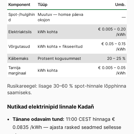
Komponent
Tüüp
Umb.
Spot-/hulgihin
Muutuv — homse päeva
—
d
oksjon
€ 0.005 – 0.20
Elektriaktsiis
kWh kohta
/kWh
€ 0.05 – 0.15
Võrgutasud
kWh kohta + fikseeritud
/kWh
Käibemaks
Protsent kogusummast
20 – 25 %
Tarnija
€ 0.005 – 0.05
kWh kohta
marginaal
/kWh
Rusikareegel: lisage 30–60 % spot-hinnale lõpphinna
saamiseks.
Nutikad elektrinipid linnale Kadaň
Tänane odavaim tund:
11:00 CEST hinnaga €
0.0835 /kWh — ajasta rasked seadmed sellesse