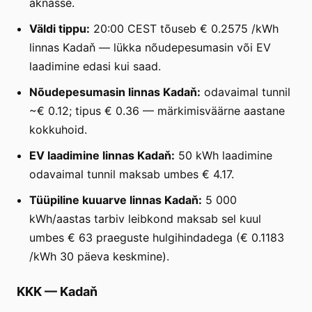
aknasse.
Väldi tippu:
20:00 CEST tõuseb € 0.2575 /kWh
linnas Kadaň — lükka nõudepesumasin või EV
laadimine edasi kui saad.
Nõudepesumasin linnas Kadaň:
odavaimal tunnil
~€ 0.12; tipus € 0.36 — märkimisväärne aastane
kokkuhoid.
EV laadimine linnas Kadaň:
50 kWh laadimine
odavaimal tunnil maksab umbes € 4.17.
Tüüpiline kuuarve linnas Kadaň:
5 000
kWh/aastas tarbiv leibkond maksab sel kuul
umbes € 63 praeguste hulgihindadega (€ 0.1183
/kWh 30 päeva keskmine).
KKK
—
Kadaň