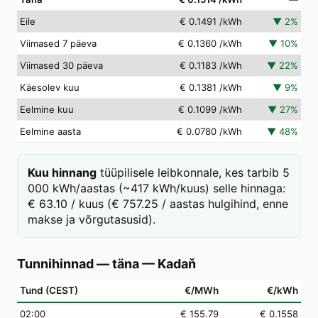
Eile
€ 0.1491
/kWh
▼
2
%
Viimased 7 päeva
€ 0.1360
/kWh
▼
10
%
Viimased 30 päeva
€ 0.1183
/kWh
▼
22
%
Käesolev kuu
€ 0.1381
/kWh
▼
9
%
Eelmine kuu
€ 0.1099
/kWh
▼
27
%
Eelmine aasta
€ 0.0780
/kWh
▼
48
%
Kuu hinnang
tüüpilisele leibkonnale, kes tarbib 5
000 kWh/aastas (~417 kWh/kuus) selle hinnaga:
€ 63.10 / kuus (€ 757.25 / aastas hulgihind, enne
makse ja võrgutasusid).
Tunnihinnad — täna
—
Kadaň
Tund (CEST)
€/MWh
€/kWh
02
:00
€ 155.79
€ 0.1558