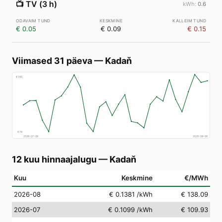
📺
TV (3 h)
0.6
€ 0.05
€ 0.09
€ 0.15
Viimased 31 päeva
—
Kadaň
€
160
€
78
2026-07-08
2026-08-06
12 kuu hinnaajalugu
—
Kadaň
Kuu
Keskmine
€/MWh
2026-08
€ 0.1381
/kWh
€ 138.09
2026-07
€ 0.1099
/kWh
€ 109.93