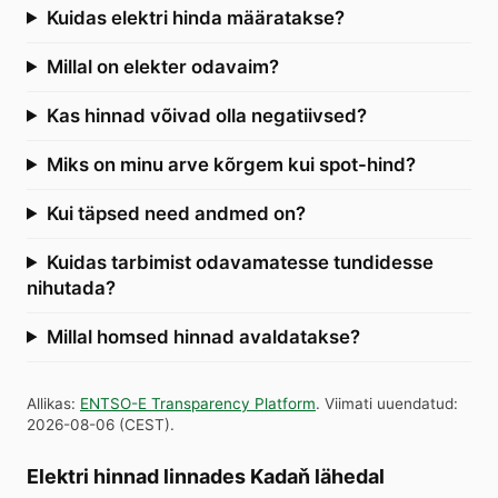
Kuidas elektri hinda määratakse?
Millal on elekter odavaim?
Kas hinnad võivad olla negatiivsed?
Miks on minu arve kõrgem kui spot-hind?
Kui täpsed need andmed on?
Kuidas tarbimist odavamatesse tundidesse
nihutada?
Millal homsed hinnad avaldatakse?
Allikas
:
ENTSO-E Transparency Platform
.
Viimati uuendatud
:
2026-08-06
(
CEST
).
Elektri hinnad linnades Kadaň lähedal