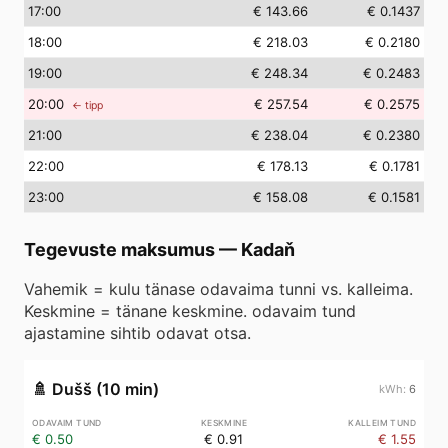
17
:00
€ 143.66
€ 0.1437
18
:00
€ 218.03
€ 0.2180
19
:00
€ 248.34
€ 0.2483
20
:00
€ 257.54
€ 0.2575
← tipp
21
:00
€ 238.04
€ 0.2380
22
:00
€ 178.13
€ 0.1781
23
:00
€ 158.08
€ 0.1581
Tegevuste maksumus
—
Kadaň
Vahemik = kulu tänase odavaima tunni vs. kalleima.
Keskmine = tänane keskmine. odavaim tund
ajastamine sihtib odavat otsa.
🚿
Dušš (10 min)
6
€ 0.50
€ 0.91
€ 1.55