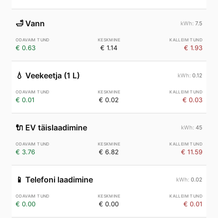
🛁
Vann
7.5
€ 0.63
€ 1.14
€ 1.93
💧
Veekeetja (1 L)
0.12
€ 0.01
€ 0.02
€ 0.03
🔌
EV täislaadimine
45
€ 3.76
€ 6.82
€ 11.59
📱
Telefoni laadimine
0.02
€ 0.00
€ 0.00
€ 0.01