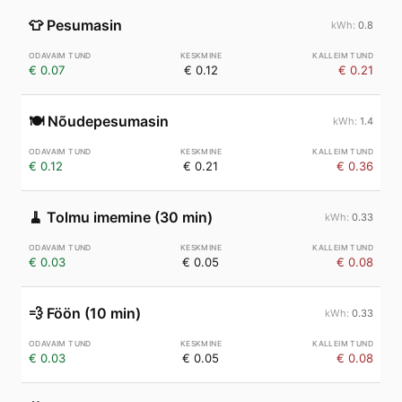
👕
Pesumasin
0.8
€ 0.07
€ 0.12
€ 0.21
🍽️
Nõudepesumasin
1.4
€ 0.12
€ 0.21
€ 0.36
🧹
Tolmu imemine (30 min)
0.33
€ 0.03
€ 0.05
€ 0.08
💨
Föön (10 min)
0.33
€ 0.03
€ 0.05
€ 0.08