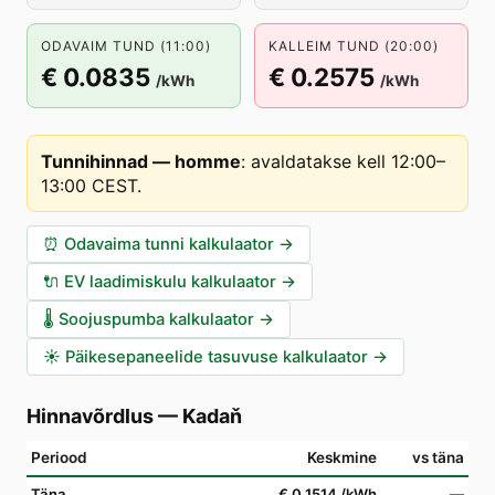
ODAVAIM TUND (11:00)
KALLEIM TUND (20:00)
€ 0.0835
€ 0.2575
/kWh
/kWh
Tunnihinnad — homme
:
avaldatakse kell 12:00–
13:00 CEST
.
⏰
Odavaima tunni kalkulaator
→
🔌
EV laadimiskulu kalkulaator
→
🌡️
Soojuspumba kalkulaator
→
☀️
Päikesepaneelide tasuvuse kalkulaator
→
Hinnavõrdlus
—
Kadaň
Periood
Keskmine
vs täna
Täna
€ 0.1514
/kWh
—