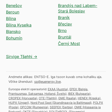
Benešov
Brandýs nad Labem-
Stará Boleslav
Beroun
Braník
Bílina
Břeclav
Bílina Kyselka
Brno
Blansko
Bruntál
Bohumín
Černý Most
Sirvige Tšehhi →
Andmete allikas: ENTSO-E. Iga tsoon kuvab oma kohaliku aja.
Võtke ühendust:
sp@euenergy.live
.
Euroopa elektri operaatorid:
EXAA
(
Austria
)
,
EPEX
(
Belgia,
Prantsusmaa, Saksamaa, Holland, Šveits
)
,
IBEX
(
Bulgaaria
)
,
CROPEX
(
Horvaatia
)
,
OTE
(
Tšehhi
)
,
GME
(
Itaalia
)
,
HENEX
(
Kreeka
)
,
HUPX
(
Ungari
)
,
Nord Pool Spot
(
Skandinaavia ja Baltimaad
)
,
POLPX
(
Poola
)
,
OPCOM
(
Rumeenia
)
,
SEEPEX
(
Serbia
)
,
OMIE
(
Hispaania ja
Portugal
)
,
OKTE
(
Slovakkia
)
,
SOUTHPOOL
(
Sloveenia
)
.