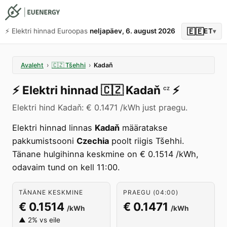
🇪🇪
⚡️ Elektri hinnad Euroopas
neljapäev, 6. august 2026
ET
▾
Avaleht
›
🇨🇿
Tšehhi
›
Kadaň
⚡️
Elektri hinnad
🇨🇿
Kadaň
⚡️
CZ
Elektri hind Kadaň: € 0.1471 /kWh just praegu.
Elektri hinnad linnas
Kadaň
määratakse
pakkumistsooni
Czechia
poolt riigis Tšehhi.
Tänane hulgihinna keskmine on € 0.1514 /kWh,
odavaim tund on kell 11:00.
TÄNANE KESKMINE
PRAEGU (04:00)
€ 0.1514
€ 0.1471
/kWh
/kWh
▲ 2% vs eile