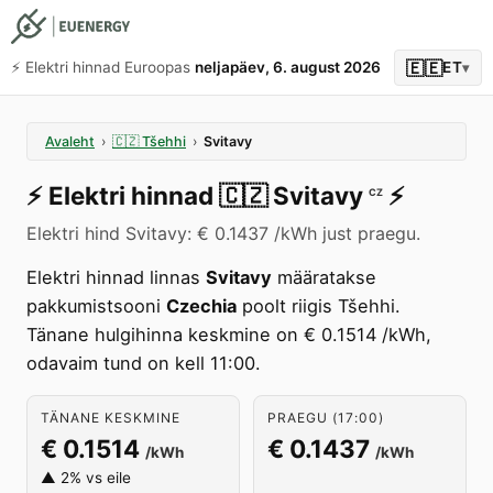
🇪🇪
⚡️ Elektri hinnad Euroopas
neljapäev, 6. august 2026
ET
▾
Avaleht
›
🇨🇿
Tšehhi
›
Svitavy
⚡️
Elektri hinnad
🇨🇿
Svitavy
⚡️
CZ
Elektri hind Svitavy: € 0.1437 /kWh just praegu.
Elektri hinnad linnas
Svitavy
määratakse
pakkumistsooni
Czechia
poolt riigis Tšehhi.
Tänane hulgihinna keskmine on € 0.1514 /kWh,
odavaim tund on kell 11:00.
TÄNANE KESKMINE
PRAEGU (17:00)
€ 0.1514
€ 0.1437
/kWh
/kWh
▲ 2% vs eile