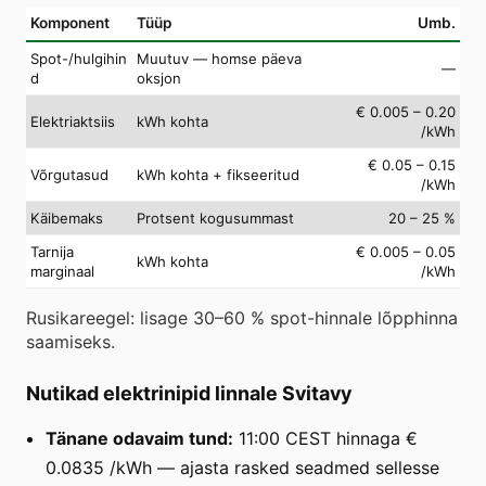
Komponent
Tüüp
Umb.
Spot-/hulgihin
Muutuv — homse päeva
—
d
oksjon
€ 0.005 – 0.20
Elektriaktsiis
kWh kohta
/kWh
€ 0.05 – 0.15
Võrgutasud
kWh kohta + fikseeritud
/kWh
Käibemaks
Protsent kogusummast
20 – 25 %
Tarnija
€ 0.005 – 0.05
kWh kohta
marginaal
/kWh
Rusikareegel: lisage 30–60 % spot-hinnale lõpphinna
saamiseks.
Nutikad elektrinipid linnale Svitavy
Tänane odavaim tund:
11:00 CEST hinnaga €
0.0835 /kWh — ajasta rasked seadmed sellesse