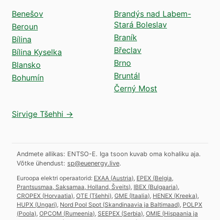
Benešov
Brandýs nad Labem-
Stará Boleslav
Beroun
Braník
Bílina
Břeclav
Bílina Kyselka
Brno
Blansko
Bruntál
Bohumín
Černý Most
Sirvige Tšehhi →
Andmete allikas: ENTSO-E. Iga tsoon kuvab oma kohaliku aja.
Võtke ühendust:
sp@euenergy.live
.
Euroopa elektri operaatorid:
EXAA
(
Austria
)
,
EPEX
(
Belgia,
Prantsusmaa, Saksamaa, Holland, Šveits
)
,
IBEX
(
Bulgaaria
)
,
CROPEX
(
Horvaatia
)
,
OTE
(
Tšehhi
)
,
GME
(
Itaalia
)
,
HENEX
(
Kreeka
)
,
HUPX
(
Ungari
)
,
Nord Pool Spot
(
Skandinaavia ja Baltimaad
)
,
POLPX
(
Poola
)
,
OPCOM
(
Rumeenia
)
,
SEEPEX
(
Serbia
)
,
OMIE
(
Hispaania ja