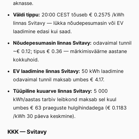
aknasse.
Väldi tippu:
20:00 CEST tõuseb € 0.2575 /kWh
linnas Svitavy — lükka nõudepesumasin või EV
laadimine edasi kui saad.
Nõudepesumasin linnas Svitavy:
odavaimal tunnil
~€ 0.12; tipus € 0.36 — märkimisväärne aastane
kokkuhoid.
EV laadimine linnas Svitavy:
50 kWh laadimine
odavaimal tunnil maksab umbes € 4.17.
Tüüpiline kuuarve linnas Svitavy:
5 000
kWh/aastas tarbiv leibkond maksab sel kuul
umbes € 63 praeguste hulgihindadega (€ 0.1183
/kWh 30 päeva keskmine).
KKK
—
Svitavy