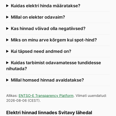
Kuidas elektri hinda määratakse?
Millal on elekter odavaim?
Kas hinnad võivad olla negatiivsed?
Miks on minu arve kõrgem kui spot-hind?
Kui täpsed need andmed on?
Kuidas tarbimist odavamatesse tundidesse
nihutada?
Millal homsed hinnad avaldatakse?
Allikas
:
ENTSO-E Transparency Platform
.
Viimati uuendatud
:
2026-08-06
(
CEST
).
Elektri hinnad linnades Svitavy lähedal