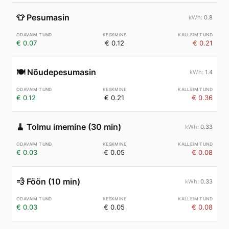
👕
Pesumasin
0.8
€ 0.07
€ 0.12
€ 0.21
🍽️
Nõudepesumasin
1.4
€ 0.12
€ 0.21
€ 0.36
🧹
Tolmu imemine (30 min)
0.33
€ 0.03
€ 0.05
€ 0.08
💨
Föön (10 min)
0.33
€ 0.03
€ 0.05
€ 0.08