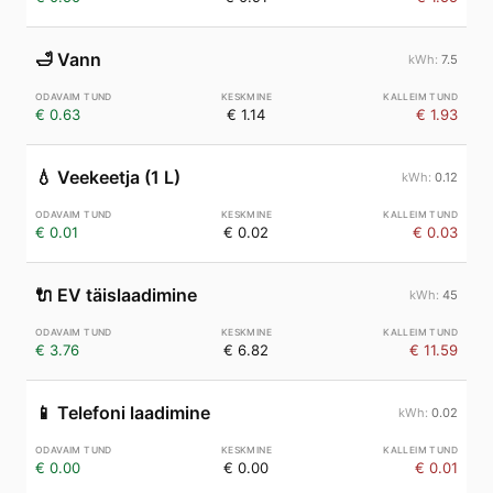
🛁
Vann
7.5
€ 0.63
€ 1.14
€ 1.93
💧
Veekeetja (1 L)
0.12
€ 0.01
€ 0.02
€ 0.03
🔌
EV täislaadimine
45
€ 3.76
€ 6.82
€ 11.59
📱
Telefoni laadimine
0.02
€ 0.00
€ 0.00
€ 0.01