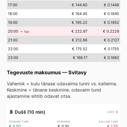
17
:00
€ 144.60
€ 0.1446
18
:00
€ 164.45
€ 0.1645
19
:00
€ 195.22
€ 0.1952
20
:00
€ 222.87
€ 0.2229
← tipp
21
:00
€ 212.66
€ 0.2127
22
:00
€ 175.52
€ 0.1755
23
:00
€ 166.17
€ 0.1662
Tegevuste maksumus
—
Svitavy
Vahemik = kulu tänase odavaima tunni vs. kalleima.
Keskmine = tänane keskmine. odavaim tund
ajastamine sihtib odavat otsa.
🚿
Dušš (10 min)
6
€ 0.50
€ 0.91
€ 1.55