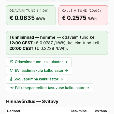
ODAVAIM TUND (11:00)
KALLEIM TUND (20:00)
€ 0.0835
€ 0.2575
/kWh
/kWh
Tunnihinnad — homme
—
odavaim tund kell
12
:00
CEST
(
€ 0.0787
/kWh),
kalleim tund kell
20
:00
CEST
(
€ 0.2229
/kWh).
⏰
Odavaima tunni kalkulaator
→
🔌
EV laadimiskulu kalkulaator
→
🌡️
Soojuspumba kalkulaator
→
☀️
Päikesepaneelide tasuvuse kalkulaator
→
Hinnavõrdlus
—
Svitavy
Periood
Keskmine
vs täna