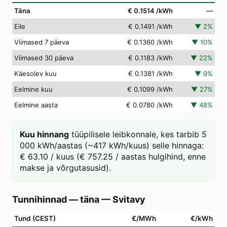
Täna
€ 0.1514
/kWh
—
Eile
€ 0.1491
/kWh
▼
2
%
Viimased 7 päeva
€ 0.1360
/kWh
▼
10
%
Viimased 30 päeva
€ 0.1183
/kWh
▼
22
%
Käesolev kuu
€ 0.1381
/kWh
▼
9
%
Eelmine kuu
€ 0.1099
/kWh
▼
27
%
Eelmine aasta
€ 0.0780
/kWh
▼
48
%
Kuu hinnang
tüüpilisele leibkonnale, kes tarbib 5
000 kWh/aastas (~417 kWh/kuus) selle hinnaga:
€ 63.10 / kuus (€ 757.25 / aastas hulgihind, enne
makse ja võrgutasusid).
Tunnihinnad — täna
—
Svitavy
Tund (CEST)
€/MWh
€/kWh