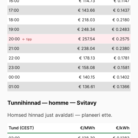
16
:00
€ 114.73
€ 0.1147
17
:00
€ 143.66
€ 0.1437
18
:00
€ 218.03
€ 0.2180
19
:00
€ 248.34
€ 0.2483
20
:00
€ 257.54
€ 0.2575
← tipp
21
:00
€ 238.04
€ 0.2380
22
:00
€ 178.13
€ 0.1781
23
:00
€ 158.08
€ 0.1581
00
:00
€ 140.15
€ 0.1402
01
:00
€ 136.61
€ 0.1366
Tunnihinnad — homme
—
Svitavy
Homsed hinnad just avaldati — planeeri ette.
Tund (CEST)
€/MWh
€/kWh