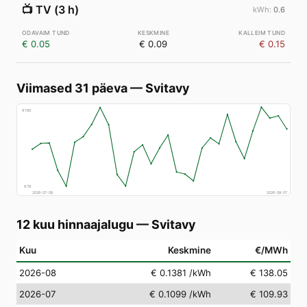
📺
TV (3 h)
0.6
€ 0.05
€ 0.09
€ 0.15
Viimased 31 päeva
—
Svitavy
€
160
€
78
2026-07-08
2026-08-07
12 kuu hinnaajalugu
—
Svitavy
Kuu
Keskmine
€/MWh
2026-08
€ 0.1381
/kWh
€ 138.05
2026-07
€ 0.1099
/kWh
€ 109.93