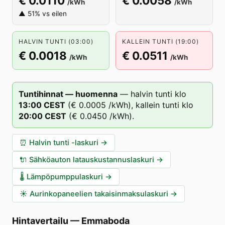
€ 0.0110
€ 0.0058
/kWh
/kWh
▲ 51% vs eilen
HALVIN TUNTI (03:00)
KALLEIN TUNTI (19:00)
€ 0.0018
€ 0.0511
/kWh
/kWh
Tuntihinnat — huomenna
—
halvin tunti klo
13
:00
CEST
(
€ 0.0005
/kWh),
kallein tunti klo
20
:00
CEST
(
€ 0.0450
/kWh).
⏰
Halvin tunti -laskuri
→
🔌
Sähköauton latauskustannuslaskuri
→
🌡️
Lämpöpumppulaskuri
→
☀️
Aurinkopaneelien takaisinmaksulaskuri
→
Hintavertailu
—
Emmaboda