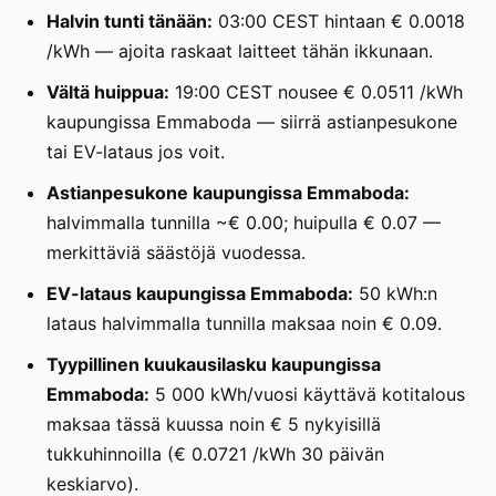
Halvin tunti tänään:
03:00 CEST hintaan € 0.0018
/kWh — ajoita raskaat laitteet tähän ikkunaan.
Vältä huippua:
19:00 CEST nousee € 0.0511 /kWh
kaupungissa Emmaboda — siirrä astianpesukone
tai EV-lataus jos voit.
Astianpesukone kaupungissa Emmaboda:
halvimmalla tunnilla ~€ 0.00; huipulla € 0.07 —
merkittäviä säästöjä vuodessa.
EV-lataus kaupungissa Emmaboda:
50 kWh:n
lataus halvimmalla tunnilla maksaa noin € 0.09.
Tyypillinen kuukausilasku kaupungissa
Emmaboda:
5 000 kWh/vuosi käyttävä kotitalous
maksaa tässä kuussa noin € 5 nykyisillä
tukkuhinnoilla (€ 0.0721 /kWh 30 päivän
keskiarvo).