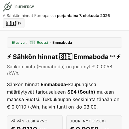
⚡️ Sähkön hinnat Euroopassa
perjantaina 7. elokuuta 2026
🇫🇮
FI
▾
Etusivu
›
🇸🇪
Ruotsi
›
Emmaboda
⚡️
Sähkön hinnat
🇸🇪
Emmaboda
⚡️
SE4
Sähkön hinta (Emmaboda) on juuri nyt € 0.0058
/kWh.
Sähkön hinnat
Emmaboda
-kaupungissa
määräytyvät tarjousalueen
SE4 (South)
mukaan
maassa Ruotsi. Tukkukaupan keskihinta tänään on
€ 0.0110 /kWh, halvin tunti on klo 03:00.
PÄIVÄN KESKIARVO
JUURI NYT (17:00)