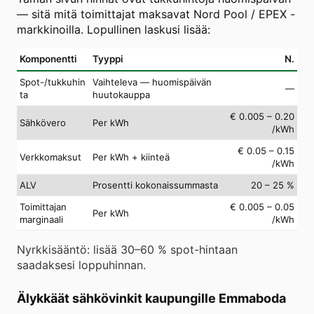
— sitä mitä toimittajat maksavat Nord Pool / EPEX -
markkinoilla. Lopullinen laskusi lisää:
Komponentti
Tyyppi
N.
Spot-/tukkuhin
Vaihteleva — huomispäivän
—
ta
huutokauppa
€ 0.005 – 0.20
Sähkövero
Per kWh
/kWh
€ 0.05 – 0.15
Verkkomaksut
Per kWh + kiinteä
/kWh
ALV
Prosentti kokonaissummasta
20 – 25 %
Toimittajan
€ 0.005 – 0.05
Per kWh
marginaali
/kWh
Nyrkkisääntö: lisää 30–60 % spot-hintaan
saadaksesi loppuhinnan.
Älykkäät sähkövinkit kaupungille Emmaboda