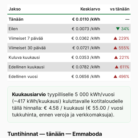
Jakso
Keskiarvo
vs tänään
Tänään
€ 0.0110
/kWh
—
Eilen
€ 0.0073
/kWh
▼
34
%
Viimeiset 7 päivää
€ 0.0362
/kWh
▲
229
%
Viimeiset 30 päivää
€ 0.0721
/kWh
▲
555
%
Kuluva kuukausi
€ 0.0353
/kWh
▲
221
%
Edellinen kuukausi
€ 0.0782
/kWh
▲
611
%
Edellinen vuosi
€ 0.0656
/kWh
▲
496
%
Kuukausiarvio
tyypilliselle 5 000 kWh/vuosi
(~417 kWh/kuukausi) kuluttavalle kotitaloudelle
tällä hinnalla: € 4.58 / kuukausi (€ 55.00 / vuosi
tukkuhinta, ennen veroja ja verkkomaksuja).
Tuntihinnat — tänään
—
Emmaboda