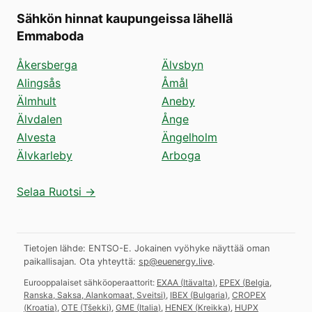
Sähkön hinnat kaupungeissa lähellä
Emmaboda
Åkersberga
Älvsbyn
Alingsås
Åmål
Älmhult
Aneby
Älvdalen
Ånge
Alvesta
Ängelholm
Älvkarleby
Arboga
Selaa Ruotsi →
Tietojen lähde: ENTSO-E. Jokainen vyöhyke näyttää oman
paikallisajan.
Ota yhteyttä:
sp@euenergy.live
.
Eurooppalaiset sähköoperaattorit:
EXAA
(
Itävalta
)
,
EPEX
(
Belgia,
Ranska, Saksa, Alankomaat, Sveitsi
)
,
IBEX
(
Bulgaria
)
,
CROPEX
(
Kroatia
)
,
OTE
(
Tšekki
)
,
GME
(
Italia
)
,
HENEX
(
Kreikka
)
,
HUPX