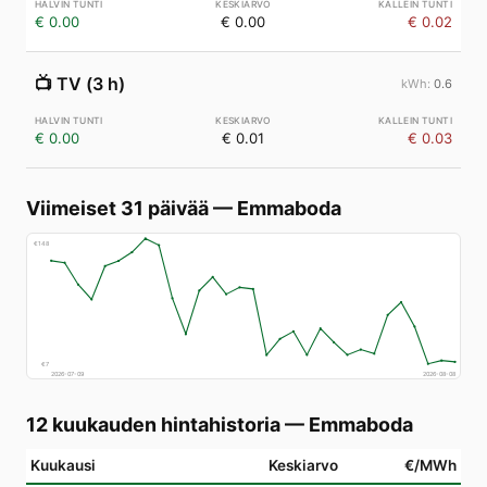
€ 0.00
€ 0.00
€ 0.02
📺
TV (3 h)
0.6
€ 0.00
€ 0.01
€ 0.03
Viimeiset 31 päivää
—
Emmaboda
€
148
€
7
2026-07-09
2026-08-08
12 kuukauden hintahistoria
—
Emmaboda
Kuukausi
Keskiarvo
€/MWh