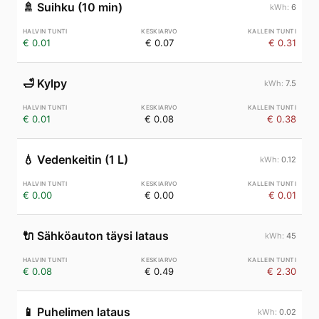
🚿
Suihku (10 min)
6
€ 0.01
€ 0.07
€ 0.31
🛁
Kylpy
7.5
€ 0.01
€ 0.08
€ 0.38
💧
Vedenkeitin (1 L)
0.12
€ 0.00
€ 0.00
€ 0.01
🔌
Sähköauton täysi lataus
45
€ 0.08
€ 0.49
€ 2.30
📱
Puhelimen lataus
0.02