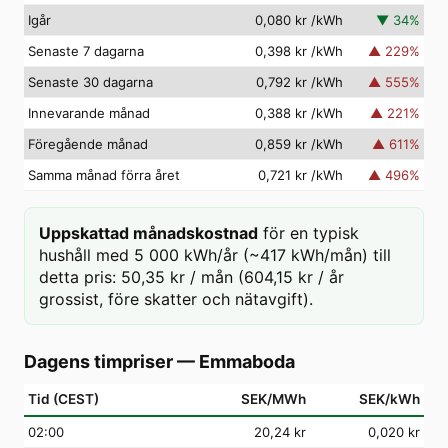
Igår
0,080 kr
/kWh
▼
34
%
Senaste 7 dagarna
0,398 kr
/kWh
▲
229
%
Senaste 30 dagarna
0,792 kr
/kWh
▲
555
%
Innevarande månad
0,388 kr
/kWh
▲
221
%
Föregående månad
0,859 kr
/kWh
▲
611
%
Samma månad förra året
0,721 kr
/kWh
▲
496
%
Uppskattad månadskostnad
för en typisk
hushåll med 5 000 kWh/år (~417 kWh/mån) till
detta pris: 50,35 kr / mån (604,15 kr / år
grossist, före skatter och nätavgift).
Dagens timpriser
—
Emmaboda
Tid (CEST)
SEK/MWh
SEK/kWh
02
:00
20,24 kr
0,020 kr