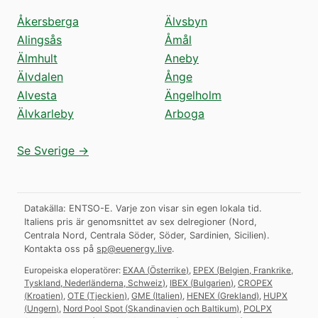
Åkersberga
Älvsbyn
Alingsås
Åmål
Älmhult
Aneby
Älvdalen
Ånge
Alvesta
Ängelholm
Älvkarleby
Arboga
Se Sverige →
Datakälla: ENTSO-E. Varje zon visar sin egen lokala tid.
Italiens pris är genomsnittet av sex delregioner (Nord,
Centrala Nord, Centrala Söder, Söder, Sardinien, Sicilien).
Kontakta oss på
sp@euenergy.live
.
Europeiska eloperatörer:
EXAA
(
Österrike
)
,
EPEX
(
Belgien, Frankrike,
Tyskland, Nederländerna, Schweiz
)
,
IBEX
(
Bulgarien
)
,
CROPEX
(
Kroatien
)
,
OTE
(
Tjeckien
)
,
GME
(
Italien
)
,
HENEX
(
Grekland
)
,
HUPX
(
Ungern
)
,
Nord Pool Spot
(
Skandinavien och Baltikum
)
,
POLPX