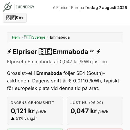
⚡️ Elpriser Europa
fredag 7 augusti 2026
🇸🇪
SV
▾
Hem
›
🇸🇪
Sverige
›
Emmaboda
⚡️
Elpriser
🇸🇪
Emmaboda
⚡️
SE4
Elpriset i Emmaboda är 0,047 kr /kWh just nu.
Grossist-el i
Emmaboda
följer SE4 (South)-
auktionen. Dagens snitt är € 0.0110 /kWh, typiskt
för europeisk plats vid denna tid på året.
DAGENS GENOMSNITT
JUST NU (06:00)
0,121 kr
0,047 kr
/kWh
/kWh
▲ 51% vs igår