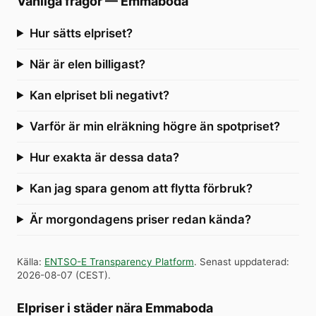
Vanliga frågor
—
Emmaboda
Hur sätts elpriset?
När är elen billigast?
Kan elpriset bli negativt?
Varför är min elräkning högre än spotpriset?
Hur exakta är dessa data?
Kan jag spara genom att flytta förbruk?
Är morgondagens priser redan kända?
Källa
:
ENTSO-E Transparency Platform
.
Senast uppdaterad
:
2026-08-07
(
CEST
).
Elpriser i städer nära Emmaboda