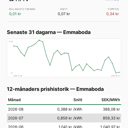
0,01 kr
0,07 kr
0,34 kr
Senaste 31 dagarna
—
Emmaboda
€
148
€
7
2026-07-09
2026-08-07
12-månaders prishistorik
—
Emmaboda
Månad
Snitt
SEK/MWh
2026-08
0,388 kr
/kWh
388,08 kr
2026-07
0,859 kr
/kWh
859,33 kr
2026-06
1,041 kr
/kWh
1 040,97 kr