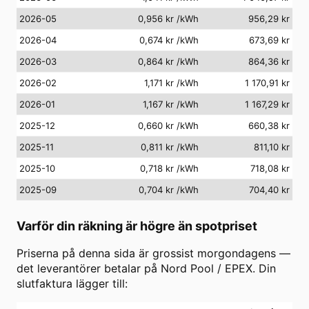
2026-05
0,956 kr
/kWh
956,29 kr
2026-04
0,674 kr
/kWh
673,69 kr
2026-03
0,864 kr
/kWh
864,36 kr
2026-02
1,171 kr
/kWh
1 170,91 kr
2026-01
1,167 kr
/kWh
1 167,29 kr
2025-12
0,660 kr
/kWh
660,38 kr
2025-11
0,811 kr
/kWh
811,10 kr
2025-10
0,718 kr
/kWh
718,08 kr
2025-09
0,704 kr
/kWh
704,40 kr
Varför din räkning är högre än spotpriset
Priserna på denna sida är grossist morgondagens —
det leverantörer betalar på Nord Pool / EPEX. Din
slutfaktura lägger till: