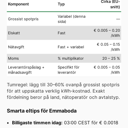
Cirka (EU-
Komponent
Typ
snitt)
Variabel (denna
Grossist spotpris
—
sida)
€ 0.005 – 0.20
Elskatt
Fast
/kWh
€ 0.05 – 0.15
Nätavgift
Fast + variabel
/kWh
Moms
% multiplikator
20 – 25 %
Leverantörspåslag +
Specifikt för
€ 0.005 – 0.05
månadsavgift
leverantör
/kWh
Tumregel: lägg till 30–60% ovanpå grossist spotpris
för att uppskatta verklig kWh-kostnad. Exakt
fördelning beror på land, nätoperatör och avtalstyp.
Smarta eltips för Emmaboda
Billigaste timmen idag:
03:00 CEST för € 0.0018