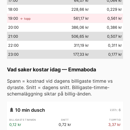
17
:00
64,07 kr
0,064 kr
18
:00
228,66 kr
0,229 kr
19
:00
561,17 kr
0,561 kr
← topp
20
:00
386,06 kr
0,386 kr
21
:00
506,65 kr
0,507 kr
22
:00
311,19 kr
0,311 kr
23
:00
177,33 kr
0,177 kr
Vad saker kostar idag
—
Emmaboda
Spann = kostnad vid dagens billigaste timme vs
dyraste. Snitt = dagens snitt. Billigaste-timme-
schemaläggning siktar på billig-änden.
🚿
10 min dusch
6
0,12 kr
0,72 kr
3,37 kr