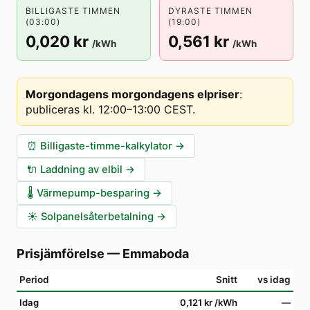
BILLIGASTE TIMMEN
DYRASTE TIMMEN
(03:00)
(19:00)
0,020 kr
0,561 kr
/kWh
/kWh
Morgondagens morgondagens elpriser
:
publiceras kl. 12:00–13:00 CEST
.
⏰
Billigaste-timme-kalkylator
→
🔌
Laddning av elbil
→
🌡️
Värmepump-besparing
→
☀️
Solpanelsåterbetalning
→
Prisjämförelse
—
Emmaboda
Period
Snitt
vs idag
Idag
0,121 kr
/kWh
—