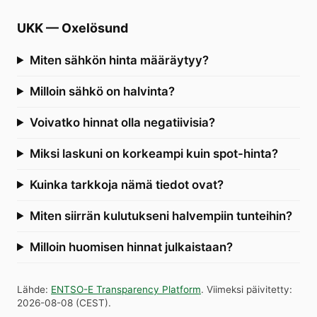
UKK
—
Oxelösund
Miten sähkön hinta määräytyy?
Milloin sähkö on halvinta?
Voivatko hinnat olla negatiivisia?
Miksi laskuni on korkeampi kuin spot-hinta?
Kuinka tarkkoja nämä tiedot ovat?
Miten siirrän kulutukseni halvempiin tunteihin?
Milloin huomisen hinnat julkaistaan?
Lähde
:
ENTSO-E Transparency Platform
.
Viimeksi päivitetty
:
2026-08-08
(
CEST
).