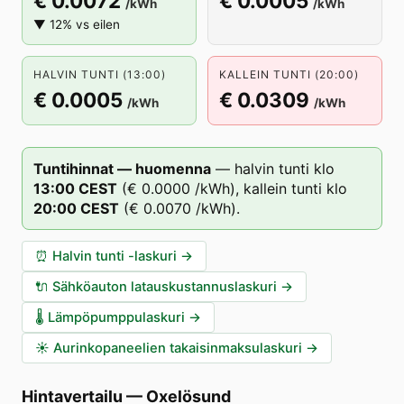
€ 0.0072
€ 0.0005
/kWh
/kWh
▼ 12% vs eilen
HALVIN TUNTI (13:00)
KALLEIN TUNTI (20:00)
€ 0.0005
€ 0.0309
/kWh
/kWh
Tuntihinnat — huomenna
—
halvin tunti klo
13
:00
CEST
(
€ 0.0000
/kWh),
kallein tunti klo
20
:00
CEST
(
€ 0.0070
/kWh).
⏰
Halvin tunti -laskuri
→
🔌
Sähköauton latauskustannuslaskuri
→
🌡️
Lämpöpumppulaskuri
→
☀️
Aurinkopaneelien takaisinmaksulaskuri
→
Hintavertailu
—
Oxelösund