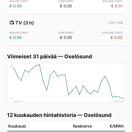
€ 0.00
€ 0.00
€ 0.01
📺
TV (3 h)
0.6
€ 0.00
€ 0.00
€ 0.02
Viimeiset 31 päivää
—
Oxelösund
€
83
€
4
2026-07-10
2026-08-09
12 kuukauden hintahistoria
—
Oxelösund
Kuukausi
Keskiarvo
€/MWh