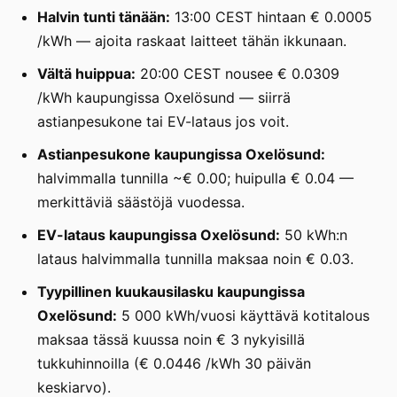
Halvin tunti tänään:
13:00 CEST hintaan € 0.0005
/kWh — ajoita raskaat laitteet tähän ikkunaan.
Vältä huippua:
20:00 CEST nousee € 0.0309
/kWh kaupungissa Oxelösund — siirrä
astianpesukone tai EV-lataus jos voit.
Astianpesukone kaupungissa Oxelösund:
halvimmalla tunnilla ~€ 0.00; huipulla € 0.04 —
merkittäviä säästöjä vuodessa.
EV-lataus kaupungissa Oxelösund:
50 kWh:n
lataus halvimmalla tunnilla maksaa noin € 0.03.
Tyypillinen kuukausilasku kaupungissa
Oxelösund:
5 000 kWh/vuosi käyttävä kotitalous
maksaa tässä kuussa noin € 3 nykyisillä
tukkuhinnoilla (€ 0.0446 /kWh 30 päivän
keskiarvo).