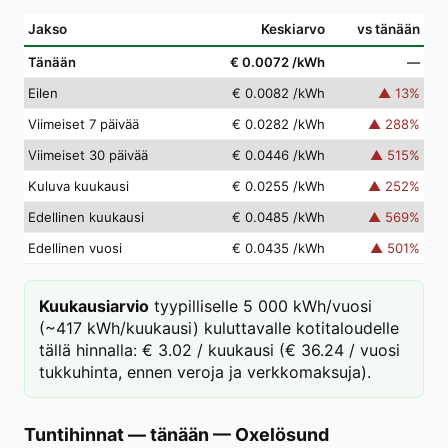
Jakso
Keskiarvo
vs tänään
Tänään
€ 0.0072
/kWh
—
Eilen
€ 0.0082
/kWh
▲
13
%
Viimeiset 7 päivää
€ 0.0282
/kWh
▲
288
%
Viimeiset 30 päivää
€ 0.0446
/kWh
▲
515
%
Kuluva kuukausi
€ 0.0255
/kWh
▲
252
%
Edellinen kuukausi
€ 0.0485
/kWh
▲
569
%
Edellinen vuosi
€ 0.0435
/kWh
▲
501
%
Kuukausiarvio
tyypilliselle 5 000 kWh/vuosi
(~417 kWh/kuukausi) kuluttavalle kotitaloudelle
tällä hinnalla: € 3.02 / kuukausi (€ 36.24 / vuosi
tukkuhinta, ennen veroja ja verkkomaksuja).
Tuntihinnat — tänään
—
Oxelösund