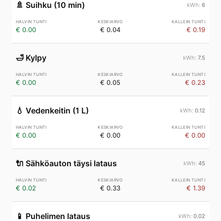
🚿
Suihku (10 min)
6
€ 0.00
€ 0.04
€ 0.19
🛁
Kylpy
7.5
€ 0.00
€ 0.05
€ 0.23
💧
Vedenkeitin (1 L)
0.12
€ 0.00
€ 0.00
€ 0.00
🔌
Sähköauton täysi lataus
45
€ 0.02
€ 0.33
€ 1.39
📱
Puhelimen lataus
0.02