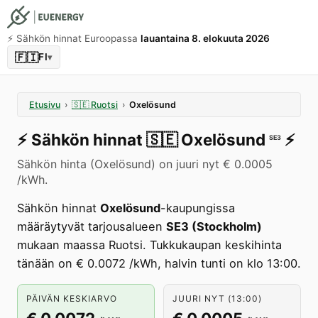
⚡️ Sähkön hinnat Euroopassa
lauantaina 8. elokuuta 2026
🇫🇮
FI
▾
Etusivu
›
🇸🇪
Ruotsi
›
Oxelösund
⚡️
Sähkön hinnat
🇸🇪
Oxelösund
⚡️
SE3
Sähkön hinta (Oxelösund) on juuri nyt € 0.0005
/kWh.
Sähkön hinnat
Oxelösund
-kaupungissa
määräytyvät tarjousalueen
SE3 (Stockholm)
mukaan maassa Ruotsi. Tukkukaupan keskihinta
tänään on € 0.0072 /kWh, halvin tunti on klo 13:00.
PÄIVÄN KESKIARVO
JUURI NYT (13:00)