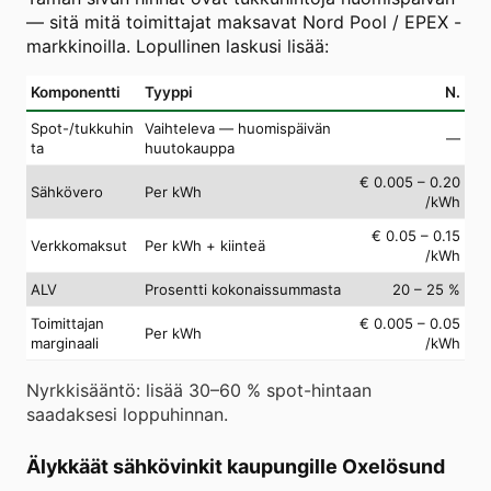
— sitä mitä toimittajat maksavat Nord Pool / EPEX -
markkinoilla. Lopullinen laskusi lisää:
Komponentti
Tyyppi
N.
Spot-/tukkuhin
Vaihteleva — huomispäivän
—
ta
huutokauppa
€ 0.005 – 0.20
Sähkövero
Per kWh
/kWh
€ 0.05 – 0.15
Verkkomaksut
Per kWh + kiinteä
/kWh
ALV
Prosentti kokonaissummasta
20 – 25 %
Toimittajan
€ 0.005 – 0.05
Per kWh
marginaali
/kWh
Nyrkkisääntö: lisää 30–60 % spot-hintaan
saadaksesi loppuhinnan.
Älykkäät sähkövinkit kaupungille Oxelösund