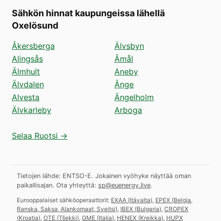
Sähkön hinnat kaupungeissa lähellä
Oxelösund
Åkersberga
Älvsbyn
Alingsås
Åmål
Älmhult
Aneby
Älvdalen
Ånge
Alvesta
Ängelholm
Älvkarleby
Arboga
Selaa Ruotsi →
Tietojen lähde: ENTSO-E. Jokainen vyöhyke näyttää oman
paikallisajan.
Ota yhteyttä:
sp@euenergy.live
.
Eurooppalaiset sähköoperaattorit:
EXAA
(
Itävalta
)
,
EPEX
(
Belgia,
Ranska, Saksa, Alankomaat, Sveitsi
)
,
IBEX
(
Bulgaria
)
,
CROPEX
(
Kroatia
)
,
OTE
(
Tšekki
)
,
GME
(
Italia
)
,
HENEX
(
Kreikka
)
,
HUPX