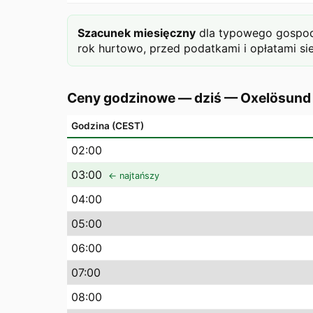
Szacunek miesięczny
dla typowego gospoda
rok hurtowo, przed podatkami i opłatami si
Ceny godzinowe — dziś
—
Oxelösund
Godzina (CEST)
02
:00
03
:00
← najtańszy
04
:00
05
:00
06
:00
07
:00
08
:00