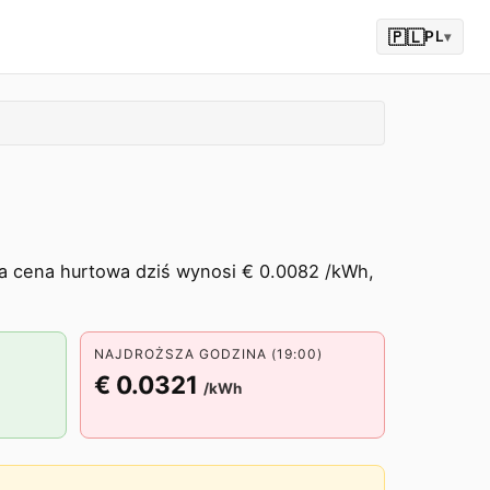
🇵🇱
PL
▾
ia cena hurtowa dziś wynosi € 0.0082 /kWh,
NAJDROŻSZA GODZINA (19:00)
€ 0.0321
/kWh