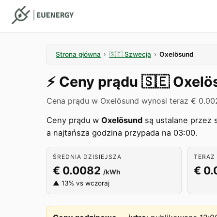
Strona główna
›
🇸🇪
Szwecja
›
Oxelösund
⚡️
Ceny prądu
🇸🇪
Oxelö
Cena prądu w Oxelösund wynosi teraz € 0.00
Ceny prądu w
Oxelösund
są ustalane przez 
a najtańsza godzina przypada na 03:00.
ŚREDNIA DZISIEJSZA
TERAZ 
€ 0.0082
€ 0
/kWh
▲ 13% vs wczoraj