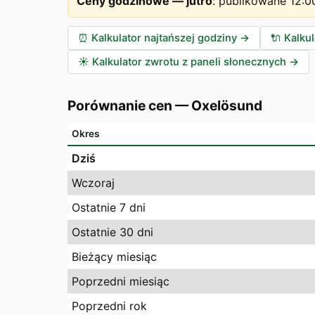
Ceny godzinowe — jutro
:
publikowane 12:0
⏰
Kalkulator najtańszej godziny
→
🔌
Kalku
☀️
Kalkulator zwrotu z paneli słonecznych
→
Porównanie cen
—
Oxelösund
Okres
Dziś
Wczoraj
Ostatnie 7 dni
Ostatnie 30 dni
Bieżący miesiąc
Poprzedni miesiąc
Poprzedni rok