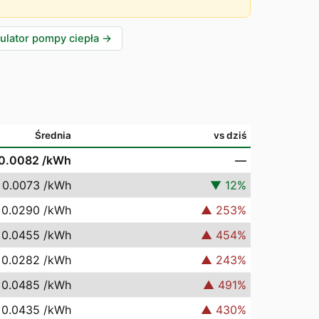
ulator pompy ciepła
→
Średnia
vs dziś
 0.0082
/kWh
—
 0.0073
/kWh
▼
12
%
 0.0290
/kWh
▲
253
%
 0.0455
/kWh
▲
454
%
 0.0282
/kWh
▲
243
%
 0.0485
/kWh
▲
491
%
 0.0435
/kWh
▲
430
%