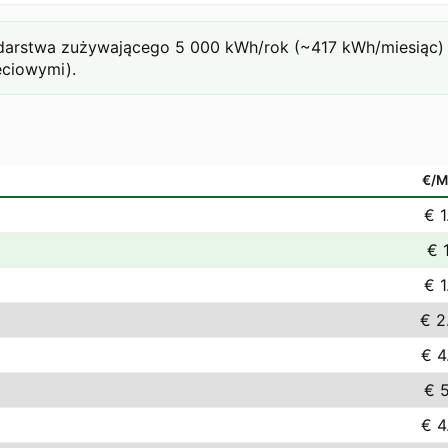
rstwa zużywającego 5 000 kWh/rok (~417 kWh/miesiąc) prz
eciowymi).
€/
€ 1
€ 
€ 1
€ 2
€ 4
€ 5
€ 4