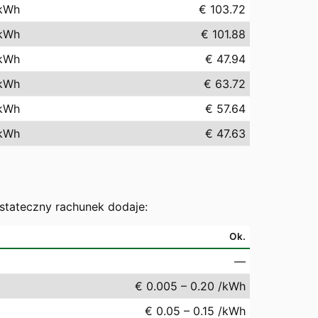
kWh
€ 103.72
kWh
€ 101.88
kWh
€ 47.94
kWh
€ 63.72
kWh
€ 57.64
kWh
€ 47.63
ostateczny rachunek dodaje:
Ok.
—
€ 0.005 – 0.20 /kWh
€ 0.05 – 0.15 /kWh