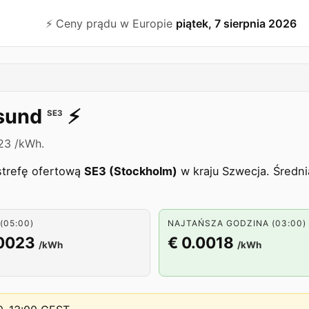
⚡️ Ceny prądu w Europie
piątek, 7 sierpnia 2026
sund
⚡️
SE3
23 /kWh.
strefę ofertową
SE3 (Stockholm)
w kraju Szwecja. Średn
(05:00)
NAJTAŃSZA GODZINA (03:00)
.0023
€ 0.0018
/kWh
/kWh