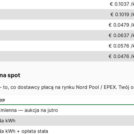
€ 0.1037
/
€ 0.1019
/
€ 0.0479
/
€ 0.0637
/
€ 0.0576
/
€ 0.0476
/
na spot
 — to, co dostawcy płacą na rynku Nord Pool / EPEX. Twój 
yp
Zmienna — aukcja na jutro
Na kWh
Na kWh + opłata stała