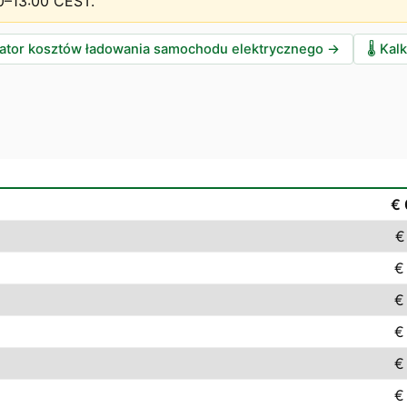
0–13:00 CEST
.
lator kosztów ładowania samochodu elektrycznego
→
🌡️
Kalk
€
€
€
€
€
€
€