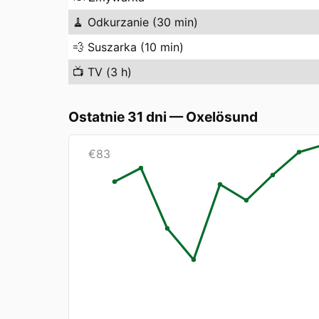
🧹
Odkurzanie (30 min)
💨
Suszarka (10 min)
📺
TV (3 h)
Ostatnie 31 dni
—
Oxelösund
€
83