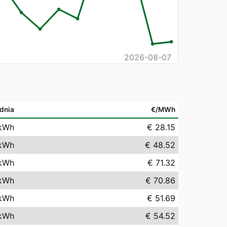
2026-08-07
dnia
€/MWh
kWh
€ 28.15
kWh
€ 48.52
kWh
€ 71.32
kWh
€ 70.86
kWh
€ 51.69
kWh
€ 54.52