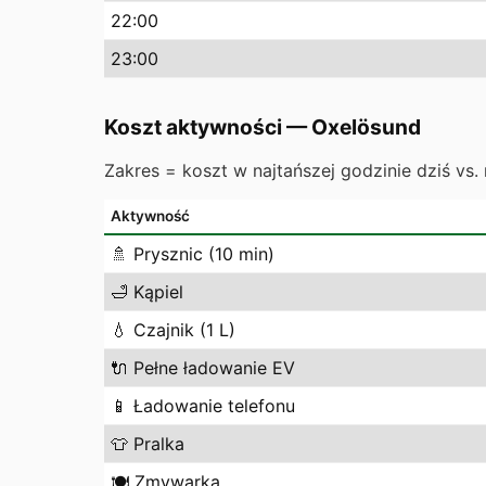
22
:00
23
:00
Koszt aktywności
—
Oxelösund
Zakres = koszt w najtańszej godzinie dziś vs. 
Aktywność
🚿
Prysznic (10 min)
🛁
Kąpiel
💧
Czajnik (1 L)
🔌
Pełne ładowanie EV
📱
Ładowanie telefonu
👕
Pralka
🍽️
Zmywarka