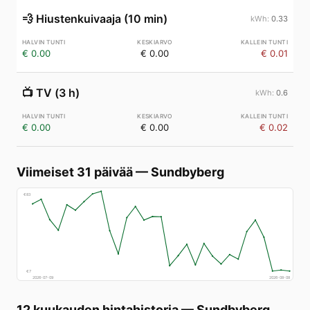
💨
Hiustenkuivaaja (10 min)
0.33
€ 0.00
€ 0.00
€ 0.01
📺
TV (3 h)
0.6
€ 0.00
€ 0.00
€ 0.02
Viimeiset 31 päivää
—
Sundbyberg
€
83
€
7
2026-07-09
2026-08-08
12 kuukauden hintahistoria
—
Sundbyberg