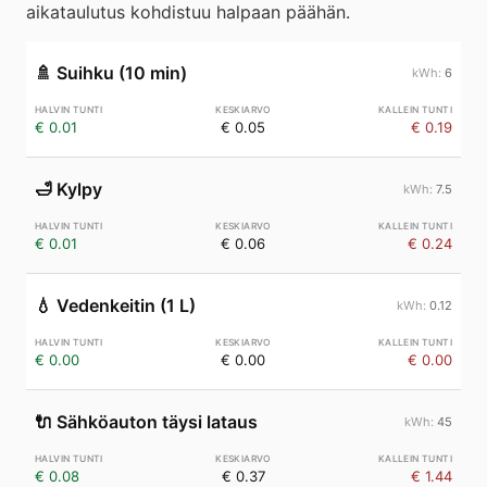
aikataulutus kohdistuu halpaan päähän.
🚿
Suihku (10 min)
6
€ 0.01
€ 0.05
€ 0.19
🛁
Kylpy
7.5
€ 0.01
€ 0.06
€ 0.24
💧
Vedenkeitin (1 L)
0.12
€ 0.00
€ 0.00
€ 0.00
🔌
Sähköauton täysi lataus
45
€ 0.08
€ 0.37
€ 1.44