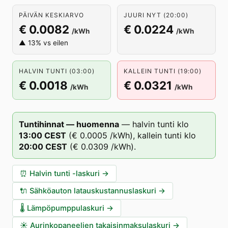
PÄIVÄN KESKIARVO
JUURI NYT (20:00)
€ 0.0082
€ 0.0224
/kWh
/kWh
▲ 13% vs eilen
HALVIN TUNTI (03:00)
KALLEIN TUNTI (19:00)
€ 0.0018
€ 0.0321
/kWh
/kWh
Tuntihinnat — huomenna
—
halvin tunti klo
13
:00
CEST
(
€ 0.0005
/kWh),
kallein tunti klo
20
:00
CEST
(
€ 0.0309
/kWh).
⏰
Halvin tunti -laskuri
→
🔌
Sähköauton latauskustannuslaskuri
→
🌡️
Lämpöpumppulaskuri
→
☀️
Aurinkopaneelien takaisinmaksulaskuri
→