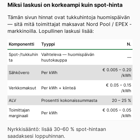
Miksi laskusi on korkeampi kuin spot-hinta
Tämän sivun hinnat ovat tukkuhintoja huomispäivän
— sitä mitä toimittajat maksavat Nord Pool / EPEX -
markkinoilla. Lopullinen laskusi lisää:
Komponentti
Tyyppi
N.
Spot-/tukkuhin
Vaihteleva — huomispäivän
—
ta
huutokauppa
€ 0.005 – 0.20
Sähkövero
Per kWh
/kWh
€ 0.05 – 0.15
Verkkomaksut
Per kWh + kiinteä
/kWh
ALV
Prosentti kokonaissummasta
20 – 25 %
Toimittajan
€ 0.005 – 0.05
Per kWh
marginaali
/kWh
Nyrkkisääntö: lisää 30–60 % spot-hintaan
saadaksesi loppuhinnan.