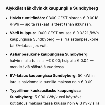
Älykkäät sähkövinkit kaupungille Sundbyberg
Halvin tunti tänään:
03:00 CEST hintaan € 0.0018
/kWh — ajoita raskaat laitteet tähän ikkunaan.
Vältä huippua:
19:00 CEST nousee € 0.0321 /kWh
kaupungissa Sundbyberg — siirrä astianpesukone
tai EV-lataus jos voit.
Astianpesukone kaupungissa Sundbyberg:
halvimmalla tunnilla ~€ 0.00; huipulla € 0.04 —
merkittäviä säästöjä vuodessa.
EV-lataus kaupungissa Sundbyberg:
50 kWh:n
lataus halvimmalla tunnilla maksaa noin € 0.09.
Tyypillinen kuukausilasku kaupungissa
Sundbyberg:
5 000 kWh/vuosi käyttävä
kotitalous maksaa tässä kuussa noin € 3 nykyisillä