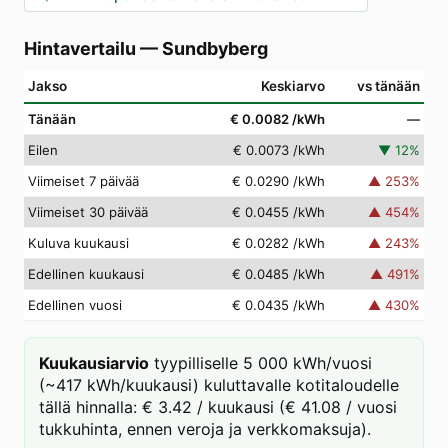
Hintavertailu
—
Sundbyberg
Jakso
Keskiarvo
vs tänään
Tänään
€ 0.0082
/kWh
—
Eilen
€ 0.0073
/kWh
▼
12
%
Viimeiset 7 päivää
€ 0.0290
/kWh
▲
253
%
Viimeiset 30 päivää
€ 0.0455
/kWh
▲
454
%
Kuluva kuukausi
€ 0.0282
/kWh
▲
243
%
Edellinen kuukausi
€ 0.0485
/kWh
▲
491
%
Edellinen vuosi
€ 0.0435
/kWh
▲
430
%
Kuukausiarvio
tyypilliselle 5 000 kWh/vuosi
(~417 kWh/kuukausi) kuluttavalle kotitaloudelle
tällä hinnalla: € 3.42 / kuukausi (€ 41.08 / vuosi
tukkuhinta, ennen veroja ja verkkomaksuja).