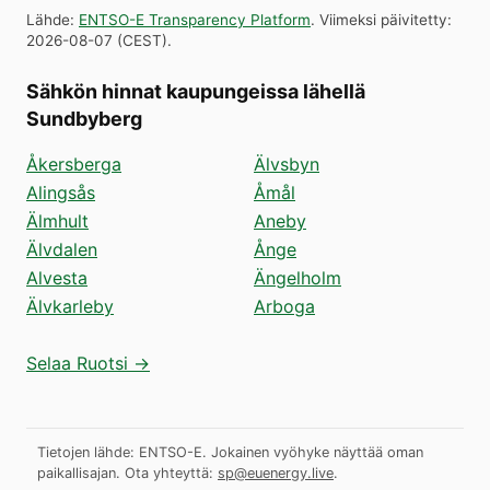
Lähde
:
ENTSO-E Transparency Platform
.
Viimeksi päivitetty
:
2026-08-07
(
CEST
).
Sähkön hinnat kaupungeissa lähellä
Sundbyberg
Åkersberga
Älvsbyn
Alingsås
Åmål
Älmhult
Aneby
Älvdalen
Ånge
Alvesta
Ängelholm
Älvkarleby
Arboga
Selaa Ruotsi →
Tietojen lähde: ENTSO-E. Jokainen vyöhyke näyttää oman
paikallisajan.
Ota yhteyttä:
sp@euenergy.live
.