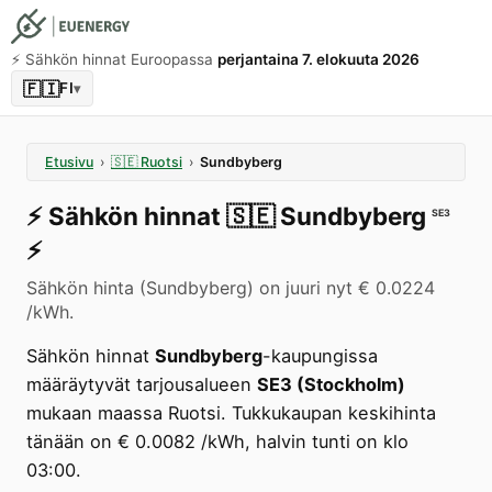
⚡️ Sähkön hinnat Euroopassa
perjantaina 7. elokuuta 2026
🇫🇮
FI
▾
Etusivu
›
🇸🇪
Ruotsi
›
Sundbyberg
⚡️
Sähkön hinnat
🇸🇪
Sundbyberg
SE3
⚡️
Sähkön hinta (Sundbyberg) on juuri nyt € 0.0224
/kWh.
Sähkön hinnat
Sundbyberg
-kaupungissa
määräytyvät tarjousalueen
SE3 (Stockholm)
mukaan maassa Ruotsi. Tukkukaupan keskihinta
tänään on € 0.0082 /kWh, halvin tunti on klo
03:00.