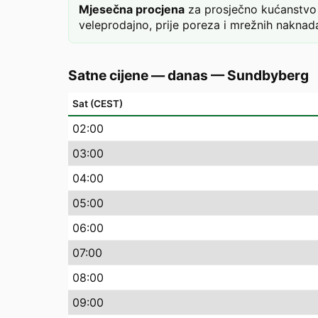
Mjesečna procjena
za prosječno kućanstvo 
veleprodajno, prije poreza i mrežnih naknada
Satne cijene — danas
—
Sundbyberg
Sat (CEST)
02
:00
03
:00
04
:00
05
:00
06
:00
07
:00
08
:00
09
:00