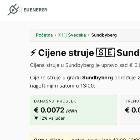
Početna
›
🇸🇪
Švedska
›
Sundbyberg
⚡️
Cijene struje
🇸🇪
Sund
Cijena struje u Sundbyberg je upravo sad € 0
Cijene struje u gradu
Sundbyberg
određuje 
najjeftinijim satom u 13:00.
DANAŠNJI PROSJEK
TRENUT
€ 0.0072
€ 0
/kWh
▼ 12% vs jučer