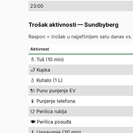
23
:00
Trošak aktivnosti
—
Sundbyberg
Raspon = trošak u najjeftinijem satu danas vs. n
Aktivnost
🚿
Tuš (10 min)
🛁
Kupka
💧
Kuhalo (1 L)
🔌
Puno punjenje EV
📱
Punjenje telefona
👕
Perilica rublja
🍽️
Perilica posuđa
🧹
Usisavanje (30 min)