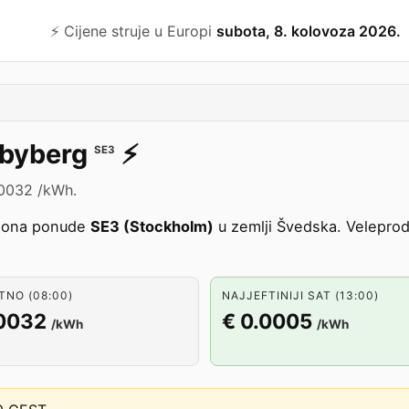
⚡️ Cijene struje u Europi
subota, 8. kolovoza 2026.
byberg
⚡️
SE3
.0032 /kWh.
zona ponude
SE3 (Stockholm)
u zemlji Švedska. Veleprod
NO (08:00)
NAJJEFTINIJI SAT (13:00)
.0032
€ 0.0005
/kWh
/kWh