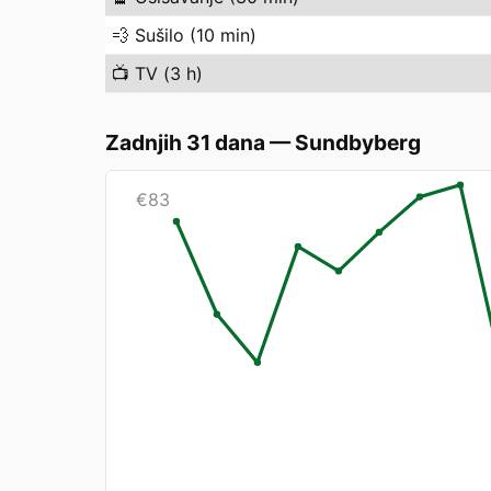
💨
Sušilo (10 min)
📺
TV (3 h)
Zadnjih 31 dana
—
Sundbyberg
€
83