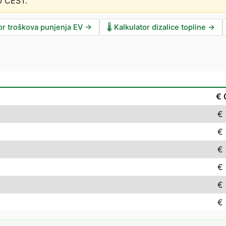
00 CEST
.
or troškova punjenja EV
→
🌡️
Kalkulator dizalice topline
→
€ 
€
€
€
€
€
€