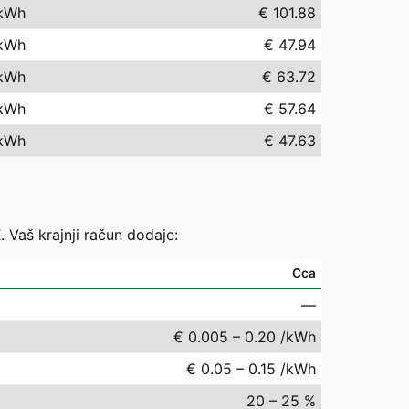
kWh
€ 101.88
kWh
€ 47.94
kWh
€ 63.72
kWh
€ 57.64
kWh
€ 47.63
. Vaš krajnji račun dodaje:
Cca
—
€ 0.005 – 0.20 /kWh
€ 0.05 – 0.15 /kWh
20 – 25 %