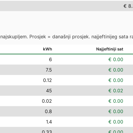
€ 8
ajskupljem. Prosjek = današnji prosjek. najjeftinijeg sata ras
kWh
Najjeftiniji sat
6
€ 0.00
7.5
€ 0.00
0.12
€ 0.00
45
€ 0.02
0.02
€ 0.00
0.8
€ 0.00
1.4
€ 0.00
0.33
€ 0.00