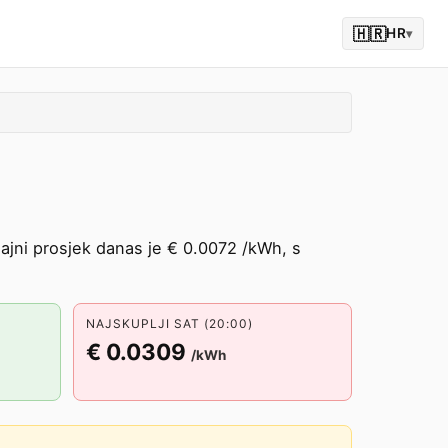
🇭🇷
HR
▾
ajni prosjek danas je € 0.0072 /kWh, s
NAJSKUPLJI SAT (20:00)
€ 0.0309
/kWh