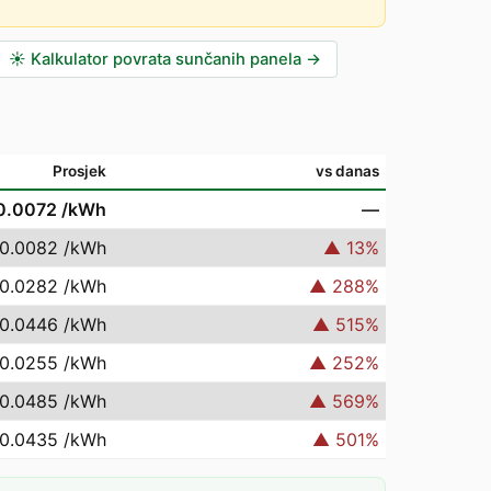
☀️
Kalkulator povrata sunčanih panela
→
Prosjek
vs danas
0.0072
/kWh
—
 0.0082
/kWh
▲
13
%
 0.0282
/kWh
▲
288
%
 0.0446
/kWh
▲
515
%
 0.0255
/kWh
▲
252
%
 0.0485
/kWh
▲
569
%
 0.0435
/kWh
▲
501
%