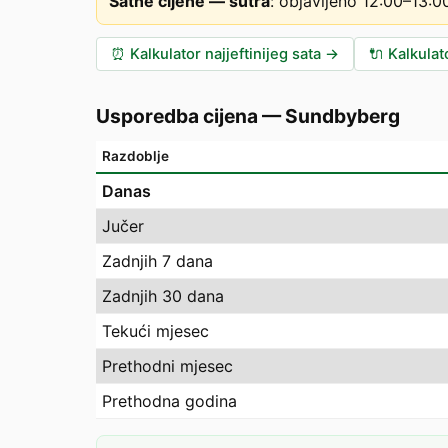
Satne cijene — sutra
:
objavljeno 12:00–13:
⏰
Kalkulator najjeftinijeg sata
→
🔌
Kalkulat
Usporedba cijena
—
Sundbyberg
Razdoblje
Danas
Jučer
Zadnjih 7 dana
Zadnjih 30 dana
Tekući mjesec
Prethodni mjesec
Prethodna godina