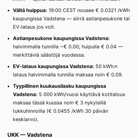
Vältä huippua:
19:00 CEST nousee € 0.0321 /kWh
kaupungissa Vadstena — siirrä astianpesukone tai
EV-lataus jos voit.
Astianpesukone kaupungissa Vadstena:
halvimmalla tunnilla ~€ 0.00; huipulla € 0.04 —
merkittäviä säästöjä vuodessa.
EV-lataus kaupungissa Vadstena:
50 kWh:n
lataus halvimmalla tunnilla maksaa noin € 0.09.
Tyypillinen kuukausilasku kaupungissa
Vadstena:
5 000 kWh/vuosi käyttävä kotitalous
maksaa tässä kuussa noin € 3 nykyisillä
tukkuhinnoilla (€ 0.0455 /kWh 30 päivän
keskiarvo).
UKK
—
Vadstena