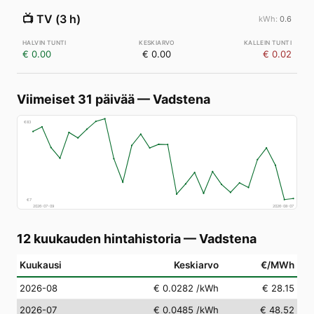
📺
TV (3 h)
0.6
€ 0.00
€ 0.00
€ 0.02
Viimeiset 31 päivää
—
Vadstena
€
83
€
7
2026-07-09
2026-08-07
12 kuukauden hintahistoria
—
Vadstena
Kuukausi
Keskiarvo
€/MWh
2026-08
€ 0.0282
/kWh
€ 28.15
2026-07
€ 0.0485
/kWh
€ 48.52