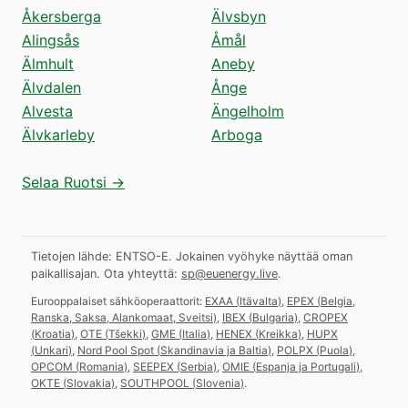
Åkersberga
Älvsbyn
Alingsås
Åmål
Älmhult
Aneby
Älvdalen
Ånge
Alvesta
Ängelholm
Älvkarleby
Arboga
Selaa Ruotsi →
Tietojen lähde: ENTSO-E. Jokainen vyöhyke näyttää oman
paikallisajan.
Ota yhteyttä:
sp@euenergy.live
.
Eurooppalaiset sähköoperaattorit:
EXAA
(
Itävalta
)
,
EPEX
(
Belgia,
Ranska, Saksa, Alankomaat, Sveitsi
)
,
IBEX
(
Bulgaria
)
,
CROPEX
(
Kroatia
)
,
OTE
(
Tšekki
)
,
GME
(
Italia
)
,
HENEX
(
Kreikka
)
,
HUPX
(
Unkari
)
,
Nord Pool Spot
(
Skandinavia ja Baltia
)
,
POLPX
(
Puola
)
,
OPCOM
(
Romania
)
,
SEEPEX
(
Serbia
)
,
OMIE
(
Espanja ja Portugali
)
,
OKTE
(
Slovakia
)
,
SOUTHPOOL
(
Slovenia
)
.