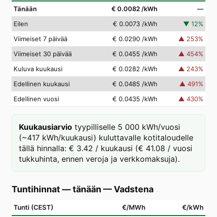
Tänään
€ 0.0082
/kWh
—
Eilen
€ 0.0073
/kWh
▼
12
%
Viimeiset 7 päivää
€ 0.0290
/kWh
▲
253
%
Viimeiset 30 päivää
€ 0.0455
/kWh
▲
454
%
Kuluva kuukausi
€ 0.0282
/kWh
▲
243
%
Edellinen kuukausi
€ 0.0485
/kWh
▲
491
%
Edellinen vuosi
€ 0.0435
/kWh
▲
430
%
Kuukausiarvio
tyypilliselle 5 000 kWh/vuosi
(~417 kWh/kuukausi) kuluttavalle kotitaloudelle
tällä hinnalla: € 3.42 / kuukausi (€ 41.08 / vuosi
tukkuhinta, ennen veroja ja verkkomaksuja).
Tuntihinnat — tänään
—
Vadstena
Tunti (CEST)
€/MWh
€/kWh