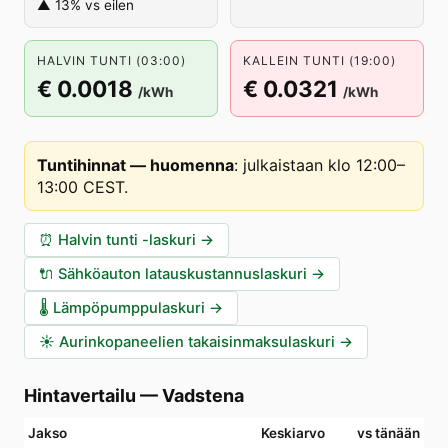
▲ 13% vs eilen
HALVIN TUNTI (03:00)
KALLEIN TUNTI (19:00)
€ 0.0018
€ 0.0321
/kWh
/kWh
Tuntihinnat — huomenna
:
julkaistaan klo 12:00–
13:00 CEST
.
⏰
Halvin tunti -laskuri
→
🔌
Sähköauton latauskustannuslaskuri
→
🌡️
Lämpöpumppulaskuri
→
☀️
Aurinkopaneelien takaisinmaksulaskuri
→
Hintavertailu
—
Vadstena
Jakso
Keskiarvo
vs tänään