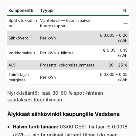
Komponentti
Tyyppi
N.
Spot-/tukkuhin
Vaihteleva — huomispäivän
—
ta
huutokauppa
€ 0.005 – 0.20
Sähkövero
Per kWh
/kWh
€ 0.05 – 0.15
Verkkomaksut
Per kWh + kiinteä
/kWh
ALV
Prosentti kokonaissummasta
20 – 25 %
Toimittajan
€ 0.005 – 0.05
Per kWh
marginaali
/kWh
Nyrkkisääntö: lisää 30–60 % spot-hintaan
saadaksesi loppuhinnan.
Älykkäät sähkövinkit kaupungille Vadstena
Halvin tunti tänään:
03:00 CEST hintaan € 0.0018
/kWh — ajoita raskaat laitteet tähän ikkunaan.