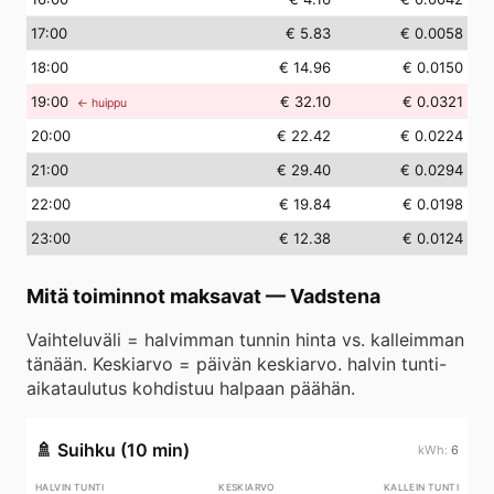
17
:00
€ 5.83
€ 0.0058
18
:00
€ 14.96
€ 0.0150
19
:00
€ 32.10
€ 0.0321
← huippu
20
:00
€ 22.42
€ 0.0224
21
:00
€ 29.40
€ 0.0294
22
:00
€ 19.84
€ 0.0198
23
:00
€ 12.38
€ 0.0124
Mitä toiminnot maksavat
—
Vadstena
Vaihteluväli = halvimman tunnin hinta vs. kalleimman
tänään. Keskiarvo = päivän keskiarvo. halvin tunti-
aikataulutus kohdistuu halpaan päähän.
🚿
Suihku (10 min)
6