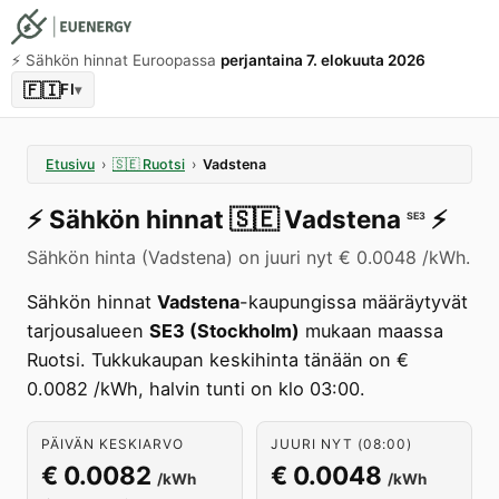
⚡️ Sähkön hinnat Euroopassa
perjantaina 7. elokuuta 2026
🇫🇮
FI
▾
Etusivu
›
🇸🇪
Ruotsi
›
Vadstena
⚡️
Sähkön hinnat
🇸🇪
Vadstena
⚡️
SE3
Sähkön hinta (Vadstena) on juuri nyt € 0.0048 /kWh.
Sähkön hinnat
Vadstena
-kaupungissa määräytyvät
tarjousalueen
SE3 (Stockholm)
mukaan maassa
Ruotsi. Tukkukaupan keskihinta tänään on €
0.0082 /kWh, halvin tunti on klo 03:00.
PÄIVÄN KESKIARVO
JUURI NYT (08:00)
€ 0.0082
€ 0.0048
/kWh
/kWh