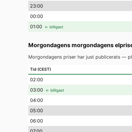
23
:00
00
:00
01
:00
← billigast
Morgondagens morgondagens elpris
Morgondagens priser har just publicerats — pl
Tid (CEST)
02
:00
03
:00
← billigast
04
:00
05
:00
06
:00
07
:00