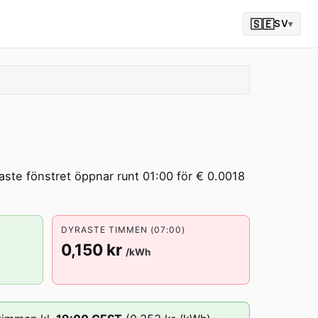
🇸🇪
SV
▾
aste fönstret öppnar runt 01:00 för € 0.0018
DYRASTE TIMMEN (07:00)
0,150 kr
/kWh