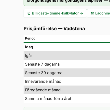
Morgondagens morgondagens elpriser
—
⏰
Billigaste-timme-kalkylator
→
🔌
Laddning
Prisjämförelse
—
Vadstena
Period
Idag
Igår
Senaste 7 dagarna
Senaste 30 dagarna
Innevarande månad
Föregående månad
Samma månad förra året