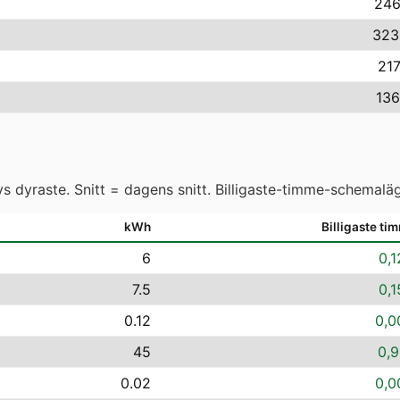
246
323
217
136
 dyraste. Snitt = dagens snitt. Billigaste-timme-schemaläg
kWh
Billigaste ti
6
0,1
7.5
0,1
0.12
0,0
45
0,9
0.02
0,0