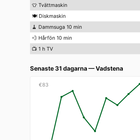
👕
Tvättmaskin
🍽️
Diskmaskin
🧹
Dammsuga 10 min
💨
Hårfön 10 min
📺
1 h TV
Senaste 31 dagarna
—
Vadstena
€
83