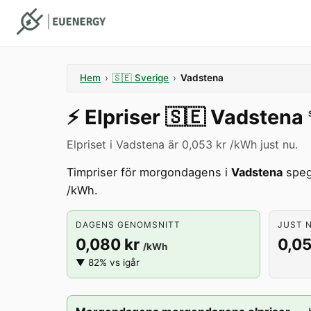
Hem
›
🇸🇪
Sverige
›
Vadstena
⚡️
Elpriser
🇸🇪
Vadstena
Elpriset i Vadstena är 0,053 kr /kWh just nu.
Timpriser för morgondagens i
Vadstena
spegl
/kWh.
DAGENS GENOMSNITT
JUST N
0,080 kr
0,05
/kWh
▼ 82% vs igår