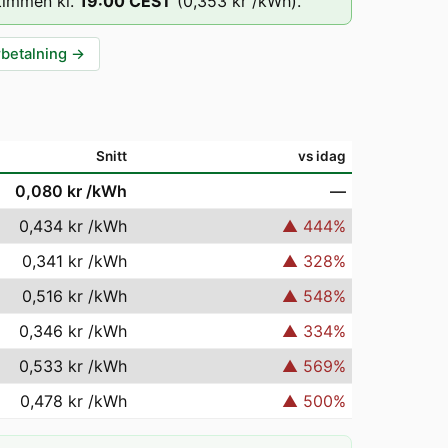
timmen kl.
19
:00
CEST
(
0,353 kr
/kWh).
rbetalning
→
Snitt
vs idag
0,080 kr
/kWh
—
0,434 kr
/kWh
▲
444
%
0,341 kr
/kWh
▲
328
%
0,516 kr
/kWh
▲
548
%
0,346 kr
/kWh
▲
334
%
0,533 kr
/kWh
▲
569
%
0,478 kr
/kWh
▲
500
%