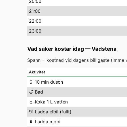
20
:00
21
:00
22
:00
23
:00
Vad saker kostar idag
—
Vadstena
Spann = kostnad vid dagens billigaste timme vs
Aktivitet
🚿
10 min dusch
🛁
Bad
💧
Koka 1 L vatten
🔌
Ladda elbil (fullt)
📱
Ladda mobil