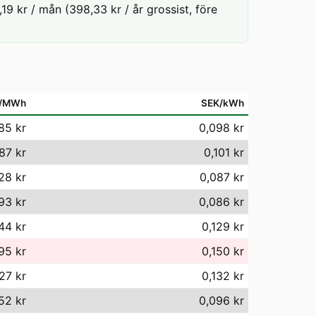
19 kr / mån (398,33 kr / år grossist, före
/MWh
SEK/kWh
85 kr
0,098 kr
87 kr
0,101 kr
28 kr
0,087 kr
93 kr
0,086 kr
44 kr
0,129 kr
95 kr
0,150 kr
27 kr
0,132 kr
52 kr
0,096 kr