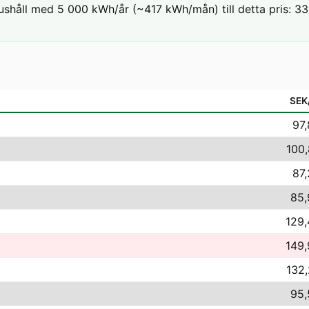
ushåll med 5 000 kWh/år (~417 kWh/mån) till detta pris: 33,
SEK
97,
100,
87,
85,
129,
149,
132,
95,