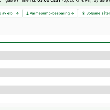
billigaste timmen kl.
03
:00
CEST
(
0,020 kr
/kWh),
dyraste 
 av elbil
→
🌡️
Värmepump-besparing
→
☀️
Solpanelsåte