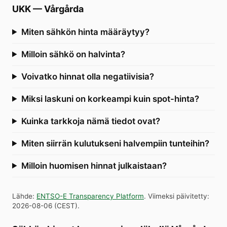
UKK
—
Vårgårda
Miten sähkön hinta määräytyy?
Milloin sähkö on halvinta?
Voivatko hinnat olla negatiivisia?
Miksi laskuni on korkeampi kuin spot-hinta?
Kuinka tarkkoja nämä tiedot ovat?
Miten siirrän kulutukseni halvempiin tunteihin?
Milloin huomisen hinnat julkaistaan?
Lähde
:
ENTSO-E Transparency Platform
.
Viimeksi päivitetty
:
2026-08-06
(
CEST
).