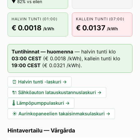
▼ 82% vs eilen
HALVIN TUNTI (01:00)
KALLEIN TUNTI (07:00)
€ 0.0018
€ 0.0137
/kWh
/kWh
Tuntihinnat — huomenna
—
halvin tunti klo
03
:00
CEST
(
€ 0.0018
/kWh),
kallein tunti klo
19
:00
CEST
(
€ 0.0321
/kWh).
⏰
Halvin tunti -laskuri
→
🔌
Sähköauton latauskustannuslaskuri
→
🌡️
Lämpöpumppulaskuri
→
☀️
Aurinkopaneelien takaisinmaksulaskuri
→
Hintavertailu
—
Vårgårda