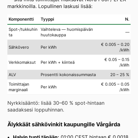
markkinoilla. Lopullinen laskusi lisää:
Komponentti
Tyyppi
N.
Spot-/tukkuhin
Vaihteleva — huomispäivän
—
ta
huutokauppa
€ 0.005 – 0.20
Sähkövero
Per kWh
/kWh
€ 0.05 – 0.15
Verkkomaksut
Per kWh + kiinteä
/kWh
ALV
Prosentti kokonaissummasta
20 – 25 %
Toimittajan
€ 0.005 – 0.05
Per kWh
marginaali
/kWh
Nyrkkisääntö: lisää 30–60 % spot-hintaan
saadaksesi loppuhinnan.
Älykkäät sähkövinkit kaupungille Vårgårda
Halvin tunti tänään:
01:00 CEST hintaan € 0.0018