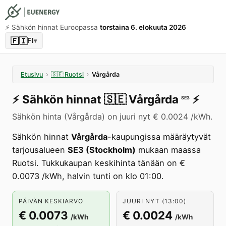
⚡️ Sähkön hinnat Euroopassa
torstaina 6. elokuuta 2026
🇫🇮
FI
▾
Etusivu
›
🇸🇪
Ruotsi
›
Vårgårda
⚡️
Sähkön hinnat
🇸🇪
Vårgårda
⚡️
SE3
Sähkön hinta (Vårgårda) on juuri nyt € 0.0024 /kWh.
Sähkön hinnat
Vårgårda
-kaupungissa määräytyvät
tarjousalueen
SE3 (Stockholm)
mukaan maassa
Ruotsi. Tukkukaupan keskihinta tänään on €
0.0073 /kWh, halvin tunti on klo 01:00.
PÄIVÄN KESKIARVO
JUURI NYT (13:00)
€ 0.0073
€ 0.0024
/kWh
/kWh