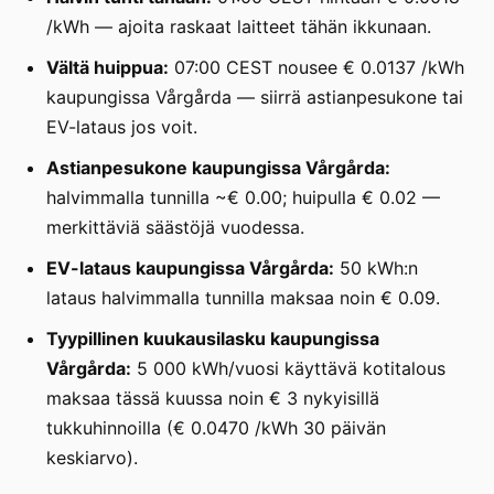
/kWh — ajoita raskaat laitteet tähän ikkunaan.
Vältä huippua:
07:00 CEST nousee € 0.0137 /kWh
kaupungissa Vårgårda — siirrä astianpesukone tai
EV-lataus jos voit.
Astianpesukone kaupungissa Vårgårda:
halvimmalla tunnilla ~€ 0.00; huipulla € 0.02 —
merkittäviä säästöjä vuodessa.
EV-lataus kaupungissa Vårgårda:
50 kWh:n
lataus halvimmalla tunnilla maksaa noin € 0.09.
Tyypillinen kuukausilasku kaupungissa
Vårgårda:
5 000 kWh/vuosi käyttävä kotitalous
maksaa tässä kuussa noin € 3 nykyisillä
tukkuhinnoilla (€ 0.0470 /kWh 30 päivän
keskiarvo).