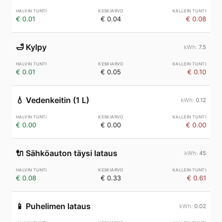
€ 0.01
€ 0.04
€ 0.08
🛁
Kylpy
7.5
€ 0.01
€ 0.05
€ 0.10
💧
Vedenkeitin (1 L)
0.12
€ 0.00
€ 0.00
€ 0.00
🔌
Sähköauton täysi lataus
45
€ 0.08
€ 0.33
€ 0.61
📱
Puhelimen lataus
0.02