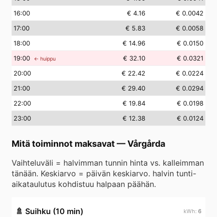
16
:00
€ 4.16
€ 0.0042
17
:00
€ 5.83
€ 0.0058
18
:00
€ 14.96
€ 0.0150
19
:00
€ 32.10
€ 0.0321
← huippu
20
:00
€ 22.42
€ 0.0224
21
:00
€ 29.40
€ 0.0294
22
:00
€ 19.84
€ 0.0198
23
:00
€ 12.38
€ 0.0124
Mitä toiminnot maksavat
—
Vårgårda
Vaihteluväli = halvimman tunnin hinta vs. kalleimman
tänään. Keskiarvo = päivän keskiarvo. halvin tunti-
aikataulutus kohdistuu halpaan päähän.
🚿
Suihku (10 min)
6