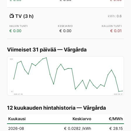
📺
TV (3 h)
0.6
€ 0.00
€ 0.00
€ 0.01
Viimeiset 31 päivää
—
Vårgårda
€
83
€
7
2026-07-08
2026-08-07
12 kuukauden hintahistoria
—
Vårgårda
Kuukausi
Keskiarvo
€/MWh
2026-08
€ 0.0282
/kWh
€ 28.15