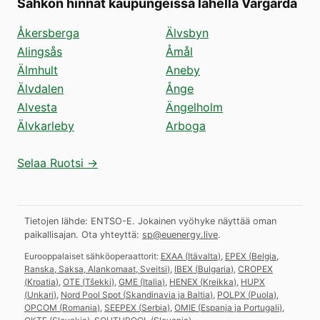
Sähkön hinnat kaupungeissa lähellä Vårgårda
Åkersberga
Älvsbyn
Alingsås
Åmål
Älmhult
Aneby
Älvdalen
Ånge
Alvesta
Ängelholm
Älvkarleby
Arboga
Selaa Ruotsi →
Tietojen lähde: ENTSO-E. Jokainen vyöhyke näyttää oman
paikallisajan.
Ota yhteyttä:
sp@euenergy.live
.
Eurooppalaiset sähköoperaattorit:
EXAA
(
Itävalta
)
,
EPEX
(
Belgia,
Ranska, Saksa, Alankomaat, Sveitsi
)
,
IBEX
(
Bulgaria
)
,
CROPEX
(
Kroatia
)
,
OTE
(
Tšekki
)
,
GME
(
Italia
)
,
HENEX
(
Kreikka
)
,
HUPX
(
Unkari
)
,
Nord Pool Spot
(
Skandinavia ja Baltia
)
,
POLPX
(
Puola
)
,
OPCOM
(
Romania
)
,
SEEPEX
(
Serbia
)
,
OMIE
(
Espanja ja Portugali
)
,