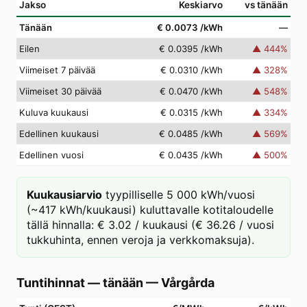
Jakso
Keskiarvo
vs tänään
Tänään
€ 0.0073
/kWh
—
Eilen
€ 0.0395
/kWh
▲
444
%
Viimeiset 7 päivää
€ 0.0310
/kWh
▲
328
%
Viimeiset 30 päivää
€ 0.0470
/kWh
▲
548
%
Kuluva kuukausi
€ 0.0315
/kWh
▲
334
%
Edellinen kuukausi
€ 0.0485
/kWh
▲
569
%
Edellinen vuosi
€ 0.0435
/kWh
▲
500
%
Kuukausiarvio
tyypilliselle 5 000 kWh/vuosi
(~417 kWh/kuukausi) kuluttavalle kotitaloudelle
tällä hinnalla: € 3.02 / kuukausi (€ 36.26 / vuosi
tukkuhinta, ennen veroja ja verkkomaksuja).
Tuntihinnat — tänään
—
Vårgårda