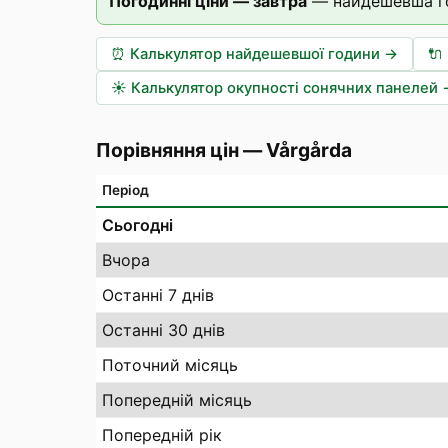
Погодинні ціни — завтра
—
найдешевша г
⏰
Калькулятор найдешевшої години
→
🔌
☀️
Калькулятор окупності сонячних панелей
Порівняння цін
—
Vårgårda
Період
Сьогодні
Вчора
Останні 7 днів
Останні 30 днів
Поточний місяць
Попередній місяць
Попередній рік