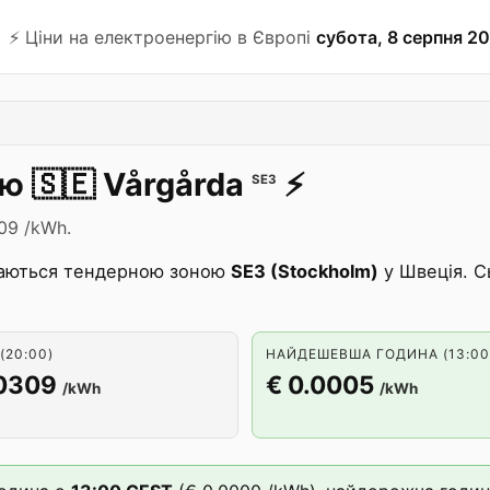
⚡️ Ціни на електроенергію в Європі
субота, 8 серпня 20
ію
🇸🇪
Vårgårda
⚡️
SE3
09 /kWh.
аються тендерною зоною
SE3 (Stockholm)
у Швеція. С
(20:00)
НАЙДЕШЕВША ГОДИНА (13:00
.0309
€ 0.0005
/kWh
/kWh