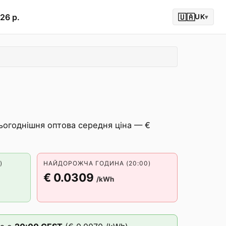
26 р.
🇺🇦
UK
▾
ьогоднішня оптова середня ціна — €
)
НАЙДОРОЖЧА ГОДИНА (20:00)
€ 0.0309
/kWh