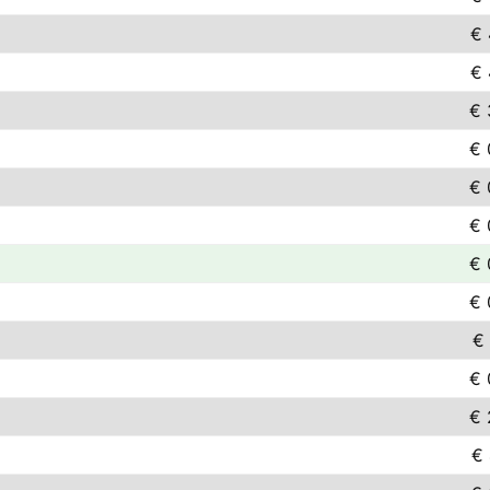
€ 
€ 
€ 
€ 
€ 
€ 
€ 
€ 
€ 
€ 
€ 
€ 