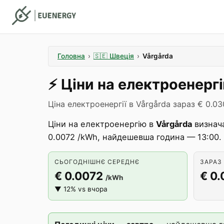
Головна
›
🇸🇪
Швеція
›
Vårgårda
⚡️
Ціни на електроенерг
Ціна електроенергії в Vårgårda зараз € 0.03
Ціни на електроенергію в
Vårgårda
визнач
0.0072 /kWh, найдешевша година — 13:00.
СЬОГОДНІШНЄ СЕРЕДНЄ
ЗАРАЗ 
€ 0.0072
€ 0
/kWh
▼ 12% vs вчора