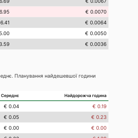
6.69
€ 0.0067
6.95
€ 0.0070
 6.41
€ 0.0064
5.00
€ 0.0050
3.59
€ 0.0036
реднє. Планування найдешевшої години
Середнє
Найдорожча година
€ 0.04
€ 0.19
€ 0.05
€ 0.23
€ 0.00
€ 0.00