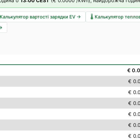
одина о
13
:00
CEST
(
€ 0.0000
/kWh),
найдорожча годин
Калькулятор вартості зарядки EV
→
🌡️
Калькулятор тепло
→
€ 0.
€ 0.
€ 0.
€ 0.
€ 0.
€ 0.
€ 0.