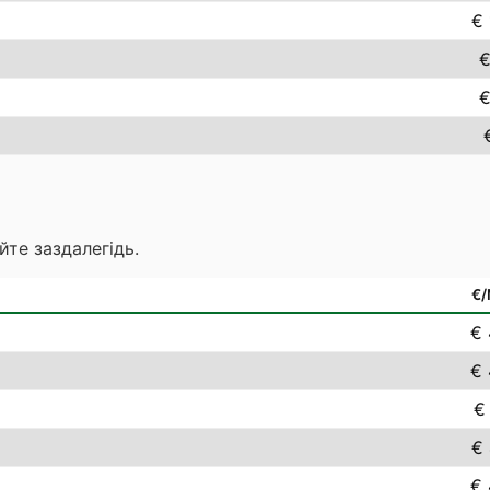
€ 
€
€
йте заздалегідь.
€
€ 
€ 
€
€ 
€ 