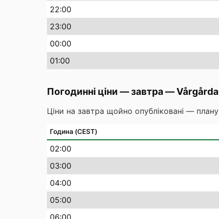
22
:00
23
:00
00
:00
01
:00
Погодинні ціни — завтра
—
Vårgårda
Ціни на завтра щойно опубліковані — плану
Година (CEST)
02
:00
03
:00
04
:00
05
:00
06
:00