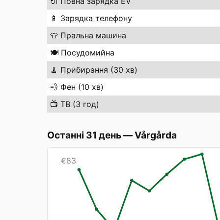
🔌
Повна зарядка EV
📱
Зарядка телефону
👕
Пральна машина
🍽️
Посудомийна
🧹
Прибирання (30 хв)
💨
Фен (10 хв)
📺
ТВ (3 год)
Останні 31 день
—
Vårgårda
€
83