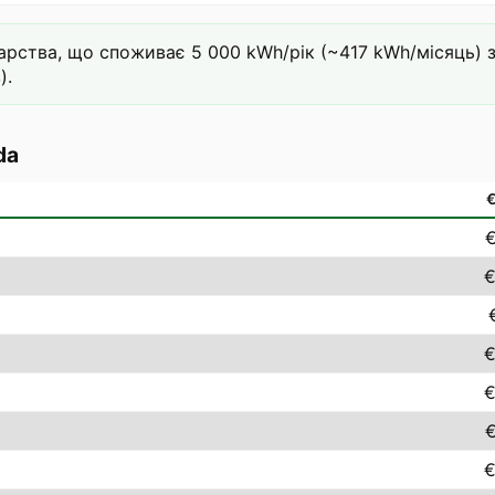
ства, що споживає 5 000 kWh/рік (~417 kWh/місяць) за 
).
da
€
€
€
€
€
€