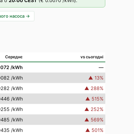
а о
20
:00
CEST
(
€ 0.0070
/kWh).
вого насоса
→
Середнє
vs сьогодні
0072
/kWh
—
0082
/kWh
▲
13
%
0282
/kWh
▲
288
%
0446
/kWh
▲
515
%
0255
/kWh
▲
252
%
0485
/kWh
▲
569
%
0435
/kWh
▲
501
%