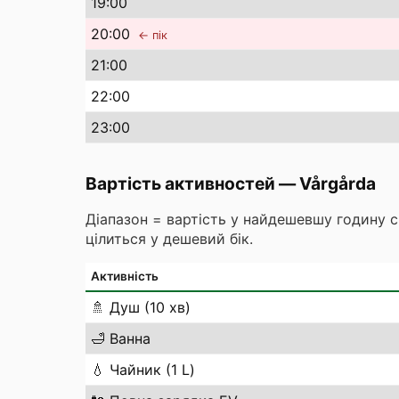
19
:00
20
:00
← пік
21
:00
22
:00
23
:00
Вартість активностей
—
Vårgårda
Діапазон = вартість у найдешевшу годину 
цілиться у дешевий бік.
Активність
🚿
Душ (10 хв)
🛁
Ванна
💧
Чайник (1 L)