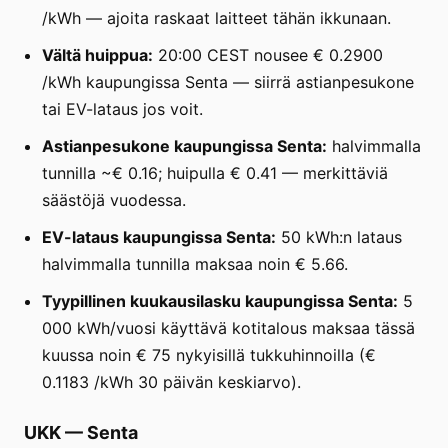
/kWh — ajoita raskaat laitteet tähän ikkunaan.
Vältä huippua:
20:00 CEST nousee € 0.2900
/kWh kaupungissa Senta — siirrä astianpesukone
tai EV-lataus jos voit.
Astianpesukone kaupungissa Senta:
halvimmalla
tunnilla ~€ 0.16; huipulla € 0.41 — merkittäviä
säästöjä vuodessa.
EV-lataus kaupungissa Senta:
50 kWh:n lataus
halvimmalla tunnilla maksaa noin € 5.66.
Tyypillinen kuukausilasku kaupungissa Senta:
5
000 kWh/vuosi käyttävä kotitalous maksaa tässä
kuussa noin € 75 nykyisillä tukkuhinnoilla (€
0.1183 /kWh 30 päivän keskiarvo).
UKK
—
Senta