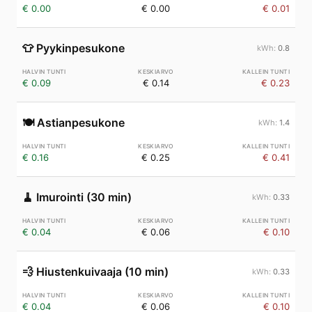
€ 0.00
€ 0.00
€ 0.01
👕
Pyykinpesukone
0.8
€ 0.09
€ 0.14
€ 0.23
🍽️
Astianpesukone
1.4
€ 0.16
€ 0.25
€ 0.41
🧹
Imurointi (30 min)
0.33
€ 0.04
€ 0.06
€ 0.10
💨
Hiustenkuivaaja (10 min)
0.33
€ 0.04
€ 0.06
€ 0.10