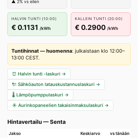
▲ 2% vs eilen
HALVIN TUNTI (10:00)
KALLEIN TUNTI (20:00)
€ 0.1131
€ 0.2900
/kWh
/kWh
Tuntihinnat — huomenna
:
julkaistaan klo 12:00–
13:00 CEST
.
⏰
Halvin tunti -laskuri
→
🔌
Sähköauton latauskustannuslaskuri
→
🌡️
Lämpöpumppulaskuri
→
☀️
Aurinkopaneelien takaisinmaksulaskuri
→
Hintavertailu
—
Senta
Jakso
Keskiarvo
vs tänään