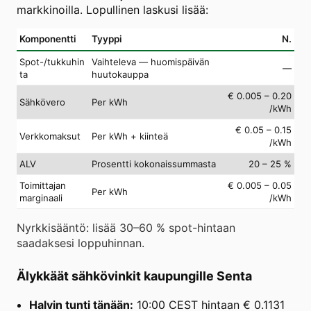
markkinoilla. Lopullinen laskusi lisää:
Komponentti
Tyyppi
N.
Spot-/tukkuhin
Vaihteleva — huomispäivän
—
ta
huutokauppa
€ 0.005 – 0.20
Sähkövero
Per kWh
/kWh
€ 0.05 – 0.15
Verkkomaksut
Per kWh + kiinteä
/kWh
ALV
Prosentti kokonaissummasta
20 – 25 %
Toimittajan
€ 0.005 – 0.05
Per kWh
marginaali
/kWh
Nyrkkisääntö: lisää 30–60 % spot-hintaan
saadaksesi loppuhinnan.
Älykkäät sähkövinkit kaupungille Senta
Halvin tunti tänään:
10:00 CEST hintaan € 0.1131