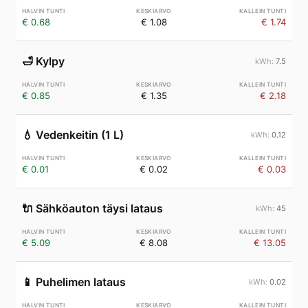
€ 0.68
€ 1.08
€ 1.74
🛁
Kylpy
7.5
€ 0.85
€ 1.35
€ 2.18
💧
Vedenkeitin (1 L)
0.12
€ 0.01
€ 0.02
€ 0.03
🔌
Sähköauton täysi lataus
45
€ 5.09
€ 8.08
€ 13.05
📱
Puhelimen lataus
0.02