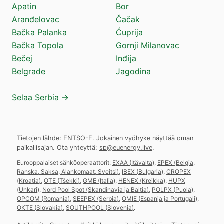
Apatin
Bor
Aranđelovac
Čačak
Bačka Palanka
Ćuprija
Bačka Topola
Gornji Milanovac
Bečej
Inđija
Belgrade
Jagodina
Selaa Serbia →
Tietojen lähde: ENTSO-E. Jokainen vyöhyke näyttää oman
paikallisajan.
Ota yhteyttä:
sp@euenergy.live
.
Eurooppalaiset sähköoperaattorit:
EXAA
(
Itävalta
)
,
EPEX
(
Belgia,
Ranska, Saksa, Alankomaat, Sveitsi
)
,
IBEX
(
Bulgaria
)
,
CROPEX
(
Kroatia
)
,
OTE
(
Tšekki
)
,
GME
(
Italia
)
,
HENEX
(
Kreikka
)
,
HUPX
(
Unkari
)
,
Nord Pool Spot
(
Skandinavia ja Baltia
)
,
POLPX
(
Puola
)
,
OPCOM
(
Romania
)
,
SEEPEX
(
Serbia
)
,
OMIE
(
Espanja ja Portugali
)
,
OKTE
(
Slovakia
)
,
SOUTHPOOL
(
Slovenia
)
.