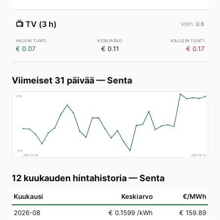
📺
TV (3 h)
0.6
€ 0.07
€ 0.11
€ 0.17
Viimeiset 31 päivää
—
Senta
€
185
€
58
2026-07-09
2026-08-07
12 kuukauden hintahistoria
—
Senta
Kuukausi
Keskiarvo
€/MWh
2026-08
€ 0.1599
/kWh
€ 159.89