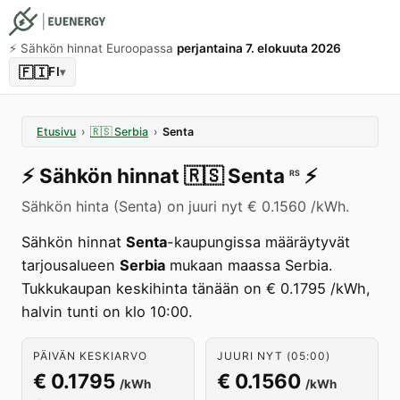
⚡️ Sähkön hinnat Euroopassa
perjantaina 7. elokuuta 2026
🇫🇮
FI
▾
Etusivu
›
🇷🇸
Serbia
›
Senta
⚡️
Sähkön hinnat
🇷🇸
Senta
⚡️
RS
Sähkön hinta (Senta) on juuri nyt € 0.1560 /kWh.
Sähkön hinnat
Senta
-kaupungissa määräytyvät
tarjousalueen
Serbia
mukaan maassa Serbia.
Tukkukaupan keskihinta tänään on € 0.1795 /kWh,
halvin tunti on klo 10:00.
PÄIVÄN KESKIARVO
JUURI NYT (05:00)
€ 0.1795
€ 0.1560
/kWh
/kWh