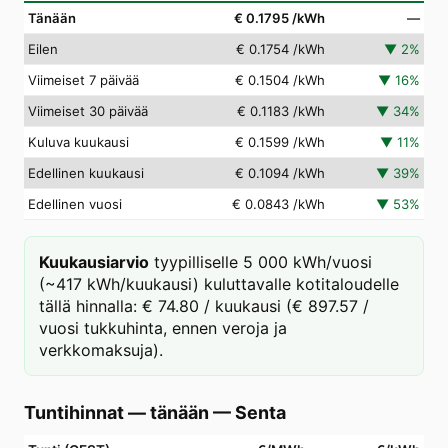
Tänään
€ 0.1795
/kWh
—
Eilen
€ 0.1754
/kWh
▼
2
%
Viimeiset 7 päivää
€ 0.1504
/kWh
▼
16
%
Viimeiset 30 päivää
€ 0.1183
/kWh
▼
34
%
Kuluva kuukausi
€ 0.1599
/kWh
▼
11
%
Edellinen kuukausi
€ 0.1094
/kWh
▼
39
%
Edellinen vuosi
€ 0.0843
/kWh
▼
53
%
Kuukausiarvio
tyypilliselle 5 000 kWh/vuosi
(~417 kWh/kuukausi) kuluttavalle kotitaloudelle
tällä hinnalla: € 74.80 / kuukausi (€ 897.57 /
vuosi tukkuhinta, ennen veroja ja
verkkomaksuja).
Tuntihinnat — tänään
—
Senta