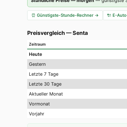
Stündliche Preise — morgen
—
günstigste
⏰
Günstigste-Stunde-Rechner
→
🔌
E-Auto
Preisvergleich
—
Senta
Zeitraum
Heute
Gestern
Letzte 7 Tage
Letzte 30 Tage
Aktueller Monat
Vormonat
Vorjahr