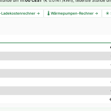
 Stunde um
11
:00
CEST
(
€ 0.0141
/kWh),
teuerste Stunde u
-Ladekostenrechner
→
🌡️
Wärmepumpen-Rechner
→
☀️