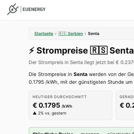
Startseite
›
🇷🇸
Serbien
›
Senta
⚡️
Strompreise
🇷🇸
Senta
Der Strompreis in Senta liegt jetzt bei € 0.23
Die Strompreise in
Senta
werden von der G
0.1795 /kWh, mit der günstigsten Stunde um 
HEUTIGER DURCHSCHNITT
GERADE
€ 0.1795
€ 0
/kWh
▲ 2% vs. gestern