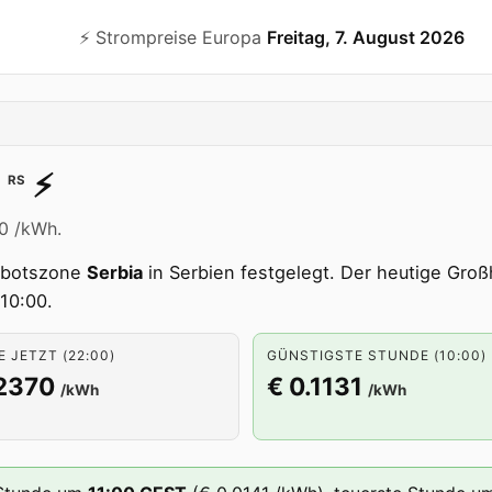
⚡️ Strompreise Europa
Freitag, 7. August 2026
⚡️
RS
70 /kWh.
ebotszone
Serbia
in Serbien festgelegt. Der heutige Großh
10:00.
 JETZT (22:00)
GÜNSTIGSTE STUNDE (10:00)
.2370
€ 0.1131
/kWh
/kWh