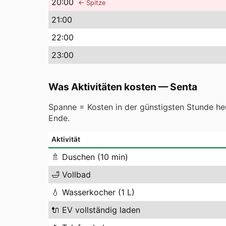
20
:00
← Spitze
21
:00
22
:00
23
:00
Was Aktivitäten kosten
—
Senta
Spanne = Kosten in der günstigsten Stunde heu
Ende.
Aktivität
🚿
Duschen (10 min)
🛁
Vollbad
💧
Wasserkocher (1 L)
🔌
EV vollständig laden