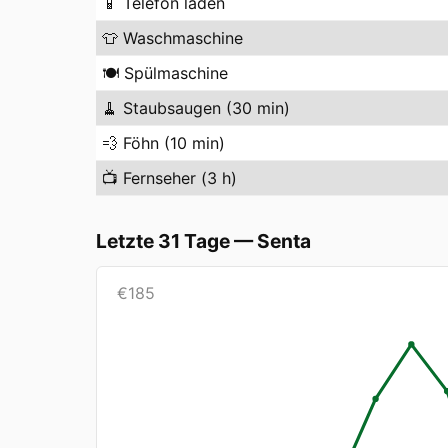
📱
Telefon laden
👕
Waschmaschine
🍽️
Spülmaschine
🧹
Staubsaugen (30 min)
💨
Föhn (10 min)
📺
Fernseher (3 h)
Letzte 31 Tage
—
Senta
€
185