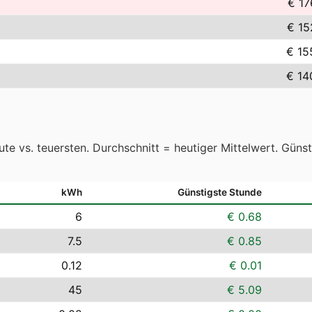
€ 17
€ 15
€ 15
€ 14
te vs. teuersten. Durchschnitt = heutiger Mittelwert. Güns
kWh
Günstigste Stunde
6
€ 0.68
7.5
€ 0.85
0.12
€ 0.01
45
€ 5.09