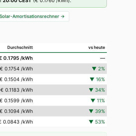
m
20
:00
CEST
(
€ 0.1760
/kWh).
Solar-Amortisationsrechner
→
Durchschnitt
vs heute
€ 0.1795
/kWh
—
€ 0.1754
/kWh
▼
2
%
€ 0.1504
/kWh
▼
16
%
€ 0.1183
/kWh
▼
34
%
€ 0.1599
/kWh
▼
11
%
€ 0.1094
/kWh
▼
39
%
€ 0.0843
/kWh
▼
53
%