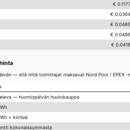
€ 0.117
€ 0.036
€ 0.048
€ 0.049
€ 0.041
hinta
vän — sitä mitä toimittajat maksavat Nord Pool / EPEX -mar
i
televa — huomispäivän huutokauppa
kWh
kWh + kiinteä
entti kokonaissummasta