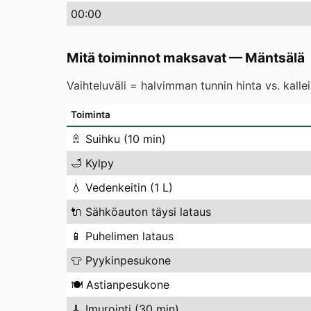
00
:00
Mitä toiminnot maksavat
—
Mäntsälä
Vaihteluväli = halvimman tunnin hinta vs. kall
Toiminta
🚿
Suihku (10 min)
🛁
Kylpy
💧
Vedenkeitin (1 L)
🔌
Sähköauton täysi lataus
📱
Puhelimen lataus
👕
Pyykinpesukone
🍽️
Astianpesukone
🧹
Imurointi (30 min)