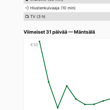
💨
Hiustenkuivaaja (10 min)
📺
TV (3 h)
Viimeiset 31 päivää
—
Mäntsälä
€
30