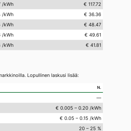
7
/kWh
€ 117.72
4
/kWh
€ 36.36
5
/kWh
€ 48.47
6
/kWh
€ 49.61
8
/kWh
€ 41.81
kkinoilla. Lopullinen laskusi lisää:
N.
—
€ 0.005 – 0.20 /kWh
€ 0.05 – 0.15 /kWh
20 – 25 %