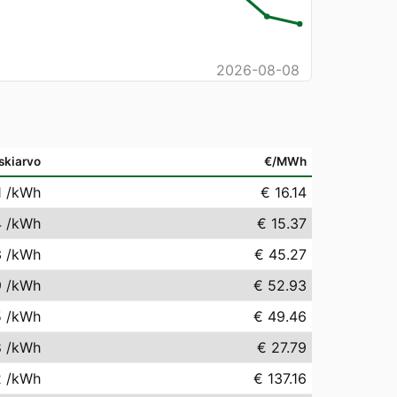
2026-08-08
skiarvo
€/MWh
1
/kWh
€ 16.14
4
/kWh
€ 15.37
3
/kWh
€ 45.27
9
/kWh
€ 52.93
5
/kWh
€ 49.46
8
/kWh
€ 27.79
2
/kWh
€ 137.16