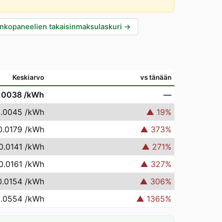
nkopaneelien takaisinmaksulaskuri
→
Keskiarvo
vs tänään
.0038
/kWh
—
0.0045
/kWh
▲
19
%
0.0179
/kWh
▲
373
%
0.0141
/kWh
▲
271
%
0.0161
/kWh
▲
327
%
0.0154
/kWh
▲
306
%
0.0554
/kWh
▲
1365
%