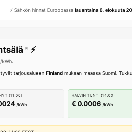
⚡️ Sähkön hinnat Euroopassa
lauantaina 8. elokuuta 2
tsälä
⚡️
FI
 /kWh.
tyvät tarjousalueen
Finland
mukaan maassa Suomi. Tukkuk
NYT (11:00)
HALVIN TUNTI (14:00)
.0024
€ 0.0006
/kWh
/kWh