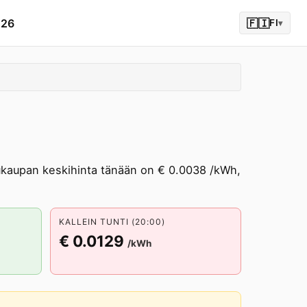
026
🇫🇮
FI
▾
aupan keskihinta tänään on € 0.0038 /kWh,
KALLEIN TUNTI (20:00)
€ 0.0129
/kWh