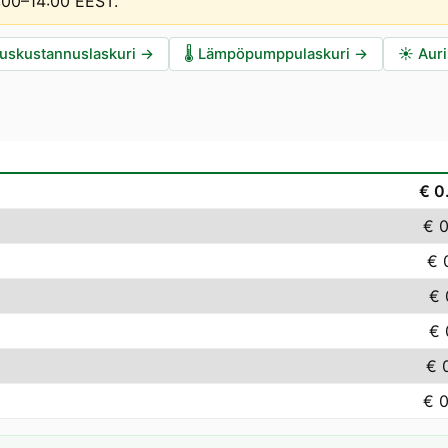
3:00–14:00 EEST
.
auskustannuslaskuri
→
🌡️
Lämpöpumppulaskuri
→
☀️
Auri
€ 0
€ 
€ 
€ 
€ 
€ 
€ 