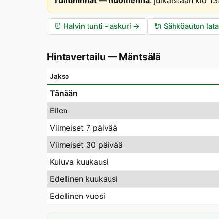
Tuntihinnat — huomenna
:
julkaistaan klo 1
⏰
Halvin tunti -laskuri
→
🔌
Sähköauton lat
Hintavertailu
—
Mäntsälä
Jakso
Tänään
Eilen
Viimeiset 7 päivää
Viimeiset 30 päivää
Kuluva kuukausi
Edellinen kuukausi
Edellinen vuosi