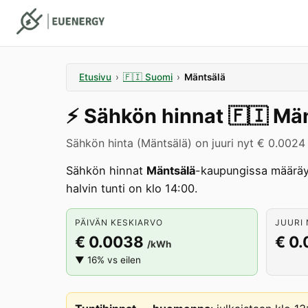
Etusivu
›
🇫🇮
Suomi
›
Mäntsälä
⚡️
Sähkön hinnat
🇫🇮
Män
Sähkön hinta (Mäntsälä) on juuri nyt € 0.0024
Sähkön hinnat
Mäntsälä
-kaupungissa määräy
halvin tunti on klo 14:00.
PÄIVÄN KESKIARVO
JUURI 
€ 0.0038
€ 0
/kWh
▼ 16% vs eilen