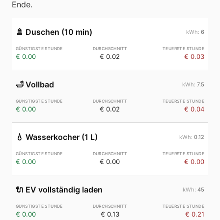
Ende.
🚿
Duschen (10 min)
6
€ 0.00
€ 0.02
€ 0.03
🛁
Vollbad
7.5
€ 0.00
€ 0.02
€ 0.04
💧
Wasserkocher (1 L)
0.12
€ 0.00
€ 0.00
€ 0.00
🔌
EV vollständig laden
45
€ 0.00
€ 0.13
€ 0.21