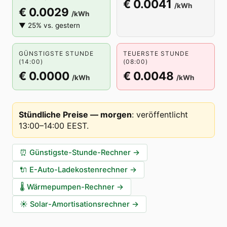
€ 0.0041
/kWh
€ 0.0029
/kWh
▼ 25% vs. gestern
GÜNSTIGSTE STUNDE
TEUERSTE STUNDE
(14:00)
(08:00)
€ 0.0000
€ 0.0048
/kWh
/kWh
Stündliche Preise — morgen
:
veröffentlicht
13:00–14:00 EEST
.
⏰
Günstigste-Stunde-Rechner
→
🔌
E-Auto-Ladekostenrechner
→
🌡️
Wärmepumpen-Rechner
→
☀️
Solar-Amortisationsrechner
→