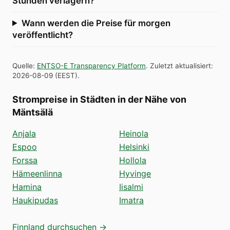
Stunden verlagern?
Wann werden die Preise für morgen
veröffentlicht?
Quelle
:
ENTSO-E Transparency Platform
.
Zuletzt aktualisiert
:
2026-08-09
(
EEST
).
Strompreise in Städten in der Nähe von
Mäntsälä
Anjala
Heinola
Espoo
Helsinki
Forssa
Hollola
Hämeenlinna
Hyvinge
Hamina
Iisalmi
Haukipudas
Imatra
Finnland durchsuchen →