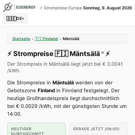
⚡️ Strompreise Europa
Sonntag, 9. August 2026
🇩🇪
DE
▾
Startseite
›
🇫🇮
Finnland
›
Mäntsälä
⚡️
Strompreise
🇫🇮
Mäntsälä
⚡️
FI
Der Strompreis in Mäntsälä liegt jetzt bei € 0.0041
/kWh.
Die Strompreise in
Mäntsälä
werden von der
Gebotszone
Finland
in Finnland festgelegt. Der
heutige Großhandelspreis liegt durchschnittlich
bei € 0.0029 /kWh, mit der günstigsten Stunde um
14:00.
HEUTIGER
GERADE JETZT (06:00)
DURCHSCHNITT