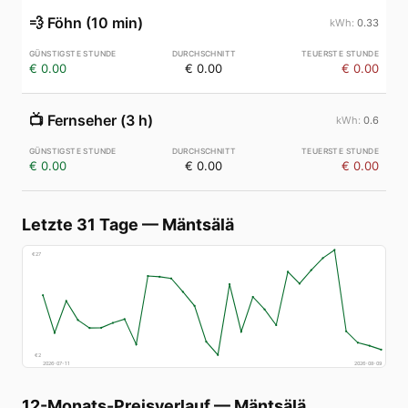
💨
Föhn (10 min)
0.33
€ 0.00
€ 0.00
€ 0.00
📺
Fernseher (3 h)
0.6
€ 0.00
€ 0.00
€ 0.00
Letzte 31 Tage
—
Mäntsälä
€
27
€
2
2026-07-11
2026-08-09
12-Monats-Preisverlauf
—
Mäntsälä