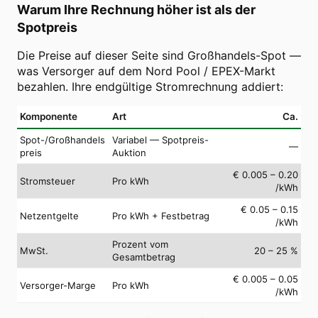
Warum Ihre Rechnung höher ist als der
Spotpreis
Die Preise auf dieser Seite sind Großhandels-Spot —
was Versorger auf dem Nord Pool / EPEX-Markt
bezahlen. Ihre endgültige Stromrechnung addiert:
Komponente
Art
Ca.
Spot-/Großhandels
Variabel — Spotpreis-
—
preis
Auktion
€ 0.005 – 0.20
Stromsteuer
Pro kWh
/kWh
€ 0.05 – 0.15
Netzentgelte
Pro kWh + Festbetrag
/kWh
Prozent vom
MwSt.
20 – 25 %
Gesamtbetrag
€ 0.005 – 0.05
Versorger-Marge
Pro kWh
/kWh