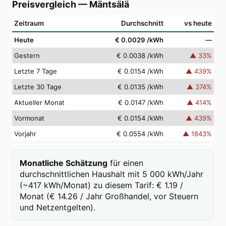
Preisvergleich
—
Mäntsälä
Zeitraum
Durchschnitt
vs heute
Heute
€ 0.0029
/kWh
—
Gestern
€ 0.0038
/kWh
▲
33
%
Letzte 7 Tage
€ 0.0154
/kWh
▲
439
%
Letzte 30 Tage
€ 0.0135
/kWh
▲
374
%
Aktueller Monat
€ 0.0147
/kWh
▲
414
%
Vormonat
€ 0.0154
/kWh
▲
439
%
Vorjahr
€ 0.0554
/kWh
▲
1843
%
Monatliche Schätzung
für einen
durchschnittlichen Haushalt mit 5 000 kWh/Jahr
(~417 kWh/Monat) zu diesem Tarif: € 1.19 /
Monat (€ 14.26 / Jahr Großhandel, vor Steuern
und Netzentgelten).