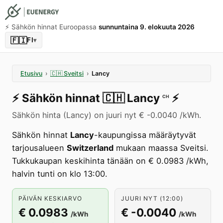
⚡️ Sähkön hinnat Euroopassa
sunnuntaina 9. elokuuta 2026
🇫🇮
FI
▾
Etusivu
›
🇨🇭
Sveitsi
›
Lancy
⚡️
Sähkön hinnat
🇨🇭
Lancy
⚡️
CH
Sähkön hinta (Lancy) on juuri nyt € -0.0040 /kWh.
Sähkön hinnat
Lancy
-kaupungissa määräytyvät
tarjousalueen
Switzerland
mukaan maassa Sveitsi.
Tukkukaupan keskihinta tänään on € 0.0983 /kWh,
halvin tunti on klo 13:00.
PÄIVÄN KESKIARVO
JUURI NYT (12:00)
€ 0.0983
€ -0.0040
/kWh
/kWh