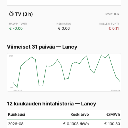
📺
TV (3 h)
0.6
€ -0.00
€ 0.06
€ 0.11
Viimeiset 31 päivää
—
Lancy
€
157
€
84
2026-07-11
2026-08-09
12 kuukauden hintahistoria
—
Lancy
Kuukausi
Keskiarvo
€/MWh
2026-08
€ 0.1308
/kWh
€ 130.80