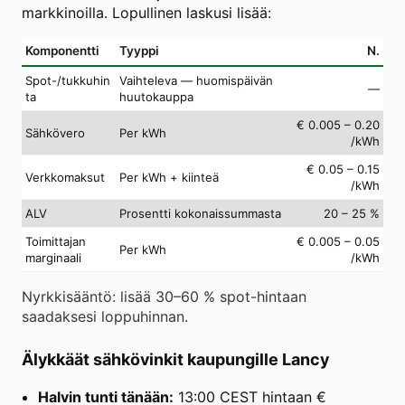
markkinoilla. Lopullinen laskusi lisää:
Komponentti
Tyyppi
N.
Spot-/tukkuhin
Vaihteleva — huomispäivän
—
ta
huutokauppa
€ 0.005 – 0.20
Sähkövero
Per kWh
/kWh
€ 0.05 – 0.15
Verkkomaksut
Per kWh + kiinteä
/kWh
ALV
Prosentti kokonaissummasta
20 – 25 %
Toimittajan
€ 0.005 – 0.05
Per kWh
marginaali
/kWh
Nyrkkisääntö: lisää 30–60 % spot-hintaan
saadaksesi loppuhinnan.
Älykkäät sähkövinkit kaupungille Lancy
Halvin tunti tänään:
13:00 CEST hintaan €