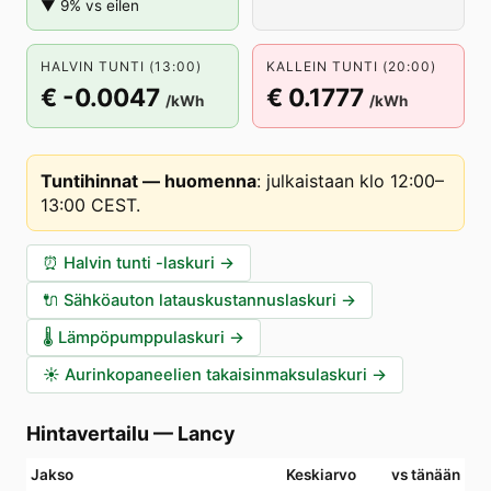
▼ 9% vs eilen
HALVIN TUNTI (13:00)
KALLEIN TUNTI (20:00)
€ -0.0047
€ 0.1777
/kWh
/kWh
Tuntihinnat — huomenna
:
julkaistaan klo 12:00–
13:00 CEST
.
⏰
Halvin tunti -laskuri
→
🔌
Sähköauton latauskustannuslaskuri
→
🌡️
Lämpöpumppulaskuri
→
☀️
Aurinkopaneelien takaisinmaksulaskuri
→
Hintavertailu
—
Lancy
Jakso
Keskiarvo
vs tänään