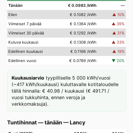
Tänään
€ 0.0983
/kWh
—
Eilen
€ 0.1082
/kWh
▲
10
%
Viimeiset 7 päivää
€ 0.1364
/kWh
▲
39
%
Viimeiset 30 päivää
€ 0.1292
/kWh
▲
31
%
Kuluva kuukausi
€ 0.1308
/kWh
▲
33
%
Edellinen kuukausi
€ 0.1166
/kWh
▲
19
%
Edellinen vuosi
€ 0.0789
/kWh
▼
20
%
Kuukausiarvio
tyypilliselle 5 000 kWh/vuosi
(~417 kWh/kuukausi) kuluttavalle kotitaloudelle
tällä hinnalla: € 40.98 / kuukausi (€ 491.71 /
vuosi tukkuhinta, ennen veroja ja
verkkomaksuja).
Tuntihinnat — tänään
—
Lancy