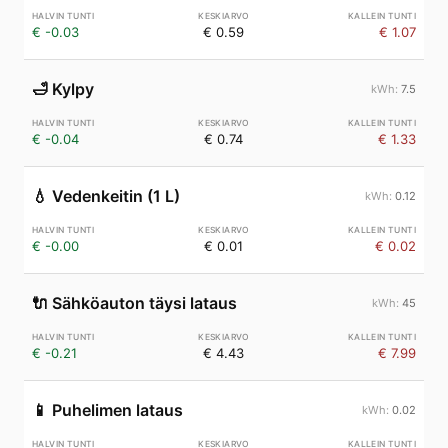
€ -0.03
€ 0.59
€ 1.07
🛁
Kylpy
7.5
€ -0.04
€ 0.74
€ 1.33
💧
Vedenkeitin (1 L)
0.12
€ -0.00
€ 0.01
€ 0.02
🔌
Sähköauton täysi lataus
45
€ -0.21
€ 4.43
€ 7.99
📱
Puhelimen lataus
0.02