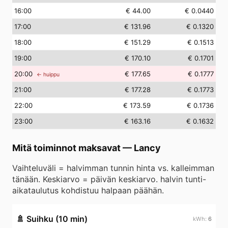
16
:00
€ 44.00
€ 0.0440
17
:00
€ 131.96
€ 0.1320
18
:00
€ 151.29
€ 0.1513
19
:00
€ 170.10
€ 0.1701
20
:00
€ 177.65
€ 0.1777
← huippu
21
:00
€ 177.28
€ 0.1773
22
:00
€ 173.59
€ 0.1736
23
:00
€ 163.16
€ 0.1632
Mitä toiminnot maksavat
—
Lancy
Vaihteluväli = halvimman tunnin hinta vs. kalleimman
tänään. Keskiarvo = päivän keskiarvo. halvin tunti-
aikataulutus kohdistuu halpaan päähän.
🚿
Suihku (10 min)
6