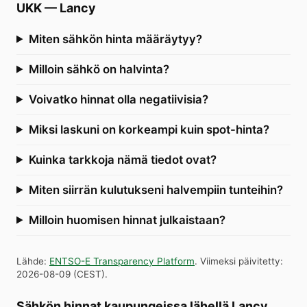
UKK
—
Lancy
Miten sähkön hinta määräytyy?
Milloin sähkö on halvinta?
Voivatko hinnat olla negatiivisia?
Miksi laskuni on korkeampi kuin spot-hinta?
Kuinka tarkkoja nämä tiedot ovat?
Miten siirrän kulutukseni halvempiin tunteihin?
Milloin huomisen hinnat julkaistaan?
Lähde
:
ENTSO-E Transparency Platform
.
Viimeksi päivitetty
:
2026-08-09
(
CEST
).
Sähkön hinnat kaupungeissa lähellä Lancy