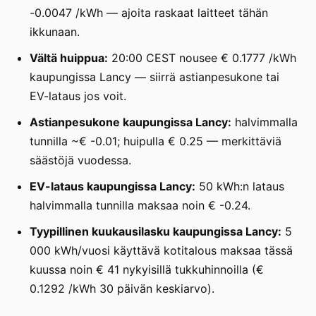
-0.0047 /kWh — ajoita raskaat laitteet tähän
ikkunaan.
Vältä huippua:
20:00 CEST nousee € 0.1777 /kWh
kaupungissa Lancy — siirrä astianpesukone tai
EV-lataus jos voit.
Astianpesukone kaupungissa Lancy:
halvimmalla
tunnilla ~€ -0.01; huipulla € 0.25 — merkittäviä
säästöjä vuodessa.
EV-lataus kaupungissa Lancy:
50 kWh:n lataus
halvimmalla tunnilla maksaa noin € -0.24.
Tyypillinen kuukausilasku kaupungissa Lancy:
5
000 kWh/vuosi käyttävä kotitalous maksaa tässä
kuussa noin € 41 nykyisillä tukkuhinnoilla (€
0.1292 /kWh 30 päivän keskiarvo).