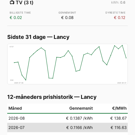
📺
TV (3 t)
0.6
€ 0.02
€ 0.08
€ 0.12
Sidste 31 dage
—
Lancy
€
157
€
84
2026-07-09
2026-08-07
12-måneders prishistorik
—
Lancy
Måned
Gennemsnit
€/MWh
2026-08
€ 0.1387
/kWh
€ 138.67
2026-07
€ 0.1166
/kWh
€ 116.63