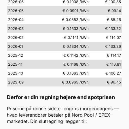
2026-06
€ 0.1008
/kWh
€ 100.85
2026-05
€ 0.0991
/kWh
€ 99.14
2026-04
€ 0.0853
/kWh
€ 85.26
2026-03
€ 0.1333
/kWh
€ 133.32
2026-02
€ 0.1141
/kWh
€ 114.07
2026-01
€ 0.1334
/kWh
€ 133.36
2025-12
€ 0.1142
/kWh
€ 114.17
2025-11
€ 0.1168
/kWh
€ 116.81
2025-10
€ 0.1063
/kWh
€ 106.27
2025-09
€ 0.0965
/kWh
€ 96.45
Derfor er din regning højere end spotprisen
Priserne på denne side er engros morgendagens —
hvad leverandører betaler på Nord Pool / EPEX-
markedet. Din slutregning lægger til: