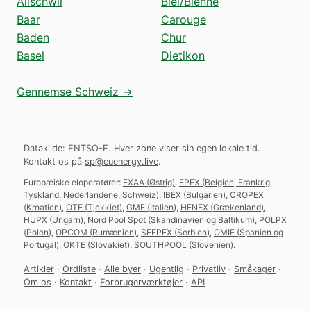
Allschwil
Biel/Bienne
Baar
Carouge
Baden
Chur
Basel
Dietikon
Gennemse Schweiz →
Datakilde: ENTSO-E. Hver zone viser sin egen lokale tid.
Kontakt os på
sp@euenergy.live
.
Europæiske eloperatører:
EXAA
(
Østrig
)
,
EPEX
(
Belgien, Frankrig,
Tyskland, Nederlandene, Schweiz
)
,
IBEX
(
Bulgarien
)
,
CROPEX
(
Kroatien
)
,
OTE
(
Tjekkiet
)
,
GME
(
Italien
)
,
HENEX
(
Grækenland
)
,
HUPX
(
Ungarn
)
,
Nord Pool Spot
(
Skandinavien og Baltikum
)
,
POLPX
(
Polen
)
,
OPCOM
(
Rumænien
)
,
SEEPEX
(
Serbien
)
,
OMIE
(
Spanien og
Portugal
)
,
OKTE
(
Slovakiet
)
,
SOUTHPOOL
(
Slovenien
)
.
Artikler
·
Ordliste
·
Alle byer
·
Ugentlig
·
Privatliv
·
Småkager
·
Om os
·
Kontakt
·
Forbrugerværktøjer
·
API