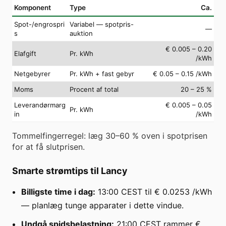
Komponent
Type
Ca.
Spot-/engrospri
Variabel — spotpris-
—
s
auktion
€ 0.005 – 0.20
Elafgift
Pr. kWh
/kWh
Netgebyrer
Pr. kWh + fast gebyr
€ 0.05 – 0.15 /kWh
Moms
Procent af total
20 – 25 %
Leverandørmarg
€ 0.005 – 0.05
Pr. kWh
in
/kWh
Tommelfingerregel: læg 30–60 % oven i spotprisen
for at få slutprisen.
Smarte strømtips til Lancy
Billigste time i dag:
13:00 CEST til € 0.0253 /kWh
— planlæg tunge apparater i dette vindue.
Undgå spidsbelastning:
21:00 CEST rammer €