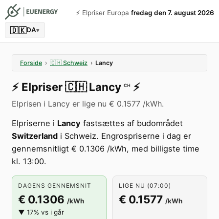
⚡️ Elpriser Europa
fredag den 7. august 2026
🇩🇰
DA
▾
Forside
›
🇨🇭
Schweiz
›
Lancy
⚡️
Elpriser
🇨🇭
Lancy
⚡️
CH
Elprisen i Lancy er lige nu € 0.1577 /kWh.
Elpriserne i
Lancy
fastsættes af budområdet
Switzerland
i Schweiz. Engrospriserne i dag er
gennemsnitligt € 0.1306 /kWh, med billigste time
kl. 13:00.
DAGENS GENNEMSNIT
LIGE NU (07:00)
€ 0.1306
€ 0.1577
/kWh
/kWh
▼ 17% vs i går