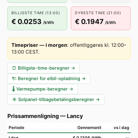
BILLIGSTE TIME (13:00)
DYRESTE TIME (21:00)
€ 0.0253
€ 0.1947
/kWh
/kWh
Timepriser — i morgen
:
offentliggøres kl. 12:00–
13:00 CEST
.
⏰
Billigste-time-beregner
→
🔌
Beregner for elbil-opladning
→
🌡️
Varmepumpe-beregner
→
☀️
Solpanel-tilbagebetalingsberegner
→
Prissammenligning
—
Lancy
Periode
Gennemsnit
vs i dag
I dag
€ 0.1306
/kWh
—