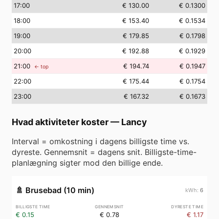
17
:00
€ 130.00
€ 0.1300
18
:00
€ 153.40
€ 0.1534
19
:00
€ 179.85
€ 0.1798
20
:00
€ 192.88
€ 0.1929
21
:00
€ 194.74
€ 0.1947
← top
22
:00
€ 175.44
€ 0.1754
23
:00
€ 167.32
€ 0.1673
Hvad aktiviteter koster
—
Lancy
Interval = omkostning i dagens billigste time vs.
dyreste. Gennemsnit = dagens snit. Billigste-time-
planlægning sigter mod den billige ende.
🚿
Brusebad (10 min)
6
€ 0.15
€ 0.78
€ 1.17