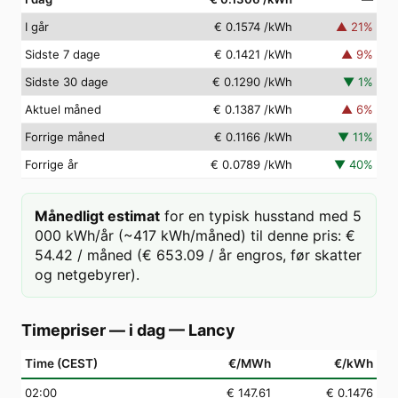
I går
€ 0.1574
/kWh
▲
21
%
Sidste 7 dage
€ 0.1421
/kWh
▲
9
%
Sidste 30 dage
€ 0.1290
/kWh
▼
1
%
Aktuel måned
€ 0.1387
/kWh
▲
6
%
Forrige måned
€ 0.1166
/kWh
▼
11
%
Forrige år
€ 0.0789
/kWh
▼
40
%
Månedligt estimat
for en typisk husstand med 5
000 kWh/år (~417 kWh/måned) til denne pris: €
54.42 / måned (€ 653.09 / år engros, før skatter
og netgebyrer).
Timepriser — i dag
—
Lancy
Time (CEST)
€/MWh
€/kWh
02
:00
€ 147.61
€ 0.1476