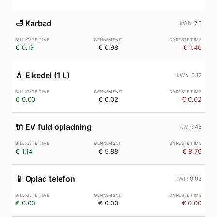
🛁
Karbad
7.5
€ 0.19
€ 0.98
€ 1.46
💧
Elkedel (1 L)
0.12
€ 0.00
€ 0.02
€ 0.02
🔌
EV fuld opladning
45
€ 1.14
€ 5.88
€ 8.76
📱
Oplad telefon
0.02
€ 0.00
€ 0.00
€ 0.00