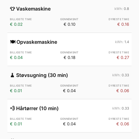
👕
Vaskemaskine
0.8
€ 0.02
€ 0.10
€ 0.16
🍽️
Opvaskemaskine
1.4
€ 0.04
€ 0.18
€ 0.27
🧹
Støvsugning (30 min)
0.33
€ 0.01
€ 0.04
€ 0.06
💨
Hårtørrer (10 min)
0.33
€ 0.01
€ 0.04
€ 0.06