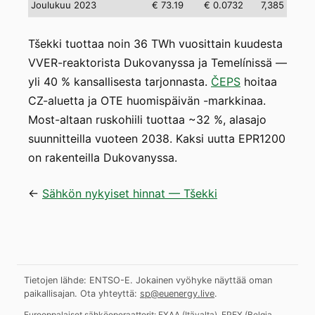
Joulukuu 2023
€ 73.19
€ 0.0732
7,385
Tšekki tuottaa noin 36 TWh vuosittain kuudesta
VVER-reaktorista Dukovanyssa ja Temelínissä —
yli 40 % kansallisesta tarjonnasta.
ČEPS
hoitaa
CZ-aluetta ja OTE huomispäivän -markkinaa.
Most-altaan ruskohiili tuottaa ~32 %, alasajo
suunnitteilla vuoteen 2038. Kaksi uutta EPR1200
on rakenteilla Dukovanyssa.
←
Sähkön nykyiset hinnat — Tšekki
Tietojen lähde: ENTSO-E. Jokainen vyöhyke näyttää oman
paikallisajan.
Ota yhteyttä:
sp@euenergy.live
.
Eurooppalaiset sähköoperaattorit:
EXAA
(
Itävalta
)
,
EPEX
(
Belgia,