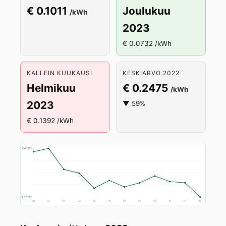
€ 0.1011
Joulukuu
/kWh
2023
€ 0.0732 /kWh
KALLEIN KUUKAUSI
KESKIARVO 2022
Helmikuu
€ 0.2475
/kWh
2023
▼ 59%
€ 0.1392 /kWh
€ 0.1392
€ 0.0732
01
02
03
04
05
06
07
08
09
10
11
12