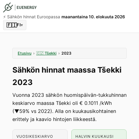
⚡️ Sähkön hinnat Euroopassa
maanantaina 10. elokuuta 2026
🇫🇮
FI
▾
Etusivu
›
🇨🇿
Tšekki
›
2023
Sähkön hinnat maassa Tšekki
2023
Vuonna 2023 sähkön huomispäivän-tukkuhinnan
keskiarvo maassa Tšekki oli € 0.1011 /kWh
(▼59% vs 2022). Alla on kuukausikohtainen
erittely ja kaavio hintojen liikkeestä.
VUOSIKESKIARVO
HALVIN KUUKAUSI