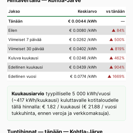
Hintavertailu
—
Kohtla-Järve
Jakso
Keskiarvo
vs tänään
Tänään
€ 0.0044
/kWh
—
Eilen
€ 0.0080
/kWh
▲
84
%
Viimeiset 7 päivää
€ 0.0262
/kWh
▲
500
%
Viimeiset 30 päivää
€ 0.0402
/kWh
▲
819
%
Kuluva kuukausi
€ 0.0246
/kWh
▲
462
%
Edellinen kuukausi
€ 0.0439
/kWh
▲
904
%
Edellinen vuosi
€ 0.0774
/kWh
▲
1669
%
Kuukausiarvio
tyypilliselle 5 000 kWh/vuosi
(~417 kWh/kuukausi) kuluttavalle kotitaloudelle
tällä hinnalla: € 1.82 / kuukausi (€ 21.88 / vuosi
tukkuhinta, ennen veroja ja verkkomaksuja).
Tuntihinnat — tänään
—
Kohtla-Järve