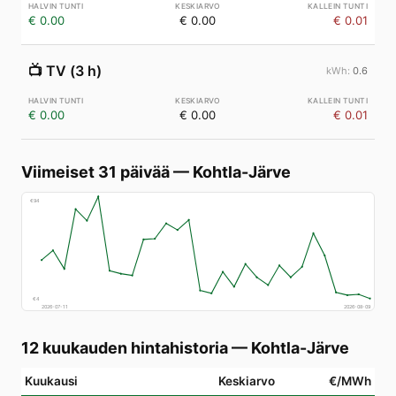
€ 0.00
€ 0.00
€ 0.01
📺
TV (3 h)
0.6
€ 0.00
€ 0.00
€ 0.01
Viimeiset 31 päivää
—
Kohtla-Järve
€
94
€
4
2026-07-11
2026-08-09
12 kuukauden hintahistoria
—
Kohtla-Järve
Kuukausi
Keskiarvo
€/MWh