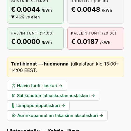
PÄIVÄN KESKIARVO
JUURI NYT (08:00)
€ 0.0044
€ 0.0048
/kWh
/kWh
▼ 46% vs eilen
HALVIN TUNTI (14:00)
KALLEIN TUNTI (20:00)
€ 0.0000
€ 0.0187
/kWh
/kWh
Tuntihinnat — huomenna
:
julkaistaan klo 13:00–
14:00 EEST
.
⏰
Halvin tunti -laskuri
→
🔌
Sähköauton latauskustannuslaskuri
→
🌡️
Lämpöpumppulaskuri
→
☀️
Aurinkopaneelien takaisinmaksulaskuri
→