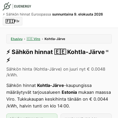
⚡️ Sähkön hinnat Euroopassa
sunnuntaina 9. elokuuta 2026
🇫🇮
FI
▾
Etusivu
›
🇪🇪
Viro
›
Kohtla-Järve
⚡️
Sähkön hinnat
🇪🇪
Kohtla-Järve
EE
⚡️
Sähkön hinta (Kohtla-Järve) on juuri nyt € 0.0048
/kWh.
Sähkön hinnat
Kohtla-Järve
-kaupungissa
määräytyvät tarjousalueen
Estonia
mukaan maassa
Viro. Tukkukaupan keskihinta tänään on € 0.0044
/kWh, halvin tunti on klo 14:00.