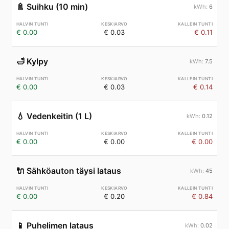
🚿
Suihku (10 min)
6
€ 0.00
€ 0.03
€ 0.11
🛁
Kylpy
7.5
€ 0.00
€ 0.03
€ 0.14
💧
Vedenkeitin (1 L)
0.12
€ 0.00
€ 0.00
€ 0.00
🔌
Sähköauton täysi lataus
45
€ 0.00
€ 0.20
€ 0.84
📱
Puhelimen lataus
0.02