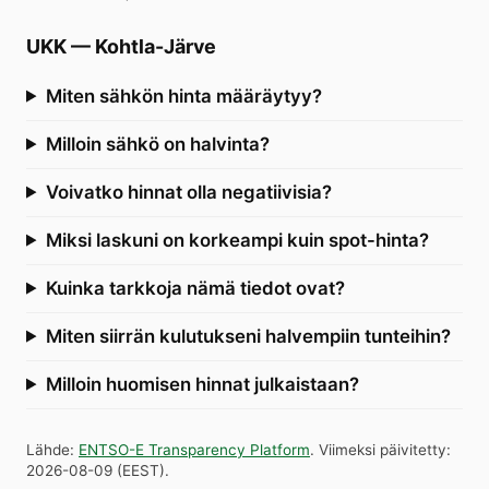
UKK
—
Kohtla-Järve
Miten sähkön hinta määräytyy?
Milloin sähkö on halvinta?
Voivatko hinnat olla negatiivisia?
Miksi laskuni on korkeampi kuin spot-hinta?
Kuinka tarkkoja nämä tiedot ovat?
Miten siirrän kulutukseni halvempiin tunteihin?
Milloin huomisen hinnat julkaistaan?
Lähde
:
ENTSO-E Transparency Platform
.
Viimeksi päivitetty
:
2026-08-09
(
EEST
).