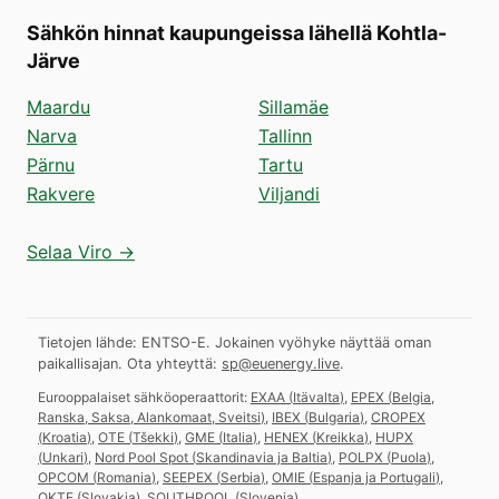
Sähkön hinnat kaupungeissa lähellä Kohtla-
Järve
Maardu
Sillamäe
Narva
Tallinn
Pärnu
Tartu
Rakvere
Viljandi
Selaa Viro →
Tietojen lähde: ENTSO-E. Jokainen vyöhyke näyttää oman
paikallisajan.
Ota yhteyttä:
sp@euenergy.live
.
Eurooppalaiset sähköoperaattorit:
EXAA
(
Itävalta
)
,
EPEX
(
Belgia,
Ranska, Saksa, Alankomaat, Sveitsi
)
,
IBEX
(
Bulgaria
)
,
CROPEX
(
Kroatia
)
,
OTE
(
Tšekki
)
,
GME
(
Italia
)
,
HENEX
(
Kreikka
)
,
HUPX
(
Unkari
)
,
Nord Pool Spot
(
Skandinavia ja Baltia
)
,
POLPX
(
Puola
)
,
OPCOM
(
Romania
)
,
SEEPEX
(
Serbia
)
,
OMIE
(
Espanja ja Portugali
)
,
OKTE
(
Slovakia
)
,
SOUTHPOOL
(
Slovenia
)
.