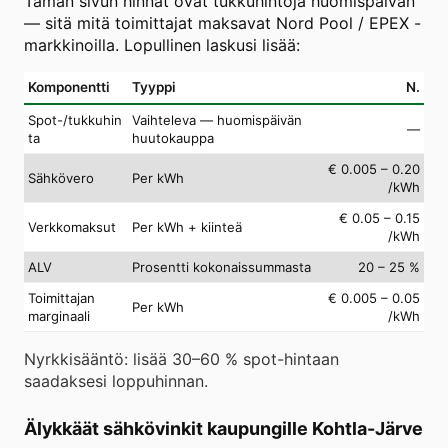
Tämän sivun hinnat ovat tukkuhintoja huomispäivän
— sitä mitä toimittajat maksavat Nord Pool / EPEX -
markkinoilla. Lopullinen laskusi lisää:
Komponentti
Tyyppi
N.
Spot-/tukkuhin
Vaihteleva — huomispäivän
—
ta
huutokauppa
€ 0.005 – 0.20
Sähkövero
Per kWh
/kWh
€ 0.05 – 0.15
Verkkomaksut
Per kWh + kiinteä
/kWh
ALV
Prosentti kokonaissummasta
20 – 25 %
Toimittajan
€ 0.005 – 0.05
Per kWh
marginaali
/kWh
Nyrkkisääntö: lisää 30–60 % spot-hintaan
saadaksesi loppuhinnan.
Älykkäät sähkövinkit kaupungille Kohtla-Järve