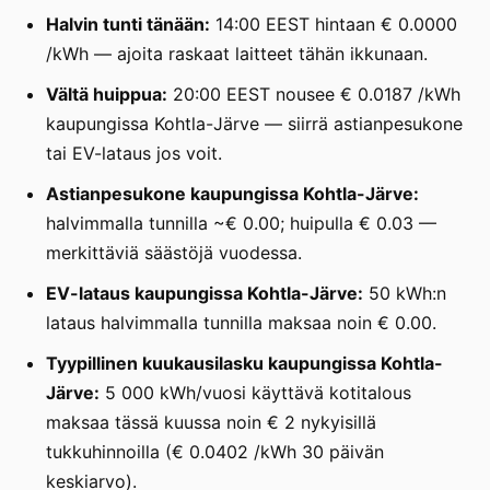
Halvin tunti tänään:
14:00 EEST hintaan € 0.0000
/kWh — ajoita raskaat laitteet tähän ikkunaan.
Vältä huippua:
20:00 EEST nousee € 0.0187 /kWh
kaupungissa Kohtla-Järve — siirrä astianpesukone
tai EV-lataus jos voit.
Astianpesukone kaupungissa Kohtla-Järve:
halvimmalla tunnilla ~€ 0.00; huipulla € 0.03 —
merkittäviä säästöjä vuodessa.
EV-lataus kaupungissa Kohtla-Järve:
50 kWh:n
lataus halvimmalla tunnilla maksaa noin € 0.00.
Tyypillinen kuukausilasku kaupungissa Kohtla-
Järve:
5 000 kWh/vuosi käyttävä kotitalous
maksaa tässä kuussa noin € 2 nykyisillä
tukkuhinnoilla (€ 0.0402 /kWh 30 päivän
keskiarvo).