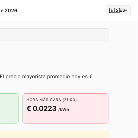
de 2026
🇪🇸
ES
▾
El precio mayorista promedio hoy es €
HORA MÁS CARA (21:00)
€ 0.0223
/kWh