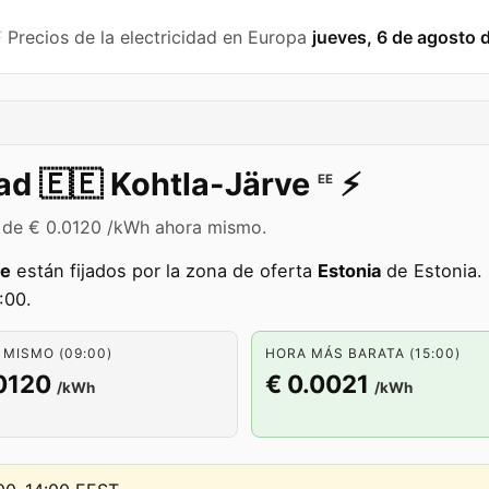
️ Precios de la electricidad en Europa
jueves, 6 de agosto 
dad
🇪🇪
Kohtla-Järve
⚡️
EE
es de € 0.0120 /kWh ahora mismo.
ve
están fijados por la zona de oferta
Estonia
de Estonia. 
:00.
MISMO (09:00)
HORA MÁS BARATA (15:00)
0120
€ 0.0021
/kWh
/kWh