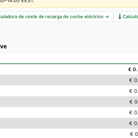
:00–14:00 EEST
.
culadora de coste de recarga de coche eléctrico
→
🌡️
Calcul
rve
€ 0
€ 0
€ 0
€ 0
€ 0
€ 0
€ 0