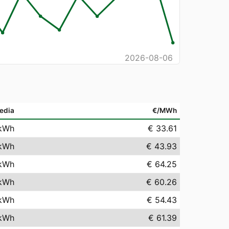
2026-08-06
edia
€/MWh
kWh
€ 33.61
kWh
€ 43.93
kWh
€ 64.25
kWh
€ 60.26
kWh
€ 54.43
kWh
€ 61.39