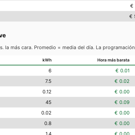
€ 
€ 
ve
s. la más cara. Promedio = media del día. La programación
kWh
Hora más barata
6
€ 0.01
7.5
€ 0.02
0.12
€ 0.00
45
€ 0.09
0.02
€ 0.00
0.8
€ 0.00
1.4
€ 0.00