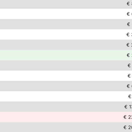
€ 
€ 
€ 
€ 
€ 
€ 
€
€
€ 
€
€ 1
€ 2
€ 2