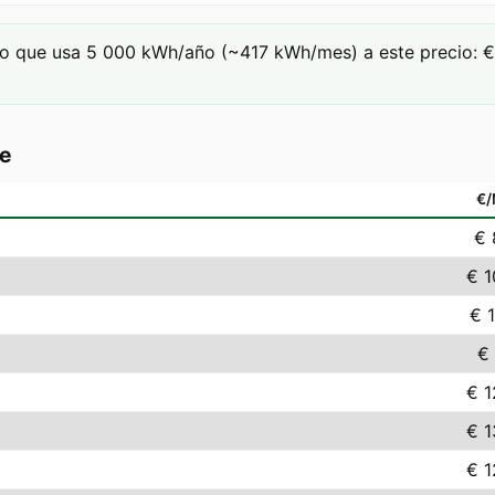
o que usa 5 000 kWh/año (~417 kWh/mes) a este precio: € 
e
€
€ 
€ 1
€ 
€ 
€ 1
€ 1
€ 1