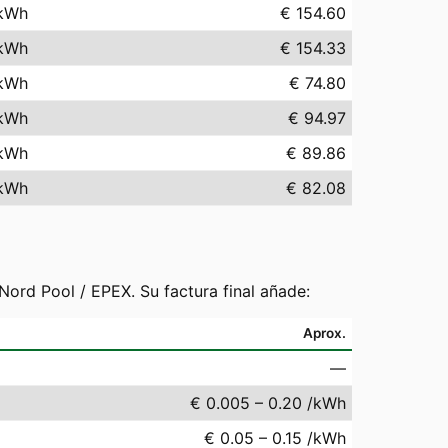
kWh
€ 154.60
kWh
€ 154.33
kWh
€ 74.80
kWh
€ 94.97
kWh
€ 89.86
kWh
€ 82.08
ord Pool / EPEX. Su factura final añade:
Aprox.
—
€ 0.005 – 0.20 /kWh
€ 0.05 – 0.15 /kWh