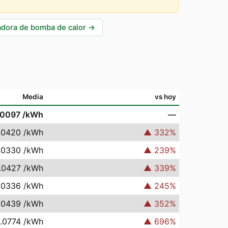
adora de bomba de calor
→
Media
vs hoy
.0097
/kWh
—
.0420
/kWh
▲
332
%
.0330
/kWh
▲
239
%
.0427
/kWh
▲
339
%
.0336
/kWh
▲
245
%
.0439
/kWh
▲
352
%
.0774
/kWh
▲
696
%