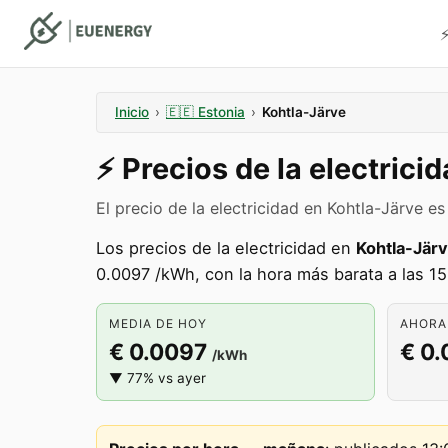
⚡
Inicio
›
🇪🇪
Estonia
›
Kohtla-Järve
⚡️
Precios de la electrici
El precio de la electricidad en Kohtla-Järve 
Los precios de la electricidad en
Kohtla-Jär
0.0097 /kWh, con la hora más barata a las 15
MEDIA DE HOY
AHORA 
€ 0.0097
€ 0.
/kWh
▼ 77% vs ayer