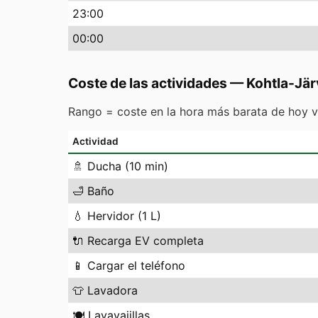
23
:00
00
:00
Coste de las actividades
—
Kohtla-Jär
Rango = coste en la hora más barata de hoy v
Actividad
🚿
Ducha (10 min)
🛁
Baño
💧
Hervidor (1 L)
🔌
Recarga EV completa
📱
Cargar el teléfono
👕
Lavadora
🍽️
Lavavajillas