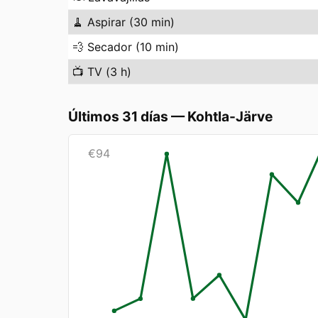
🧹
Aspirar (30 min)
💨
Secador (10 min)
📺
TV (3 h)
Últimos 31 días
—
Kohtla-Järve
€
94