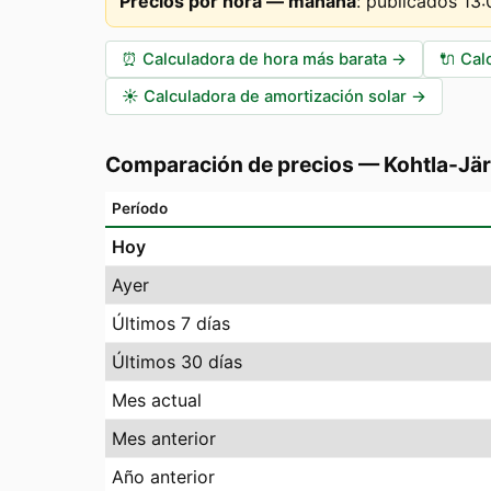
Precios por hora — mañana
:
publicados 13
⏰
Calculadora de hora más barata
→
🔌
Cal
☀️
Calculadora de amortización solar
→
Comparación de precios
—
Kohtla-Jä
Período
Hoy
Ayer
Últimos 7 días
Últimos 30 días
Mes actual
Mes anterior
Año anterior