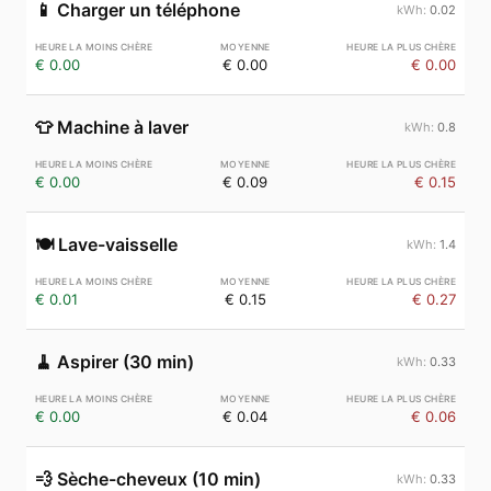
📱
Charger un téléphone
0.02
€ 0.00
€ 0.00
€ 0.00
👕
Machine à laver
0.8
€ 0.00
€ 0.09
€ 0.15
🍽️
Lave-vaisselle
1.4
€ 0.01
€ 0.15
€ 0.27
🧹
Aspirer (30 min)
0.33
€ 0.00
€ 0.04
€ 0.06
💨
Sèche-cheveux (10 min)
0.33