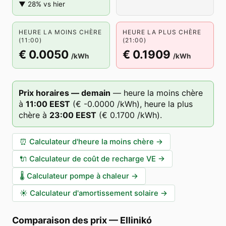
▼ 28% vs hier
HEURE LA MOINS CHÈRE
HEURE LA PLUS CHÈRE
(11:00)
(21:00)
€ 0.0050
€ 0.1909
/kWh
/kWh
Prix horaires — demain
—
heure la moins chère
à
11
:00
EEST
(
€ -0.0000
/kWh),
heure la plus
chère à
23
:00
EEST
(
€ 0.1700
/kWh).
⏰
Calculateur d'heure la moins chère
→
🔌
Calculateur de coût de recharge VE
→
🌡️
Calculateur pompe à chaleur
→
☀️
Calculateur d'amortissement solaire
→
Comparaison des prix
—
Ellinikó