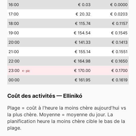
16
:00
€ 0.03
€ 0.0000
17
:00
€ 20.32
€ 0.0203
18
:00
€ 115.74
€ 0.1157
19
:00
€ 154.54
€ 0.1545
20
:00
€ 141.33
€ 0.1413
21
:00
€ 155.14
€ 0.1551
22
:00
€ 164.98
€ 0.1650
23
:00
€ 170.00
€ 0.1700
← pic
00
:00
€ 161.95
€ 0.1619
Coût des activités
—
Ellinikó
Plage = coût à l'heure la moins chère aujourd'hui vs
la plus chère. Moyenne = moyenne du jour. La
planification heure la moins chère cible le bas de la
plage.