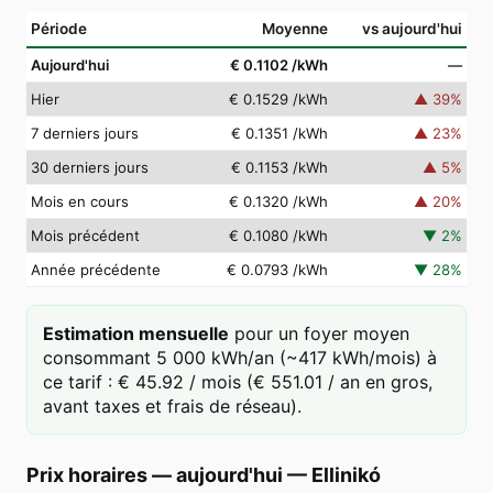
Période
Moyenne
vs aujourd'hui
Aujourd'hui
€ 0.1102
/kWh
—
Hier
€ 0.1529
/kWh
▲
39
%
7 derniers jours
€ 0.1351
/kWh
▲
23
%
30 derniers jours
€ 0.1153
/kWh
▲
5
%
Mois en cours
€ 0.1320
/kWh
▲
20
%
Mois précédent
€ 0.1080
/kWh
▼
2
%
Année précédente
€ 0.0793
/kWh
▼
28
%
Estimation mensuelle
pour un foyer moyen
consommant 5 000 kWh/an (~417 kWh/mois) à
ce tarif : € 45.92 / mois (€ 551.01 / an en gros,
avant taxes et frais de réseau).
Prix horaires — aujourd'hui
—
Ellinikó