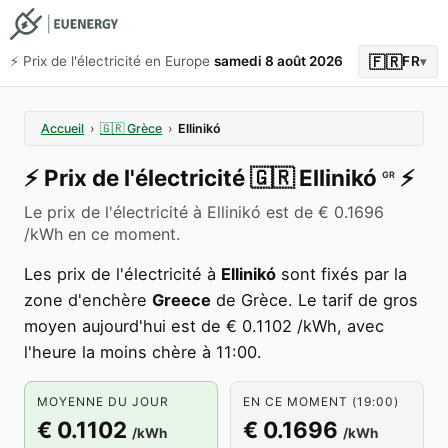
🇫🇷
⚡️ Prix de l'électricité en Europe
samedi 8 août 2026
FR
▾
Accueil
›
🇬🇷
Grèce
›
Ellinikó
⚡️
Prix de l'électricité
🇬🇷
Ellinikó
⚡️
GR
Le prix de l'électricité à Ellinikó est de € 0.1696
/kWh en ce moment.
Les prix de l'électricité à
Ellinikó
sont fixés par la
zone d'enchère
Greece
de Grèce. Le tarif de gros
moyen aujourd'hui est de € 0.1102 /kWh, avec
l'heure la moins chère à 11:00.
MOYENNE DU JOUR
EN CE MOMENT (19:00)
€ 0.1102
€ 0.1696
/kWh
/kWh