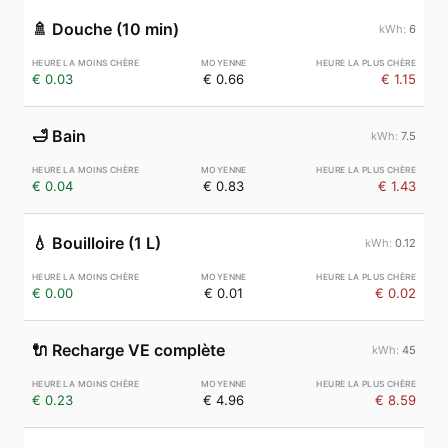
🚿
Douche (10 min)
6
€ 0.03
€ 0.66
€ 1.15
🛁
Bain
7.5
€ 0.04
€ 0.83
€ 1.43
💧
Bouilloire (1 L)
0.12
€ 0.00
€ 0.01
€ 0.02
🔌
Recharge VE complète
45
€ 0.23
€ 4.96
€ 8.59