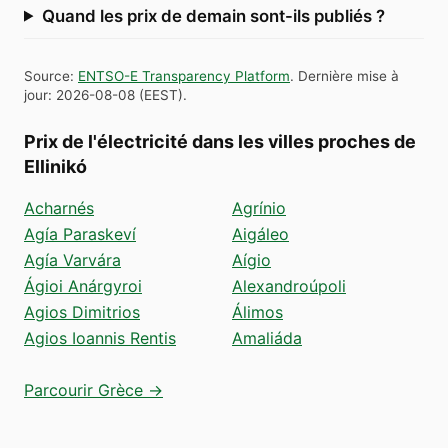
Quand les prix de demain sont-ils publiés ?
Source
:
ENTSO-E Transparency Platform
.
Dernière mise à
jour
:
2026-08-08
(
EEST
).
Prix de l'électricité dans les villes proches de
Ellinikó
Acharnés
Agrínio
Agía Paraskeví
Aigáleo
Agía Varvára
Aígio
Ágioi Anárgyroi
Alexandroúpoli
Agios Dimitrios
Álimos
Agios Ioannis Rentis
Amaliáda
Parcourir Grèce →