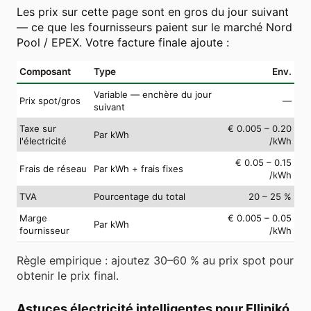
Les prix sur cette page sont en gros du jour suivant
— ce que les fournisseurs paient sur le marché Nord
Pool / EPEX. Votre facture finale ajoute :
Composant
Type
Env.
Variable — enchère du jour
Prix spot/gros
—
suivant
Taxe sur
€ 0.005 – 0.20
Par kWh
l'électricité
/kWh
€ 0.05 – 0.15
Frais de réseau
Par kWh + frais fixes
/kWh
TVA
Pourcentage du total
20 – 25 %
Marge
€ 0.005 – 0.05
Par kWh
fournisseur
/kWh
Règle empirique : ajoutez 30–60 % au prix spot pour
obtenir le prix final.
Astuces électricité intelligentes pour Ellinikó