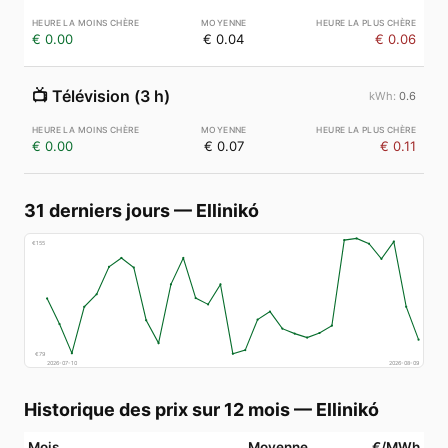
€ 0.00
€ 0.04
€ 0.06
📺
Télévision (3 h)
0.6
€ 0.00
€ 0.07
€ 0.11
31 derniers jours
—
Ellinikó
€
155
€
79
2026-07-10
2026-08-09
Historique des prix sur 12 mois
—
Ellinikó
Mois
Moyenne
€/MWh