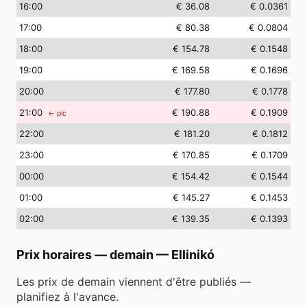
16
:00
€ 36.08
€ 0.0361
17
:00
€ 80.38
€ 0.0804
18
:00
€ 154.78
€ 0.1548
19
:00
€ 169.58
€ 0.1696
20
:00
€ 177.80
€ 0.1778
21
:00
€ 190.88
€ 0.1909
← pic
22
:00
€ 181.20
€ 0.1812
23
:00
€ 170.85
€ 0.1709
00
:00
€ 154.42
€ 0.1544
01
:00
€ 145.27
€ 0.1453
02
:00
€ 139.35
€ 0.1393
Prix horaires — demain
—
Ellinikó
Les prix de demain viennent d'être publiés —
planifiez à l'avance.