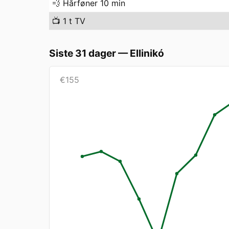
💨
Hårføner 10 min
📺
1 t TV
Siste 31 dager
—
Ellinikó
€
155