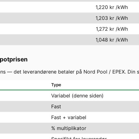
1,220 kr
/kWh
1,203 kr
/kWh
1,272 kr
/kWh
1,048 kr
/kWh
spotprisen
 — det leverandørene betaler på Nord Pool / EPEX. Din slu
Type
Variabel (denne siden)
Fast
Fast + variabel
% multiplikator