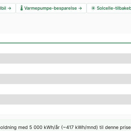
lbil
→
🌡️
Varmepumpe-besparelse
→
☀️
Solcelle-tilbake
holdning med 5 000 kWh/år (~417 kWh/mnd) til denne prisen