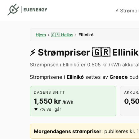
⚡️ Strømp
Hjem
›
🇬🇷
Hellas
›
Ellinikó
⚡️
Strømpriser
🇬🇷
Ellini
Strømprisen i Ellinikó er 0,505 kr /kWh akkura
Strømprisene i
Ellinikó
settes av
Greece
budo
DAGENS SNITT
AKKURA
1,550 kr
0,50
/kWh
▼ 7% vs i går
Morgendagens strømpriser
:
publiseres kl.