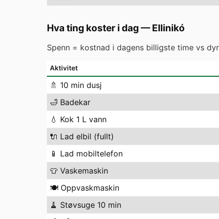
Hva ting koster i dag
—
Ellinikó
Spenn = kostnad i dagens billigste time vs dyre
Aktivitet
🚿
10 min dusj
🛁
Badekar
💧
Kok 1 L vann
🔌
Lad elbil (fullt)
📱
Lad mobiltelefon
👕
Vaskemaskin
🍽️
Oppvaskmaskin
🧹
Støvsuge 10 min