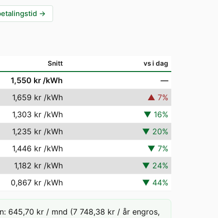
betalingstid
→
Snitt
vs i dag
1,550 kr
/kWh
—
1,659 kr
/kWh
▲
7
%
1,303 kr
/kWh
▼
16
%
1,235 kr
/kWh
▼
20
%
1,446 kr
/kWh
▼
7
%
1,182 kr
/kWh
▼
24
%
0,867 kr
/kWh
▼
44
%
: 645,70 kr / mnd (7 748,38 kr / år engros,