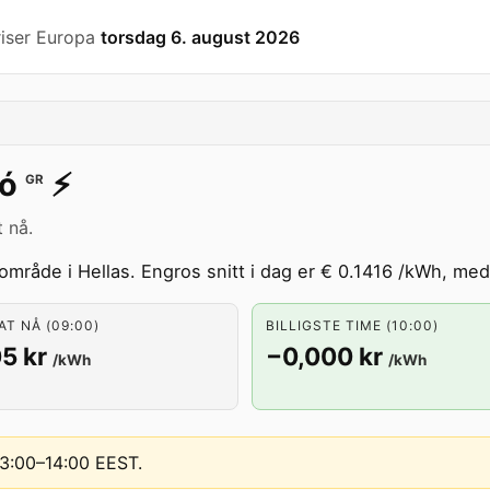
riser Europa
torsdag 6. august 2026
kó
⚡️
GR
t nå.
mråde i Hellas. Engros snitt i dag er € 0.1416 /kWh, med b
T NÅ (09:00)
BILLIGSTE TIME (10:00)
5 kr
−0,000 kr
/kWh
/kWh
 13:00–14:00 EEST
.