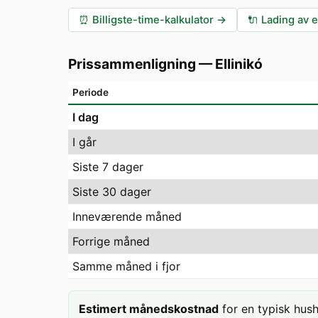
⏰
Billigste-time-kalkulator
→
🔌
Lading av e
Prissammenligning
—
Ellinikó
Periode
I dag
I går
Siste 7 dager
Siste 30 dager
Inneværende måned
Forrige måned
Samme måned i fjor
Estimert månedskostnad
for en typisk hus