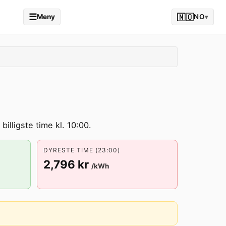
☰
🇳🇴
Meny
NO
▾
illigste time kl. 10:00.
DYRESTE TIME (23:00)
2,796 kr
/kWh