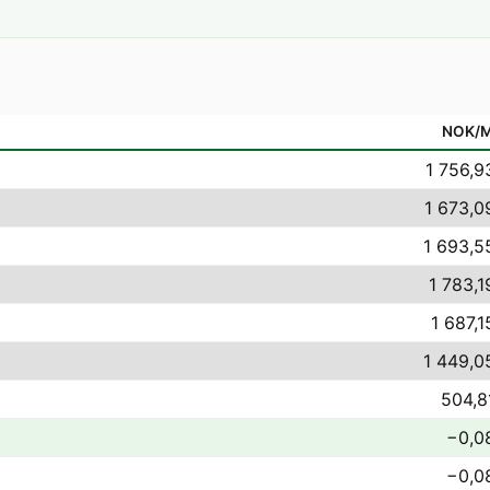
NOK/
1 756,9
1 673,0
1 693,5
1 783,1
1 687,1
1 449,0
504,8
−0,0
−0,0