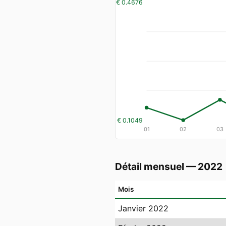
€ 0.4676
€ 0.1049
01
02
03
Détail mensuel — 2022
Mois
Janvier 2022