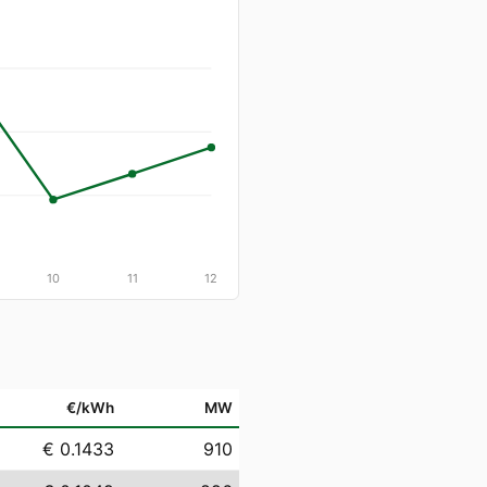
10
11
12
€/kWh
MW
€ 0.1433
910