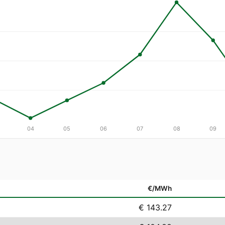
04
05
06
07
08
09
€/MWh
€ 143.27