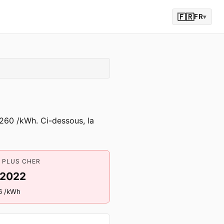
🇫🇷
FR
▾
.2260 /kWh. Ci-dessous, la
E PLUS CHER
 2022
6 /kWh