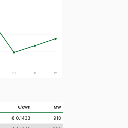
10
11
12
€/kWh
MW
€ 0.1433
910