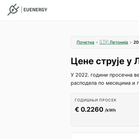
Почетна
›
🇱🇻
Летонија
›
20
Цене струје у 
У 2022. години просечна ве
расподела по месецима и 
ГОДИШЊИ ПРОСЕК
€ 0.2260
/kWh