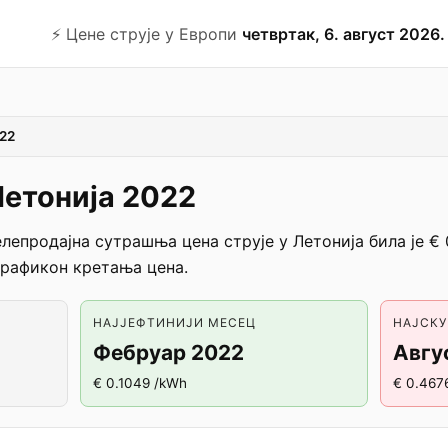
⚡️ Цене струје у Европи
четвртак, 6. август 2026.
22
Летонија 2022
лепродајна сутрашња цена струје у Летонија била је € 
графикон кретања цена.
НАЈЈЕФТИНИЈИ МЕСЕЦ
НАЈСК
Фебруар 2022
Авгу
€ 0.1049 /kWh
€ 0.467