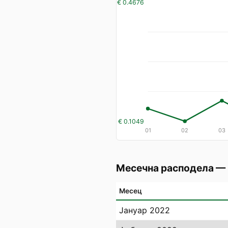
€ 0.4676
€ 0.1049
01
02
03
Месечна расподела —
Месец
Јануар 2022