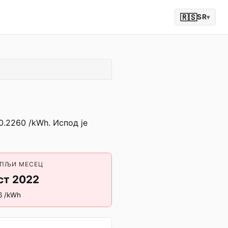
🇷🇸
SR
▾
0.2260 /kWh. Испод је
УПЉИ МЕСЕЦ
ст 2022
6 /kWh