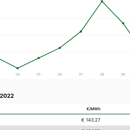
04
05
06
07
08
09
 2022
€/MWh
€ 143.27