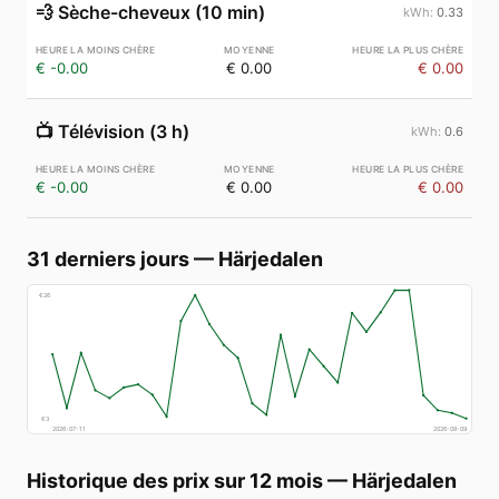
💨
Sèche-cheveux (10 min)
0.33
€ -0.00
€ 0.00
€ 0.00
📺
Télévision (3 h)
0.6
€ -0.00
€ 0.00
€ 0.00
31 derniers jours
—
Härjedalen
€
26
€
3
2026-07-11
2026-08-09
Historique des prix sur 12 mois
—
Härjedalen