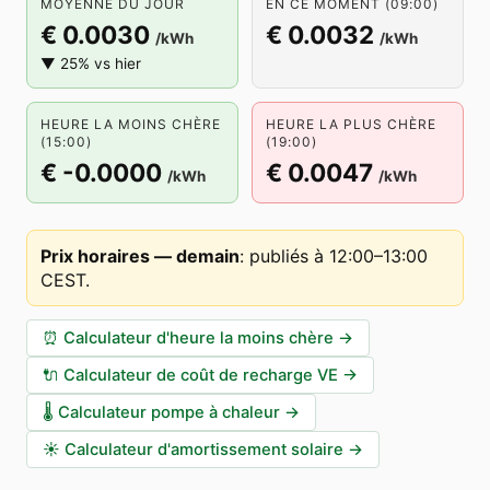
MOYENNE DU JOUR
EN CE MOMENT (09:00)
€ 0.0030
€ 0.0032
/kWh
/kWh
▼ 25% vs hier
HEURE LA MOINS CHÈRE
HEURE LA PLUS CHÈRE
(15:00)
(19:00)
€ -0.0000
€ 0.0047
/kWh
/kWh
Prix horaires — demain
:
publiés à 12:00–13:00
CEST
.
⏰
Calculateur d'heure la moins chère
→
🔌
Calculateur de coût de recharge VE
→
🌡️
Calculateur pompe à chaleur
→
☀️
Calculateur d'amortissement solaire
→