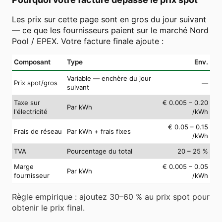
Les prix sur cette page sont en gros du jour suivant
— ce que les fournisseurs paient sur le marché Nord
Pool / EPEX. Votre facture finale ajoute :
Composant
Type
Env.
Variable — enchère du jour
Prix spot/gros
—
suivant
Taxe sur
€ 0.005 – 0.20
Par kWh
l'électricité
/kWh
€ 0.05 – 0.15
Frais de réseau
Par kWh + frais fixes
/kWh
TVA
Pourcentage du total
20 – 25 %
Marge
€ 0.005 – 0.05
Par kWh
fournisseur
/kWh
Règle empirique : ajoutez 30–60 % au prix spot pour
obtenir le prix final.