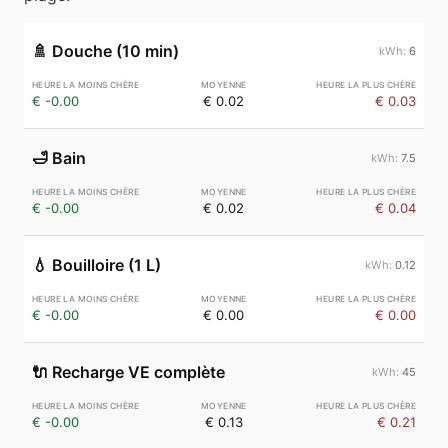
🚿
Douche (10 min)
6
€ -0.00
€ 0.02
€ 0.03
🛁
Bain
7.5
€ -0.00
€ 0.02
€ 0.04
💧
Bouilloire (1 L)
0.12
€ -0.00
€ 0.00
€ 0.00
🔌
Recharge VE complète
45
€ -0.00
€ 0.13
€ 0.21