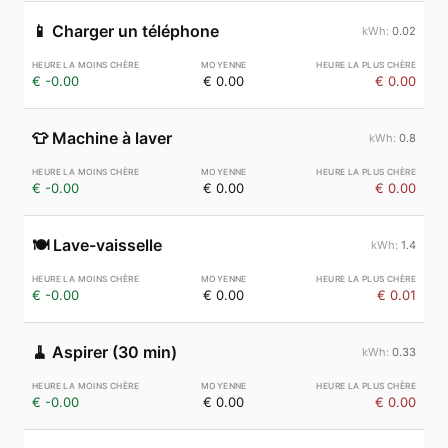
📱
Charger un téléphone
0.02
€ -0.00
€ 0.00
€ 0.00
👕
Machine à laver
0.8
€ -0.00
€ 0.00
€ 0.00
🍽️
Lave-vaisselle
1.4
€ -0.00
€ 0.00
€ 0.01
🧹
Aspirer (30 min)
0.33
€ -0.00
€ 0.00
€ 0.00