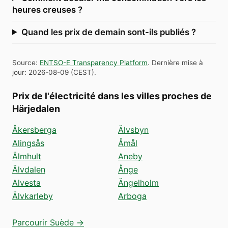
heures creuses ?
Quand les prix de demain sont-ils publiés ?
Source
:
ENTSO-E Transparency Platform
.
Dernière mise à
jour
:
2026-08-09
(
CEST
).
Prix de l'électricité dans les villes proches de
Härjedalen
Åkersberga
Älvsbyn
Alingsås
Åmål
Älmhult
Aneby
Älvdalen
Ånge
Alvesta
Ängelholm
Älvkarleby
Arboga
Parcourir Suède →