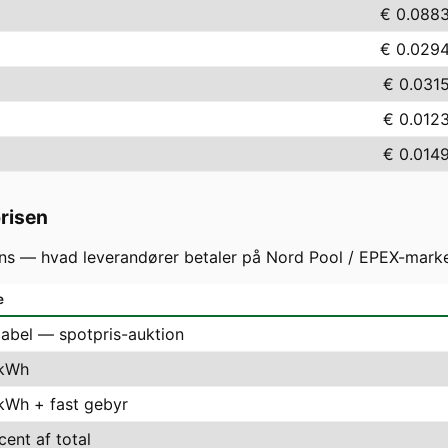
€ 0.088
€ 0.029
€ 0.031
€ 0.012
€ 0.014
prisen
s — hvad leverandører betaler på Nord Pool / EPEX-markede
e
iabel — spotpris-auktion
 kWh
 kWh + fast gebyr
cent af total