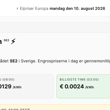
⚡️ Elpriser Europa
mandag den 10. august 2026
n
⚡️
SE2
rådet
SE2
i Sverige. Engrospriserne i dag er gennemsnitlig
U (08:00)
BILLIGSTE TIME (03:00)
0129
€ 0.0024
/kWh
/kWh