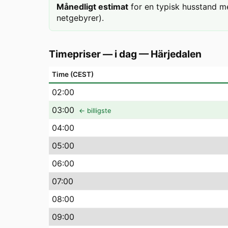
Månedligt estimat
for en typisk husstand m
netgebyrer).
Timepriser — i dag
—
Härjedalen
Time (CEST)
02
:00
03
:00
← billigste
04
:00
05
:00
06
:00
07
:00
08
:00
09
:00