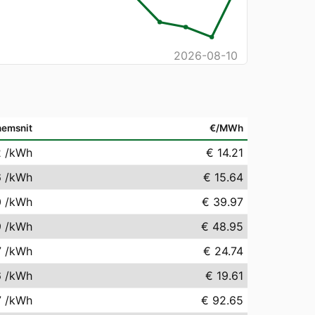
2026-08-10
emsnit
€/MWh
2
/kWh
€ 14.21
6
/kWh
€ 15.64
0
/kWh
€ 39.97
9
/kWh
€ 48.95
7
/kWh
€ 24.74
6
/kWh
€ 19.61
7
/kWh
€ 92.65