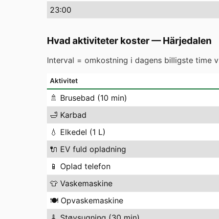
23
:00
Hvad aktiviteter koster
—
Härjedalen
Interval = omkostning i dagens billigste time 
Aktivitet
🚿
Brusebad (10 min)
🛁
Karbad
💧
Elkedel (1 L)
🔌
EV fuld opladning
📱
Oplad telefon
👕
Vaskemaskine
🍽️
Opvaskemaskine
🧹
Støvsugning (30 min)