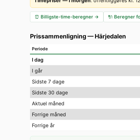
Timepriser — i morgen
:
offentliggøres kl. 
⏰
Billigste-time-beregner
→
🔌
Beregner fo
Prissammenligning
—
Härjedalen
Periode
I dag
I går
Sidste 7 dage
Sidste 30 dage
Aktuel måned
Forrige måned
Forrige år