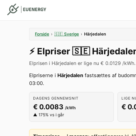
Forside
›
🇸🇪
Sverige
›
Härjedalen
⚡️
Elpriser
🇸🇪
Härjedale
Elprisen i Härjedalen er lige nu € 0.0129 /kWh.
Elpriserne i
Härjedalen
fastsættes af budom
03:00.
DAGENS GENNEMSNIT
LIGE N
€ 0.0083
€ 0.
/kWh
▲ 175% vs i går