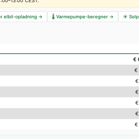
12:00–13:00 CEST
.
r elbil-opladning
→
🌡️
Varmepumpe-beregner
→
☀️
Solp
€ 
€
€
€
€
€
€