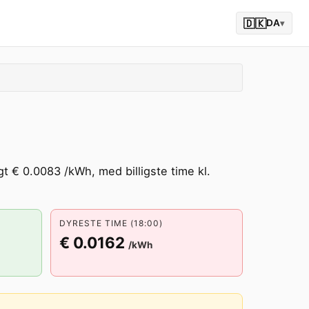
🇩🇰
DA
▾
t € 0.0083 /kWh, med billigste time kl.
DYRESTE TIME (18:00)
€ 0.0162
/kWh