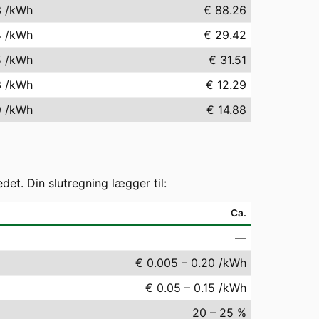
3
/kWh
€ 88.26
4
/kWh
€ 29.42
5
/kWh
€ 31.51
3
/kWh
€ 12.29
9
/kWh
€ 14.88
t. Din slutregning lægger til:
Ca.
—
€ 0.005 – 0.20 /kWh
€ 0.05 – 0.15 /kWh
20 – 25 %