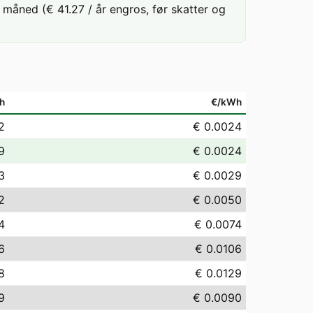
måned (€ 41.27 / år engros, før skatter og
h
€/kWh
2
€ 0.0024
9
€ 0.0024
3
€ 0.0029
2
€ 0.0050
4
€ 0.0074
6
€ 0.0106
8
€ 0.0129
9
€ 0.0090