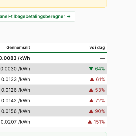
anel-tilbagebetalingsberegner
→
Gennemsnit
vs i dag
0.0083
/kWh
—
 0.0030
/kWh
▼
64
%
 0.0133
/kWh
▲
61
%
 0.0126
/kWh
▲
53
%
 0.0142
/kWh
▲
72
%
 0.0156
/kWh
▲
90
%
 0.0207
/kWh
▲
151
%