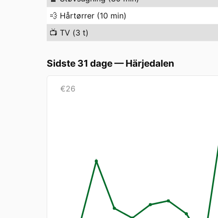
💨
Hårtørrer (10 min)
📺
TV (3 t)
Sidste 31 dage
—
Härjedalen
€
26