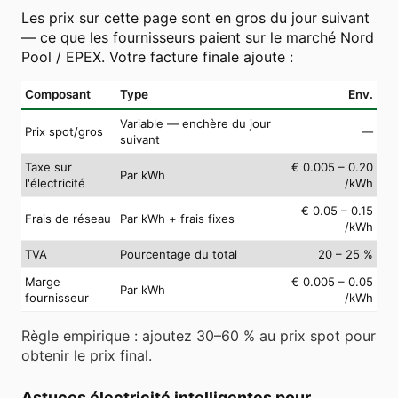
Les prix sur cette page sont en gros du jour suivant
— ce que les fournisseurs paient sur le marché Nord
Pool / EPEX. Votre facture finale ajoute :
Composant
Type
Env.
Variable — enchère du jour
Prix spot/gros
—
suivant
Taxe sur
€ 0.005 – 0.20
Par kWh
l'électricité
/kWh
€ 0.05 – 0.15
Frais de réseau
Par kWh + frais fixes
/kWh
TVA
Pourcentage du total
20 – 25 %
Marge
€ 0.005 – 0.05
Par kWh
fournisseur
/kWh
Règle empirique : ajoutez 30–60 % au prix spot pour
obtenir le prix final.
Astuces électricité intelligentes pour