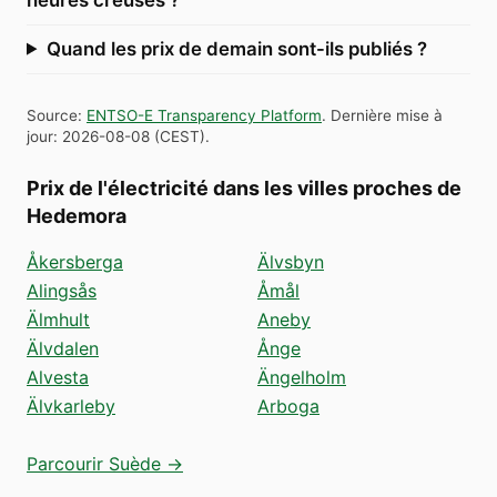
Quand les prix de demain sont-ils publiés ?
Source
:
ENTSO-E Transparency Platform
.
Dernière mise à
jour
:
2026-08-08
(
CEST
).
Prix de l'électricité dans les villes proches de
Hedemora
Åkersberga
Älvsbyn
Alingsås
Åmål
Älmhult
Aneby
Älvdalen
Ånge
Alvesta
Ängelholm
Älvkarleby
Arboga
Parcourir Suède →