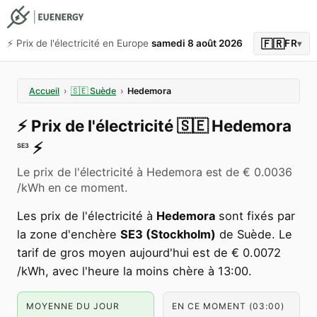
🇫🇷
⚡️ Prix de l'électricité en Europe
samedi 8 août 2026
FR
▾
Accueil
›
🇸🇪
Suède
›
Hedemora
⚡️
Prix de l'électricité
🇸🇪
Hedemora
⚡️
SE3
Le prix de l'électricité à Hedemora est de € 0.0036
/kWh en ce moment.
Les prix de l'électricité à
Hedemora
sont fixés par
la zone d'enchère
SE3 (Stockholm)
de Suède. Le
tarif de gros moyen aujourd'hui est de € 0.0072
/kWh, avec l'heure la moins chère à 13:00.
MOYENNE DU JOUR
EN CE MOMENT (03:00)