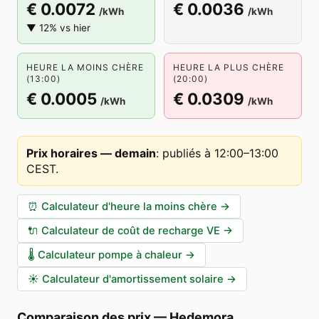
€ 0.0072
€ 0.0036
/kWh
/kWh
▼ 12% vs hier
HEURE LA MOINS CHÈRE
HEURE LA PLUS CHÈRE
(13:00)
(20:00)
€ 0.0005
€ 0.0309
/kWh
/kWh
Prix horaires — demain
:
publiés à 12:00–13:00
CEST
.
⏰
Calculateur d'heure la moins chère
→
🔌
Calculateur de coût de recharge VE
→
🌡️
Calculateur pompe à chaleur
→
☀️
Calculateur d'amortissement solaire
→
Comparaison des prix
—
Hedemora