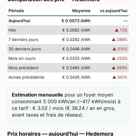
Période
Moyenne
vs aujourd'hui
Aujourd'hui
€ 0.0072
/kWh
—
Hier
€ 0.0082
/kWh
▲
13
%
7 derniers jours
€ 0.0282
/kWh
▲
288
%
30 derniers jours
€ 0.0446
/kWh
▲
515
%
Mois en cours
€ 0.0255
/kWh
▲
252
%
Mois précédent
€ 0.0485
/kWh
▲
569
%
Année précédente
€ 0.0435
/kWh
▲
501
%
Estimation mensuelle
pour un foyer moyen
consommant 5 000 kWh/an (~417 kWh/mois) à
ce tarif : € 3.02 / mois (€ 36.24 / an en gros,
avant taxes et frais de réseau).
Prix horaires — aujourd'hui
—
Hedemora