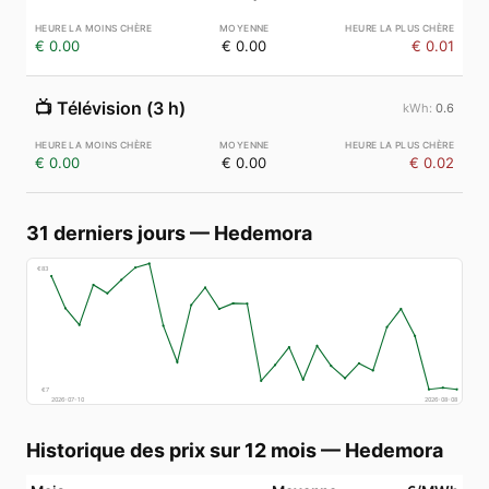
€ 0.00
€ 0.00
€ 0.01
📺
Télévision (3 h)
0.6
€ 0.00
€ 0.00
€ 0.02
31 derniers jours
—
Hedemora
€
83
€
7
2026-07-10
2026-08-08
Historique des prix sur 12 mois
—
Hedemora