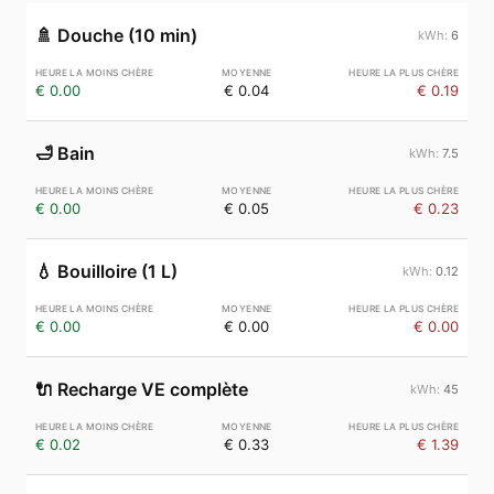
🚿
Douche (10 min)
6
€ 0.00
€ 0.04
€ 0.19
🛁
Bain
7.5
€ 0.00
€ 0.05
€ 0.23
💧
Bouilloire (1 L)
0.12
€ 0.00
€ 0.00
€ 0.00
🔌
Recharge VE complète
45
€ 0.02
€ 0.33
€ 1.39