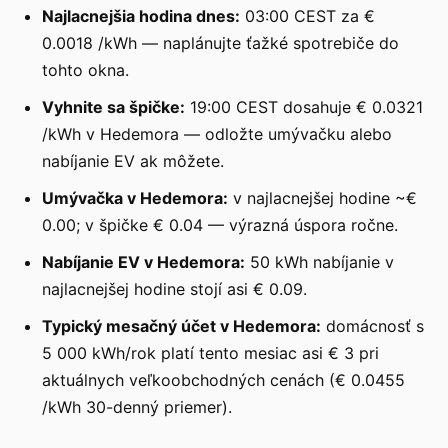
Najlacnejšia hodina dnes:
03:00 CEST za €
0.0018 /kWh — naplánujte ťažké spotrebiče do
tohto okna.
Vyhnite sa špičke:
19:00 CEST dosahuje € 0.0321
/kWh v Hedemora — odložte umývačku alebo
nabíjanie EV ak môžete.
Umývačka v Hedemora:
v najlacnejšej hodine ~€
0.00; v špičke € 0.04 — výrazná úspora ročne.
Nabíjanie EV v Hedemora:
50 kWh nabíjanie v
najlacnejšej hodine stojí asi € 0.09.
Typický mesačný účet v Hedemora:
domácnosť s
5 000 kWh/rok platí tento mesiac asi € 3 pri
aktuálnych veľkoobchodných cenách (€ 0.0455
/kWh 30-denný priemer).