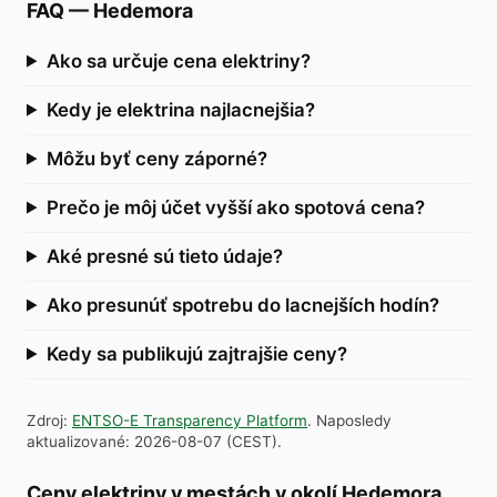
FAQ
—
Hedemora
Ako sa určuje cena elektriny?
Kedy je elektrina najlacnejšia?
Môžu byť ceny záporné?
Prečo je môj účet vyšší ako spotová cena?
Aké presné sú tieto údaje?
Ako presunúť spotrebu do lacnejších hodín?
Kedy sa publikujú zajtrajšie ceny?
Zdroj
:
ENTSO-E Transparency Platform
.
Naposledy
aktualizované
:
2026-08-07
(
CEST
).
Ceny elektriny v mestách v okolí Hedemora