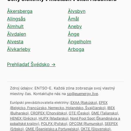
Åkersberga
Älvsbyn
Alingsås
Åmål
Älmhult
Aneby
Älvdalen
Ånge
Alvesta
Ängelholm
Älvkarleby
Arboga
Prehliadať Švédsko →
Zdroj údajov: ENTSO-E. Každá zóna zobrazuje svoj vlastný
miestny čas.
Kontaktujte nás na
sp@euenergy.live
.
Európski prevádzkovatelia elektriny:
EXAA
(
Rakúsko
)
,
EPEX
(
Belgicko, Francúzsko, Nemecko, Holandsko, Švajčiarsko
)
,
IBEX
(
Bulharsko
)
,
CROPEX
(
Chorvátsko
)
,
OTE
(
Česko
)
,
GME
(
Taliansko
)
,
HENEX
(
Grécko
)
,
HUPX
(
Maďarsko
)
,
Nord Pool Spot
(
Škandinávia a
pobaltské krajiny
)
,
POLPX
(
Poľsko
)
,
OPCOM
(
Rumunsko
)
,
SEEPEX
(
Srbsko
)
,
OMIE
(
Španielsko a Portugalsko
)
,
OKTE
(
Slovensko
)
,