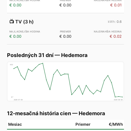
€ 0.00
€ 0.00
€ 0.01
📺
TV (3 h)
0.6
€ 0.00
€ 0.00
€ 0.02
Posledných 31 dní
—
Hedemora
€
83
€
7
2026-07-09
2026-08-08
12-mesačná história cien
—
Hedemora
Mesiac
Priemer
€/MWh