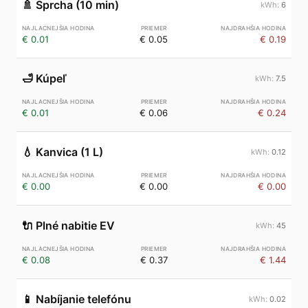
🚿
Sprcha (10 min)
6
€ 0.01
€ 0.05
€ 0.19
🛁
Kúpeľ
7.5
€ 0.01
€ 0.06
€ 0.24
💧
Kanvica (1 L)
0.12
€ 0.00
€ 0.00
€ 0.00
🔌
Plné nabitie EV
45
€ 0.08
€ 0.37
€ 1.44
📱
Nabíjanie telefónu
0.02