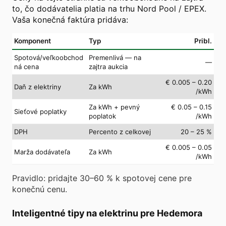
to, čo dodávatelia platia na trhu Nord Pool / EPEX.
Vaša konečná faktúra pridáva:
Komponent
Typ
Pribl.
Spotová/veľkoobchod
Premenlivá — na
—
ná cena
zajtra aukcia
€ 0.005 – 0.20
Daň z elektriny
Za kWh
/kWh
Za kWh + pevný
€ 0.05 – 0.15
Sieťové poplatky
poplatok
/kWh
DPH
Percento z celkovej
20 – 25 %
€ 0.005 – 0.05
Marža dodávateľa
Za kWh
/kWh
Pravidlo: pridajte 30–60 % k spotovej cene pre
konečnú cenu.
Inteligentné tipy na elektrinu pre Hedemora