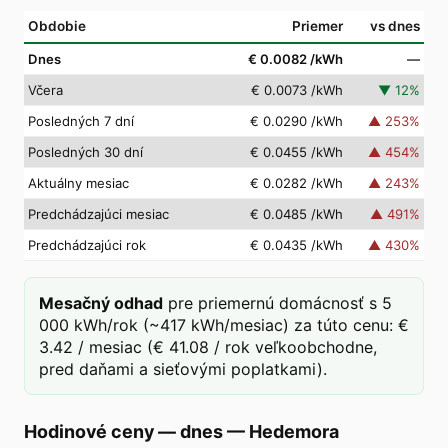
Obdobie
Priemer
vs dnes
Dnes
€ 0.0082
/kWh
—
Včera
€ 0.0073
/kWh
▼
12
%
Posledných 7 dní
€ 0.0290
/kWh
▲
253
%
Posledných 30 dní
€ 0.0455
/kWh
▲
454
%
Aktuálny mesiac
€ 0.0282
/kWh
▲
243
%
Predchádzajúci mesiac
€ 0.0485
/kWh
▲
491
%
Predchádzajúci rok
€ 0.0435
/kWh
▲
430
%
Mesačný odhad
pre priemernú domácnosť s 5
000 kWh/rok (~417 kWh/mesiac) za túto cenu: €
3.42 / mesiac (€ 41.08 / rok veľkoobchodne,
pred daňami a sieťovými poplatkami).
Hodinové ceny — dnes
—
Hedemora