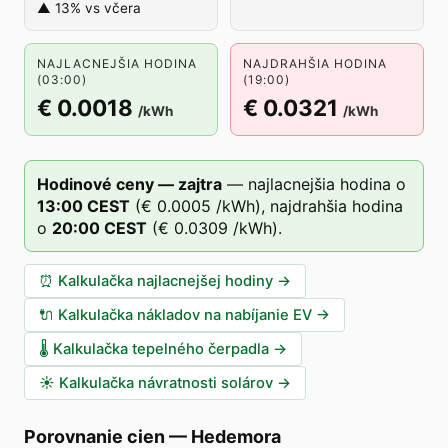
▲ 13% vs včera
NAJLACNEJŠIA HODINA
NAJDRAHŠIA HODINA
(03:00)
(19:00)
€ 0.0018
€ 0.0321
/kWh
/kWh
Hodinové ceny — zajtra
—
najlacnejšia hodina o
13
:00
CEST
(
€ 0.0005
/kWh),
najdrahšia hodina
o
20
:00
CEST
(
€ 0.0309
/kWh).
⏰
Kalkulačka najlacnejšej hodiny
→
🔌
Kalkulačka nákladov na nabíjanie EV
→
🌡️
Kalkulačka tepelného čerpadla
→
☀️
Kalkulačka návratnosti solárov
→
Porovnanie cien
—
Hedemora