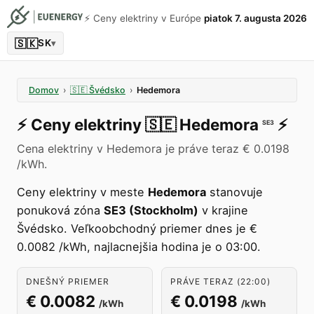
⚡️ Ceny elektriny v Európe
piatok 7. augusta 2026
🇸🇰
SK
▾
Domov
›
🇸🇪
Švédsko
›
Hedemora
⚡️
Ceny elektriny
🇸🇪
Hedemora
⚡️
SE3
Cena elektriny v Hedemora je práve teraz € 0.0198
/kWh.
Ceny elektriny v meste
Hedemora
stanovuje
ponuková zóna
SE3 (Stockholm)
v krajine
Švédsko. Veľkoobchodný priemer dnes je €
0.0082 /kWh, najlacnejšia hodina je o 03:00.
DNEŠNÝ PRIEMER
PRÁVE TERAZ (22:00)
€ 0.0082
€ 0.0198
/kWh
/kWh