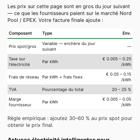
Les prix sur cette page sont en gros du jour suivant
— ce que les fournisseurs paient sur le marché Nord
Pool / EPEX. Votre facture finale ajoute :
Composant
Type
Env.
Variable — enchère du jour
Prix spot/gros
—
suivant
Taxe sur
€ 0.005 – 0.20
Par kWh
l'électricité
/kWh
€ 0.05 – 0.15
Frais de réseau
Par kWh + frais fixes
/kWh
TVA
Pourcentage du total
20 – 25 %
Marge
€ 0.005 – 0.05
Par kWh
fournisseur
/kWh
Règle empirique : ajoutez 30–60 % au prix spot pour
obtenir le prix final.
Astuces électricité intelligentes pour