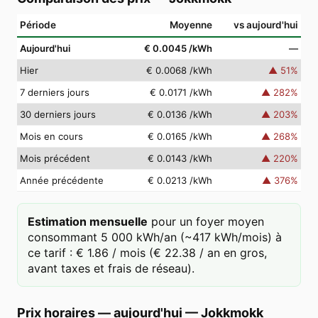
Période
Moyenne
vs aujourd'hui
Aujourd'hui
€ 0.0045
/kWh
—
Hier
€ 0.0068
/kWh
▲
51
%
7 derniers jours
€ 0.0171
/kWh
▲
282
%
30 derniers jours
€ 0.0136
/kWh
▲
203
%
Mois en cours
€ 0.0165
/kWh
▲
268
%
Mois précédent
€ 0.0143
/kWh
▲
220
%
Année précédente
€ 0.0213
/kWh
▲
376
%
Estimation mensuelle
pour un foyer moyen
consommant 5 000 kWh/an (~417 kWh/mois) à
ce tarif : € 1.86 / mois (€ 22.38 / an en gros,
avant taxes et frais de réseau).
Prix horaires — aujourd'hui
—
Jokkmokk