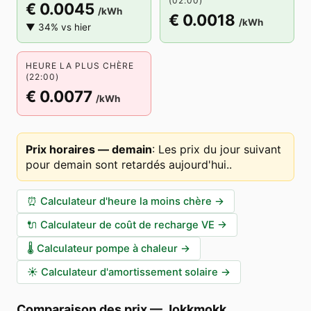
(02:00)
€ 0.0045
/kWh
€ 0.0018
/kWh
▼ 34% vs hier
HEURE LA PLUS CHÈRE
(22:00)
€ 0.0077
/kWh
Prix horaires — demain
:
Les prix du jour suivant
pour demain sont retardés aujourd'hui.
.
⏰
Calculateur d'heure la moins chère
→
🔌
Calculateur de coût de recharge VE
→
🌡️
Calculateur pompe à chaleur
→
☀️
Calculateur d'amortissement solaire
→
Comparaison des prix
—
Jokkmokk