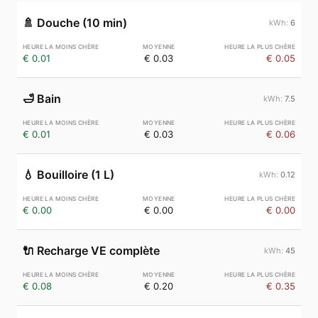
🚿
Douche (10 min)
6
€ 0.01
€ 0.03
€ 0.05
🛁
Bain
7.5
€ 0.01
€ 0.03
€ 0.06
💧
Bouilloire (1 L)
0.12
€ 0.00
€ 0.00
€ 0.00
🔌
Recharge VE complète
45
€ 0.08
€ 0.20
€ 0.35