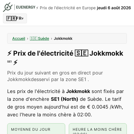
⚡️ Prix de l'électricité en Europe
jeudi 6 août 2026
🇫🇷
FR
▾
Accueil
›
🇸🇪
Suède
›
Jokkmokk
⚡️
Prix de l'électricité
🇸🇪
Jokkmokk
⚡️
SE1
Prix du jour suivant en gros en direct pour
Jokkmokkdesservi par la zone SE1 .
Les prix de l'électricité à
Jokkmokk
sont fixés par
la zone d'enchère
SE1 (North)
de Suède. Le tarif
de gros moyen aujourd'hui est de € 0.0045 /kWh,
avec l'heure la moins chère à 02:00.
MOYENNE DU JOUR
HEURE LA MOINS CHÈRE