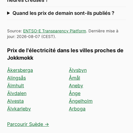
Quand les prix de demain sont-ils publiés ?
Source
:
ENTSO-E Transparency Platform
.
Dernière mise à
jour
:
2026-08-07
(
CEST
).
Prix de l'électricité dans les villes proches de
Jokkmokk
Åkersberga
Älvsbyn
Alingsås
Åmål
Älmhult
Aneby
Älvdalen
Ånge
Alvesta
Ängelholm
Älvkarleby
Arboga
Parcourir Suède →