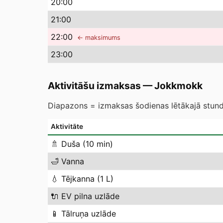
20
:00
21
:00
22
:00
← maksimums
23
:00
Aktivitāšu izmaksas
—
Jokkmokk
Diapazons = izmaksas šodienas lētākajā stundā
Aktivitāte
🚿
Duša (10 min)
🛁
Vanna
💧
Tējkanna (1 L)
🔌
EV pilna uzlāde
📱
Tālruņa uzlāde