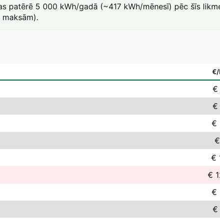
kas patērē 5 000 kWh/gadā (~417 kWh/mēnesī) pēc šīs likme
a maksām).
€
€
€
€ 
€
€ 
€ 1
€ 
€