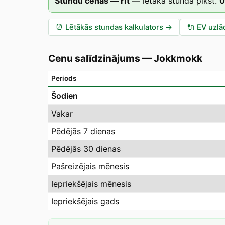
Stundu cenas — rīt
—
lētākā stunda plkst.
0
⏰
Lētākās stundas kalkulators
→
🔌
EV uzlā
Cenu salīdzinājums
—
Jokkmokk
Periods
Šodien
Vakar
Pēdējās 7 dienas
Pēdējās 30 dienas
Pašreizējais mēnesis
Iepriekšējais mēnesis
Iepriekšējais gads