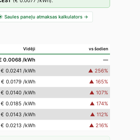
CEST
(
€ 0.0077
/kWh).
☀️
Saules paneļu atmaksas kalkulators
→
Vidēji
vs šodien
€ 0.0068
/kWh
—
€ 0.0241
/kWh
▲
256
%
€ 0.0179
/kWh
▲
165
%
€ 0.0140
/kWh
▲
107
%
€ 0.0185
/kWh
▲
174
%
€ 0.0143
/kWh
▲
112
%
€ 0.0213
/kWh
▲
216
%