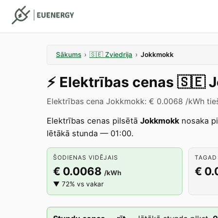
Sākums
›
🇸🇪
Zviedrija
›
Jokkmokk
⚡️
Elektrības cenas
🇸🇪
J
Elektrības cena Jokkmokk: € 0.0068 /kWh tieš
Elektrības cenas pilsētā
Jokkmokk
nosaka p
lētākā stunda — 01:00.
ŠODIENAS VIDĒJAIS
TAGAD 
€ 0.0068
€ 0
/kWh
▼ 72% vs vakar