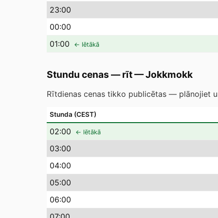
23
:00
00
:00
01
:00
← lētākā
Stundu cenas — rīt
—
Jokkmokk
Rītdienas cenas tikko publicētas — plānojiet u
Stunda (CEST)
02
:00
← lētākā
03
:00
04
:00
05
:00
06
:00
07
:00