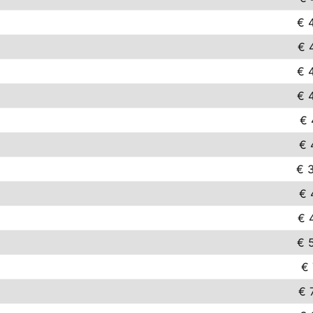
€ 
€ 
€ 
€ 
€ 
€ 
€ 
€ 
€ 
€ 
€ 
€ 