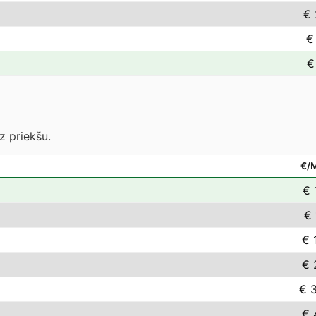
€ 
€
€
z priekšu.
€/
€ 
€ 
€ 
€ 
€ 
€ 