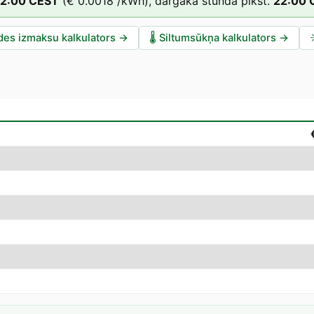
2
:00
CEST
(
€ 0.0018
/kWh),
dārgākā stunda plkst.
22
:00
des izmaksu kalkulators
→
🌡️
Siltumsūkņa kalkulators
→