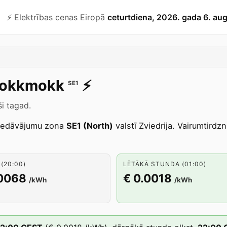
⚡️ Elektrības cenas Eiropā
ceturtdiena, 2026. gada 6. au
okkmokk
⚡️
SE1
i tagad.
iedāvājumu zona
SE1 (North)
valstī Zviedrija. Vairumtirdz
(20:00)
LĒTĀKĀ STUNDA (01:00)
.0068
€ 0.0018
/kWh
/kWh