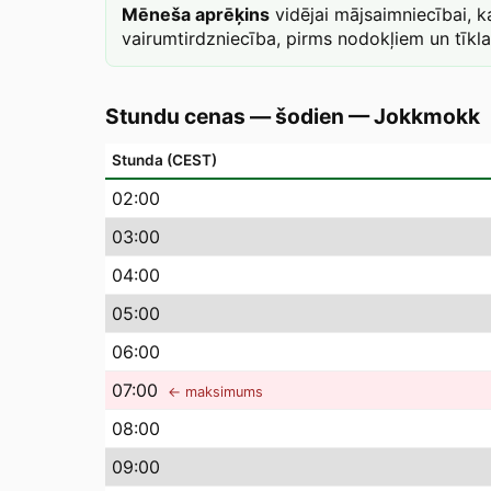
Mēneša aprēķins
vidējai mājsaimniecībai, 
vairumtirdzniecība, pirms nodokļiem un tīkl
Stundu cenas — šodien
—
Jokkmokk
Stunda (CEST)
02
:00
03
:00
04
:00
05
:00
06
:00
07
:00
← maksimums
08
:00
09
:00