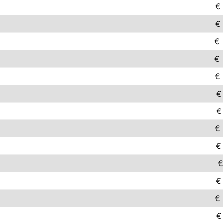
€ 
€ 
€ 
€ 
€ 
€
€
€ 
€
€
€
€ 
€