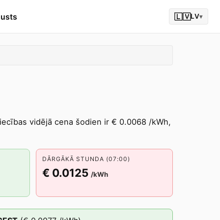
gusts
🇱🇻
LV
▾
niecības vidējā cena šodien ir € 0.0068 /kWh,
DĀRGĀKĀ STUNDA (07:00)
€ 0.0125
/kWh