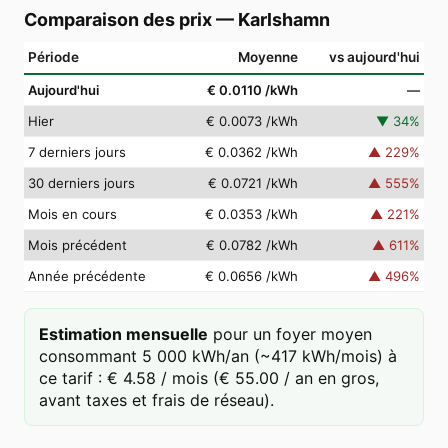
Comparaison des prix
—
Karlshamn
Période
Moyenne
vs aujourd'hui
Aujourd'hui
€ 0.0110
/kWh
—
Hier
€ 0.0073
/kWh
▼
34
%
7 derniers jours
€ 0.0362
/kWh
▲
229
%
30 derniers jours
€ 0.0721
/kWh
▲
555
%
Mois en cours
€ 0.0353
/kWh
▲
221
%
Mois précédent
€ 0.0782
/kWh
▲
611
%
Année précédente
€ 0.0656
/kWh
▲
496
%
Estimation mensuelle
pour un foyer moyen
consommant 5 000 kWh/an (~417 kWh/mois) à
ce tarif : € 4.58 / mois (€ 55.00 / an en gros,
avant taxes et frais de réseau).