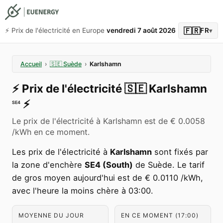
🇫🇷
⚡️ Prix de l'électricité en Europe
vendredi 7 août 2026
FR
▾
Accueil
›
🇸🇪
Suède
›
Karlshamn
⚡️
Prix de l'électricité
🇸🇪
Karlshamn
⚡️
SE4
Le prix de l'électricité à Karlshamn est de € 0.0058
/kWh en ce moment.
Les prix de l'électricité à
Karlshamn
sont fixés par
la zone d'enchère
SE4 (South)
de Suède. Le tarif
de gros moyen aujourd'hui est de € 0.0110 /kWh,
avec l'heure la moins chère à 03:00.
MOYENNE DU JOUR
EN CE MOMENT (17:00)