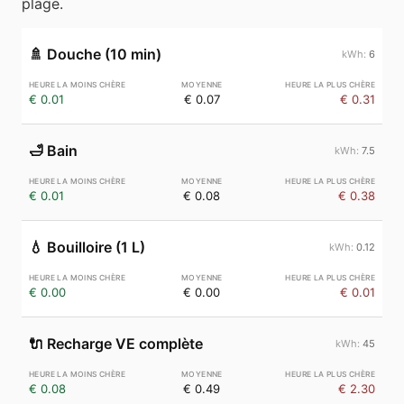
plage.
🚿
Douche (10 min)
6
€ 0.01
€ 0.07
€ 0.31
🛁
Bain
7.5
€ 0.01
€ 0.08
€ 0.38
💧
Bouilloire (1 L)
0.12
€ 0.00
€ 0.00
€ 0.01
🔌
Recharge VE complète
45
€ 0.08
€ 0.49
€ 2.30