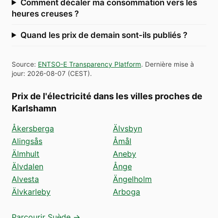
Comment décaler ma consommation vers les
heures creuses ?
Quand les prix de demain sont-ils publiés ?
Source
:
ENTSO-E Transparency Platform
.
Dernière mise à
jour
:
2026-08-07
(
CEST
).
Prix de l'électricité dans les villes proches de
Karlshamn
Åkersberga
Älvsbyn
Alingsås
Åmål
Älmhult
Aneby
Älvdalen
Ånge
Alvesta
Ängelholm
Älvkarleby
Arboga
Parcourir Suède →