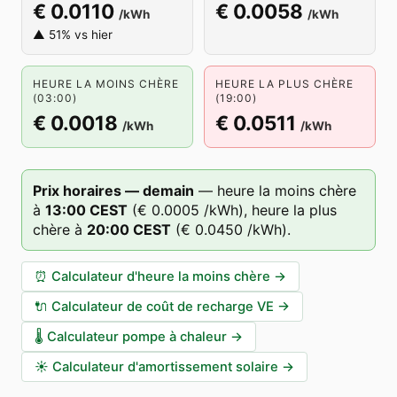
€ 0.0110
€ 0.0058
/kWh
/kWh
▲ 51% vs hier
HEURE LA MOINS CHÈRE
HEURE LA PLUS CHÈRE
(03:00)
(19:00)
€ 0.0018
€ 0.0511
/kWh
/kWh
Prix horaires — demain
—
heure la moins chère
à
13
:00
CEST
(
€ 0.0005
/kWh),
heure la plus
chère à
20
:00
CEST
(
€ 0.0450
/kWh).
⏰
Calculateur d'heure la moins chère
→
🔌
Calculateur de coût de recharge VE
→
🌡️
Calculateur pompe à chaleur
→
☀️
Calculateur d'amortissement solaire
→