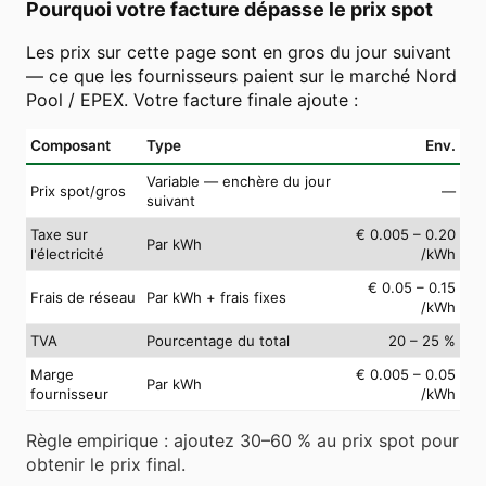
Pourquoi votre facture dépasse le prix spot
Les prix sur cette page sont en gros du jour suivant
— ce que les fournisseurs paient sur le marché Nord
Pool / EPEX. Votre facture finale ajoute :
Composant
Type
Env.
Variable — enchère du jour
Prix spot/gros
—
suivant
Taxe sur
€ 0.005 – 0.20
Par kWh
l'électricité
/kWh
€ 0.05 – 0.15
Frais de réseau
Par kWh + frais fixes
/kWh
TVA
Pourcentage du total
20 – 25 %
Marge
€ 0.005 – 0.05
Par kWh
fournisseur
/kWh
Règle empirique : ajoutez 30–60 % au prix spot pour
obtenir le prix final.