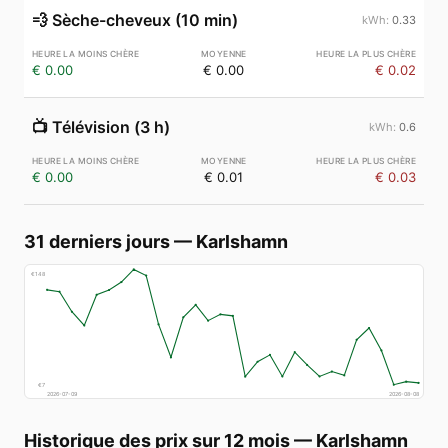
💨
Sèche-cheveux (10 min)
0.33
€ 0.00
€ 0.00
€ 0.02
📺
Télévision (3 h)
0.6
€ 0.00
€ 0.01
€ 0.03
31 derniers jours
—
Karlshamn
€
148
€
7
2026-07-09
2026-08-08
Historique des prix sur 12 mois
—
Karlshamn