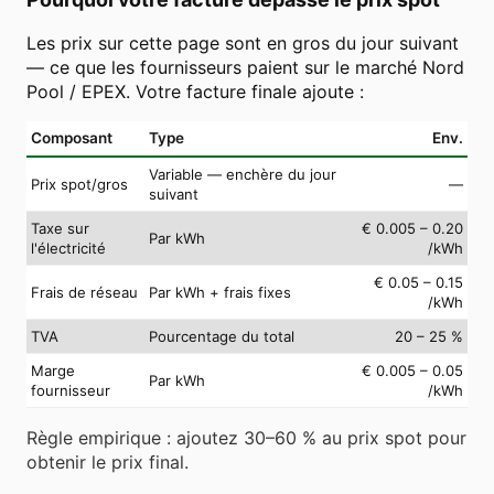
Les prix sur cette page sont en gros du jour suivant
— ce que les fournisseurs paient sur le marché Nord
Pool / EPEX. Votre facture finale ajoute :
Composant
Type
Env.
Variable — enchère du jour
Prix spot/gros
—
suivant
Taxe sur
€ 0.005 – 0.20
Par kWh
l'électricité
/kWh
€ 0.05 – 0.15
Frais de réseau
Par kWh + frais fixes
/kWh
TVA
Pourcentage du total
20 – 25 %
Marge
€ 0.005 – 0.05
Par kWh
fournisseur
/kWh
Règle empirique : ajoutez 30–60 % au prix spot pour
obtenir le prix final.