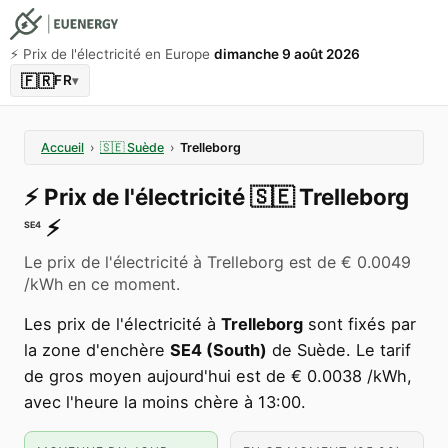
⚡️ Prix de l'électricité en Europe
dimanche 9 août 2026
🇫🇷
FR
▾
Accueil
›
🇸🇪
Suède
›
Trelleborg
⚡️
Prix de l'électricité
🇸🇪
Trelleborg
⚡️
SE4
Le prix de l'électricité à Trelleborg est de € 0.0049
/kWh en ce moment.
Les prix de l'électricité à
Trelleborg
sont fixés par
la zone d'enchère
SE4 (South)
de Suède. Le tarif
de gros moyen aujourd'hui est de € 0.0038 /kWh,
avec l'heure la moins chère à 13:00.