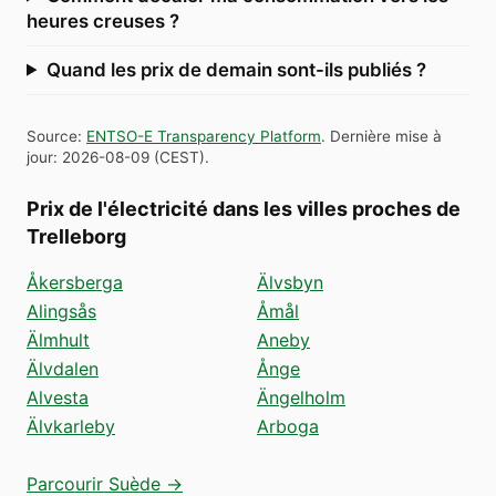
heures creuses ?
Quand les prix de demain sont-ils publiés ?
Source
:
ENTSO-E Transparency Platform
.
Dernière mise à
jour
:
2026-08-09
(
CEST
).
Prix de l'électricité dans les villes proches de
Trelleborg
Åkersberga
Älvsbyn
Alingsås
Åmål
Älmhult
Aneby
Älvdalen
Ånge
Alvesta
Ängelholm
Älvkarleby
Arboga
Parcourir Suède →