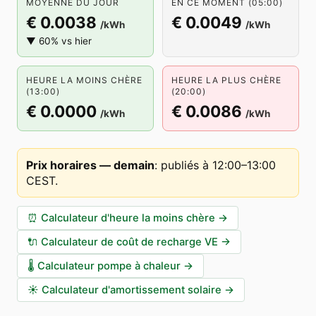
MOYENNE DU JOUR
EN CE MOMENT (05:00)
€ 0.0038
€ 0.0049
/kWh
/kWh
▼ 60% vs hier
HEURE LA MOINS CHÈRE
HEURE LA PLUS CHÈRE
(13:00)
(20:00)
€ 0.0000
€ 0.0086
/kWh
/kWh
Prix horaires — demain
:
publiés à 12:00–13:00
CEST
.
⏰
Calculateur d'heure la moins chère
→
🔌
Calculateur de coût de recharge VE
→
🌡️
Calculateur pompe à chaleur
→
☀️
Calculateur d'amortissement solaire
→