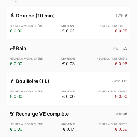
🚿
Douche (10 min)
6
€ 0.00
€ 0.02
€ 0.05
🛁
Bain
7.5
€ 0.00
€ 0.03
€ 0.06
💧
Bouilloire (1 L)
0.12
€ 0.00
€ 0.00
€ 0.00
🔌
Recharge VE complète
45
€ 0.00
€ 0.17
€ 0.39