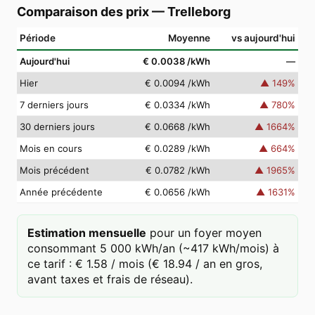
Comparaison des prix
—
Trelleborg
Période
Moyenne
vs aujourd'hui
Aujourd'hui
€ 0.0038
/kWh
—
Hier
€ 0.0094
/kWh
▲
149
%
7 derniers jours
€ 0.0334
/kWh
▲
780
%
30 derniers jours
€ 0.0668
/kWh
▲
1664
%
Mois en cours
€ 0.0289
/kWh
▲
664
%
Mois précédent
€ 0.0782
/kWh
▲
1965
%
Année précédente
€ 0.0656
/kWh
▲
1631
%
Estimation mensuelle
pour un foyer moyen
consommant 5 000 kWh/an (~417 kWh/mois) à
ce tarif : € 1.58 / mois (€ 18.94 / an en gros,
avant taxes et frais de réseau).