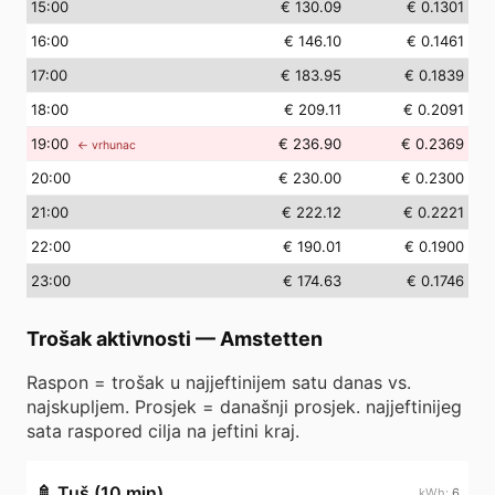
15
:00
€ 130.09
€ 0.1301
16
:00
€ 146.10
€ 0.1461
17
:00
€ 183.95
€ 0.1839
18
:00
€ 209.11
€ 0.2091
19
:00
€ 236.90
€ 0.2369
← vrhunac
20
:00
€ 230.00
€ 0.2300
21
:00
€ 222.12
€ 0.2221
22
:00
€ 190.01
€ 0.1900
23
:00
€ 174.63
€ 0.1746
Trošak aktivnosti
—
Amstetten
Raspon = trošak u najjeftinijem satu danas vs.
najskupljem. Prosjek = današnji prosjek. najjeftinijeg
sata raspored cilja na jeftini kraj.
🚿
Tuš (10 min)
6