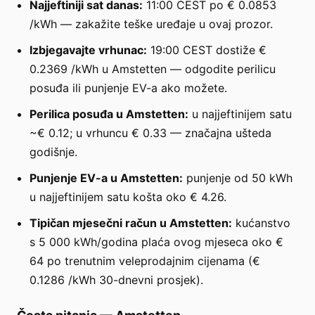
Najjeftiniji sat danas:
11:00 CEST po € 0.0853
/kWh — zakažite teške uređaje u ovaj prozor.
Izbjegavajte vrhunac:
19:00 CEST dostiže €
0.2369 /kWh u Amstetten — odgodite perilicu
posuđa ili punjenje EV-a ako možete.
Perilica posuđa u Amstetten:
u najjeftinijem satu
~€ 0.12; u vrhuncu € 0.33 — značajna ušteda
godišnje.
Punjenje EV-a u Amstetten:
punjenje od 50 kWh
u najjeftinijem satu košta oko € 4.26.
Tipičan mjesečni račun u Amstetten:
kućanstvo
s 5 000 kWh/godina plaća ovog mjeseca oko €
64 po trenutnim veleprodajnim cijenama (€
0.1286 /kWh 30-dnevni prosjek).