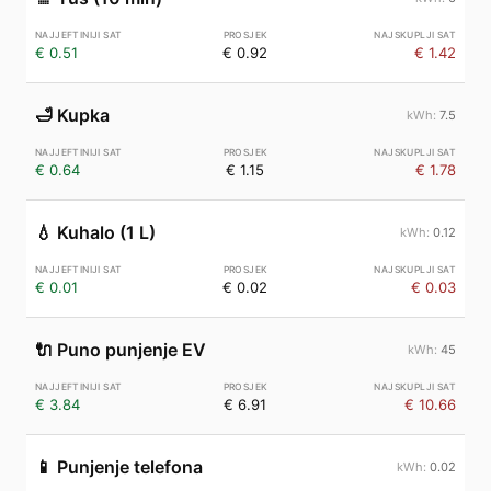
€ 0.51
€ 0.92
€ 1.42
🛁
Kupka
7.5
€ 0.64
€ 1.15
€ 1.78
💧
Kuhalo (1 L)
0.12
€ 0.01
€ 0.02
€ 0.03
🔌
Puno punjenje EV
45
€ 3.84
€ 6.91
€ 10.66
📱
Punjenje telefona
0.02