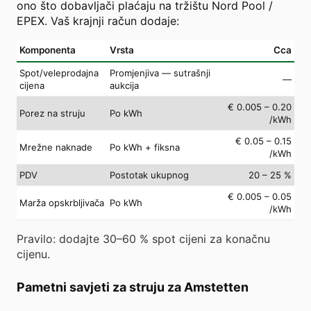
ono što dobavljači plaćaju na tržištu Nord Pool /
EPEX. Vaš krajnji račun dodaje:
Komponenta
Vrsta
Cca
Spot/veleprodajna
Promjenjiva — sutrašnji
—
cijena
aukcija
€ 0.005 – 0.20
Porez na struju
Po kWh
/kWh
€ 0.05 – 0.15
Mrežne naknade
Po kWh + fiksna
/kWh
PDV
Postotak ukupnog
20 – 25 %
€ 0.005 – 0.05
Marža opskrbljivača
Po kWh
/kWh
Pravilo: dodajte 30–60 % spot cijeni za konačnu
cijenu.
Pametni savjeti za struju za Amstetten