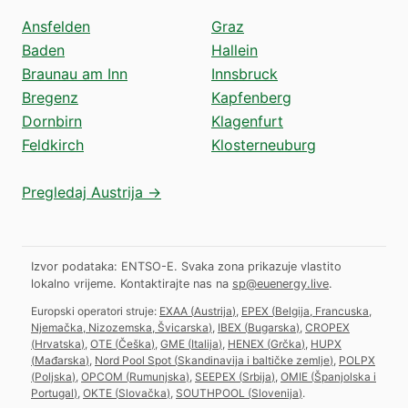
Ansfelden
Graz
Baden
Hallein
Braunau am Inn
Innsbruck
Bregenz
Kapfenberg
Dornbirn
Klagenfurt
Feldkirch
Klosterneuburg
Pregledaj Austrija →
Izvor podataka: ENTSO-E. Svaka zona prikazuje vlastito
lokalno vrijeme.
Kontaktirajte nas na
sp@euenergy.live
.
Europski operatori struje:
EXAA
(
Austrija
)
,
EPEX
(
Belgija, Francuska,
Njemačka, Nizozemska, Švicarska
)
,
IBEX
(
Bugarska
)
,
CROPEX
(
Hrvatska
)
,
OTE
(
Češka
)
,
GME
(
Italija
)
,
HENEX
(
Grčka
)
,
HUPX
(
Mađarska
)
,
Nord Pool Spot
(
Skandinavija i baltičke zemlje
)
,
POLPX
(
Poljska
)
,
OPCOM
(
Rumunjska
)
,
SEEPEX
(
Srbija
)
,
OMIE
(
Španjolska i
Portugal
)
,
OKTE
(
Slovačka
)
,
SOUTHPOOL
(
Slovenija
)
.