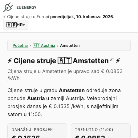
⚡️ Cijene struje u Europi
ponedjeljak, 10. kolovoza 2026.
🇭🇷
HR
▾
Početna
›
🇦🇹
Austrija
›
Amstetten
⚡️
Cijene struje
🇦🇹
Amstetten
⚡️
AT
Cijena struje u Amstetten je upravo sad € 0.0853
/kWh.
Cijene struje u gradu
Amstetten
određuje zona
ponude
Austria
u zemlji Austrija. Veleprodajni
prosjek danas je € 0.1535 /kWh, s najjeftinijim
satom u 11:00.
DANAŠNJI PROSJEK
TRENUTNO (11:00)