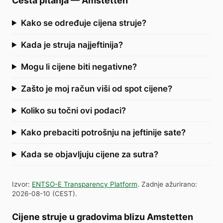
Česta pitanja
—
Amstetten
Kako se određuje cijena struje?
Kada je struja najjeftinija?
Mogu li cijene biti negativne?
Zašto je moj račun viši od spot cijene?
Koliko su točni ovi podaci?
Kako prebaciti potrošnju na jeftinije sate?
Kada se objavljuju cijene za sutra?
Izvor
:
ENTSO-E Transparency Platform
.
Zadnje ažurirano
:
2026-08-10
(
CEST
).
Cijene struje u gradovima blizu Amstetten