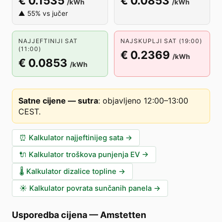
€ 0.1535
€ 0.0853
/kWh
/kWh
▲ 55% vs jučer
NAJJEFTINIJI SAT
NAJSKUPLJI SAT (19:00)
(11:00)
€ 0.2369
/kWh
€ 0.0853
/kWh
Satne cijene — sutra
:
objavljeno 12:00–13:00
CEST
.
⏰
Kalkulator najjeftinijeg sata
→
🔌
Kalkulator troškova punjenja EV
→
🌡️
Kalkulator dizalice topline
→
☀️
Kalkulator povrata sunčanih panela
→
Usporedba cijena
—
Amstetten