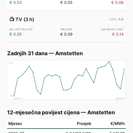
€ 0.03
€ 0.05
€ 0.08
📺
TV (3 h)
0.6
€ 0.05
€ 0.09
€ 0.14
Zadnjih 31 dana
—
Amstetten
€
174
€
80
2026-07-12
2026-08-10
12-mjesečna povijest cijena
—
Amstetten
Mjesec
Prosjek
€/MWh