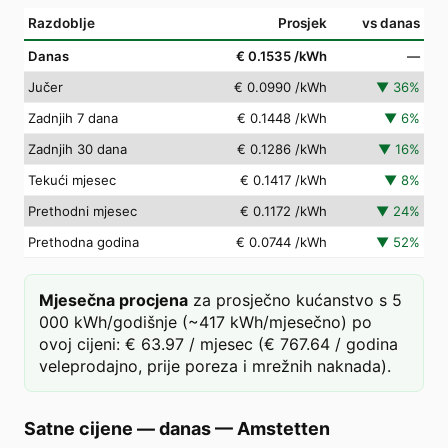
Razdoblje
Prosjek
vs danas
Danas
€ 0.1535
/kWh
—
Jučer
€ 0.0990
/kWh
▼
36
%
Zadnjih 7 dana
€ 0.1448
/kWh
▼
6
%
Zadnjih 30 dana
€ 0.1286
/kWh
▼
16
%
Tekući mjesec
€ 0.1417
/kWh
▼
8
%
Prethodni mjesec
€ 0.1172
/kWh
▼
24
%
Prethodna godina
€ 0.0744
/kWh
▼
52
%
Mjesečna procjena
za prosječno kućanstvo s 5
000 kWh/godišnje (~417 kWh/mjesečno) po
ovoj cijeni: € 63.97 / mjesec (€ 767.64 / godina
veleprodajno, prije poreza i mrežnih naknada).
Satne cijene — danas
—
Amstetten