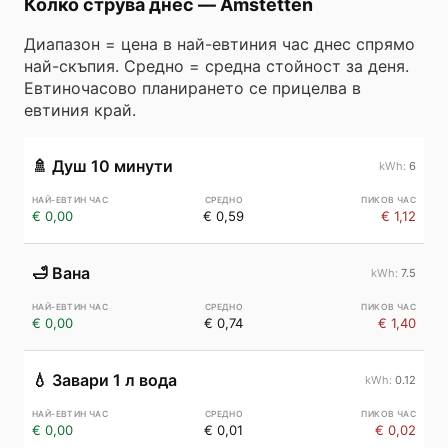
Колко струва днес
—
Amstetten
Диапазон = цена в най-евтиния час днес спрямо
най-скъпия. Средно = средна стойност за деня.
Евтиночасово планирането се прицелва в
евтиния край.
🚿
Душ 10 минути
6
€ 0,00
€ 0,59
€ 1,12
🛁
Вана
7.5
€ 0,00
€ 0,74
€ 1,40
💧
Завари 1 л вода
0.12
€ 0,00
€ 0,01
€ 0,02