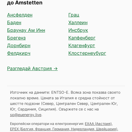
до Amstetten
Ансфелден
Грац
Баден
Халлеин
Браунау Ам Инн
Инсбрук
Брегенз
Капфенберг
Дорнбирн
Клагенфурт
Фелдкирч
Клостернеубург
Разгледай Австрия →
Източник на данните: ENTSO-E. Всяка зона показва своето
локално време. Цената за Италия е средна стойност от
шестте подзони (Север, Централен Север, Централен Юг,
Юг, Сардиния, Сицилия).
Свържете се с нас на
sp@euenergy.live
.
Европейски оператори на електроенергия:
EXAA
(
Австрия
)
,
EPEX
(
Белгия, Франция, Германия, Нидерландия, Швейцария
)
,