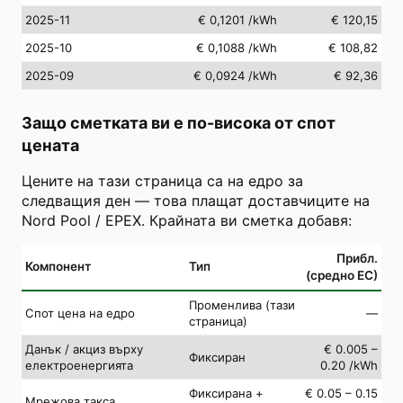
2025-11
€ 0,1201
/kWh
€ 120,15
2025-10
€ 0,1088
/kWh
€ 108,82
2025-09
€ 0,0924
/kWh
€ 92,36
Защо сметката ви е по-висока от спот
цената
Цените на тази страница са на едро за
следващия ден — това плащат доставчиците на
Nord Pool / EPEX. Крайната ви сметка добавя:
Прибл.
Компонент
Тип
(средно ЕС)
Променлива (тази
Спот цена на едро
—
страница)
Данък / акциз върху
€ 0.005 –
Фиксиран
електроенергията
0.20 /kWh
Фиксирана +
€ 0.05 – 0.15
Мрежова такса