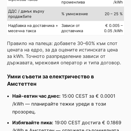
променлива
/kWh
ДДС / данък върху
% умножение
20 – 25 %
продажбите
Надбавка на доставчика +
Зависи от
€ 0.005 –
месечна такса
доставчика
0.05 /kWh
Правило на палеца: добавете 30–60% към спот
цената на едро, за да оцените истинската цена
за kWh. Точното разпределение зависи от
държавата, мрежовия оператор и типа договор.
Умни съвети за електричество в
Амстеттен
Най-евтин час днес:
15:00 CEST за € 0.0001
/kWh — планирайте тежки уреди в този
прозорец.
Избягвайте пика:
19:00 CEST достига € 0.1869
/kWh в Амстеттен — отложете съдомиялната