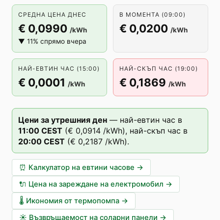
СРЕДНА ЦЕНА ДНЕС
В МОМЕНТА (09:00)
€ 0,0990
€ 0,0200
/kWh
/kWh
▼ 11% спрямо вчера
НАЙ-ЕВТИН ЧАС (15:00)
НАЙ-СКЪП ЧАС (19:00)
€ 0,0001
€ 0,1869
/kWh
/kWh
Цени за утрешния ден
—
най-евтин час в
11
:00
CEST
(
€ 0,0914
/kWh),
най-скъп час в
20
:00
CEST
(
€ 0,2187
/kWh).
⏰
Калкулатор на евтини часове
→
🔌
Цена на зареждане на електромобил
→
🌡️
Икономия от термопомпа
→
☀️
Възвръщаемост на соларни панели
→