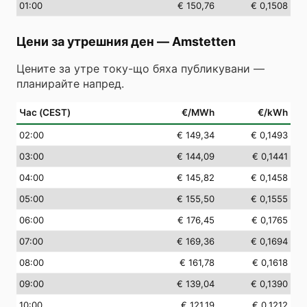
01
:00
€ 150,76
€ 0,1508
Цени за утрешния ден
—
Amstetten
Цените за утре току-що бяха публикувани —
планирайте напред.
Час (CEST)
€/MWh
€/kWh
02
:00
€ 149,34
€ 0,1493
03
:00
€ 144,09
€ 0,1441
04
:00
€ 145,82
€ 0,1458
05
:00
€ 155,50
€ 0,1555
06
:00
€ 176,45
€ 0,1765
07
:00
€ 169,36
€ 0,1694
08
:00
€ 161,78
€ 0,1618
09
:00
€ 139,04
€ 0,1390
10
:00
€ 121,19
€ 0,1212