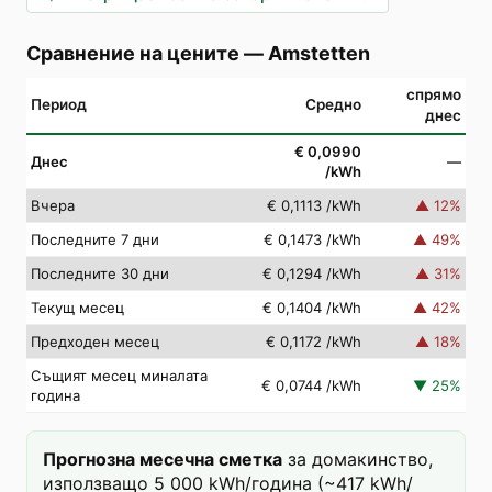
Сравнение на цените
—
Amstetten
спрямо
Период
Средно
днес
€ 0,0990
Днес
—
/kWh
Вчера
€ 0,1113
/kWh
▲
12
%
Последните 7 дни
€ 0,1473
/kWh
▲
49
%
Последните 30 дни
€ 0,1294
/kWh
▲
31
%
Текущ месец
€ 0,1404
/kWh
▲
42
%
Предходен месец
€ 0,1172
/kWh
▲
18
%
Същият месец миналата
€ 0,0744
/kWh
▼
25
%
година
Прогнозна месечна сметка
за домакинство,
използващо 5 000 kWh/година (~417 kWh/