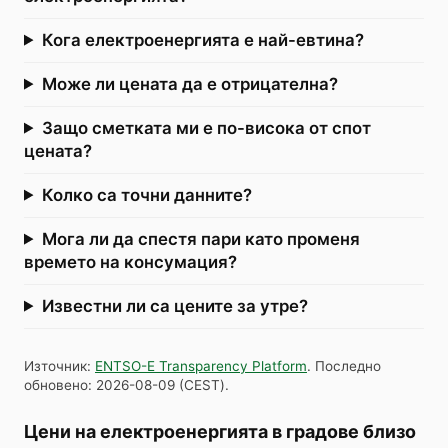
Кога електроенергията е най-евтина?
Може ли цената да е отрицателна?
Защо сметката ми е по-висока от спот
цената?
Колко са точни данните?
Мога ли да спестя пари като променя
времето на консумация?
Известни ли са цените за утре?
Източник
:
ENTSO-E Transparency Platform
.
Последно
обновено
:
2026-08-09
(
CEST
).
Цени на електроенергията в градове близо