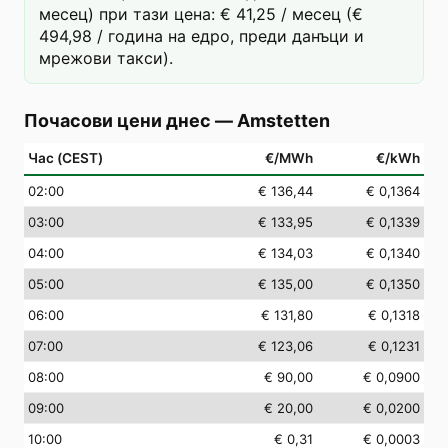
месец) при тази цена: € 41,25 / месец (€
494,98 / година на едро, преди данъци и
мрежови такси).
Почасови цени днес
—
Amstetten
Час (CEST)
€/MWh
€/kWh
02
:00
€ 136,44
€ 0,1364
03
:00
€ 133,95
€ 0,1339
04
:00
€ 134,03
€ 0,1340
05
:00
€ 135,00
€ 0,1350
06
:00
€ 131,80
€ 0,1318
07
:00
€ 123,06
€ 0,1231
08
:00
€ 90,00
€ 0,0900
09
:00
€ 20,00
€ 0,0200
10
:00
€ 0,31
€ 0,0003