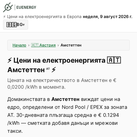
⚡️ Цени на електроенергията в Европа
неделя, 9 август 2026 г.
🇧🇬
BG
▾
Начало
›
🇦🇹
Австрия
›
Амстеттен
⚡️
Цени на електроенергията
🇦🇹
Амстеттен
⚡️
AT
Цената на електричеството в Амстеттен е €
0,0200 /kWh в момента.
Домакинствата в
Амстеттен
виждат цени на
едро, определени от Nord Pool / EPEX за зоната
AT. 30-дневната плъзгаща средна е € 0.1294
/kWh — сметката добавя данъци и мрежови
такси.