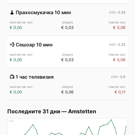
🧹
Прахосмукачка 10 мин
0.33
€ 0,00
€ 0,03
€ 0,06
💨
Сешоар 10 мин
0.33
€ 0,00
€ 0,03
€ 0,06
📺
1 час телевизия
0.6
€ 0,00
€ 0,06
€ 0,11
Последните 31 дни
—
Amstetten
€
174