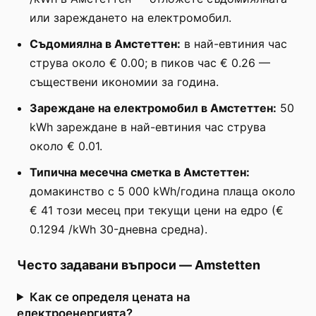
или зареждането на електромобил.
Съдомиялна в Амстеттен:
в най-евтиния час
струва около € 0.00; в пиков час € 0.26 —
съществени икономии за година.
Зареждане на електромобил в Амстеттен:
50
kWh зареждане в най-евтиния час струва
около € 0.01.
Типична месечна сметка в Амстеттен:
домакинство с 5 000 kWh/година плаща около
€ 41 този месец при текущи цени на едро (€
0.1294 /kWh 30-дневна средна).
Често задавани въпроси
—
Amstetten
Как се определя цената на
електроенергията?