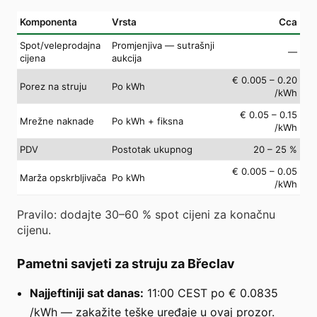
Komponenta
Vrsta
Cca
Spot/veleprodajna
Promjenjiva — sutrašnji
—
cijena
aukcija
€ 0.005 – 0.20
Porez na struju
Po kWh
/kWh
€ 0.05 – 0.15
Mrežne naknade
Po kWh + fiksna
/kWh
PDV
Postotak ukupnog
20 – 25 %
€ 0.005 – 0.05
Marža opskrbljivača
Po kWh
/kWh
Pravilo: dodajte 30–60 % spot cijeni za konačnu
cijenu.
Pametni savjeti za struju za Břeclav
Najjeftiniji sat danas:
11:00 CEST po € 0.0835
/kWh — zakažite teške uređaje u ovaj prozor.