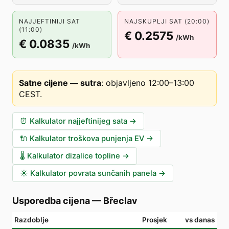
NAJJEFTINIJI SAT
NAJSKUPLJI SAT (20:00)
(11:00)
€ 0.2575
/kWh
€ 0.0835
/kWh
Satne cijene — sutra
:
objavljeno 12:00–13:00
CEST
.
⏰
Kalkulator najjeftinijeg sata
→
🔌
Kalkulator troškova punjenja EV
→
🌡️
Kalkulator dizalice topline
→
☀️
Kalkulator povrata sunčanih panela
→
Usporedba cijena
—
Břeclav
Razdoblje
Prosjek
vs danas