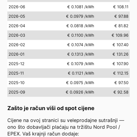
2026-06
€ 0.1081
/kWh
€ 108.11
2026-05
€ 0.0979
/kWh
€ 97.88
2026-04
€ 0.0818
/kWh
€ 81.82
2026-03
€ 0.1100
/kWh
€ 109.96
2026-02
€ 0.1074
/kWh
€ 107.40
2026-01
€ 0.1313
/kWh
€ 131.26
2025-12
€ 0.1079
/kWh
€ 107.90
2025-11
€ 0.1121
/kWh
€ 112.15
2025-10
€ 0.0975
/kWh
€ 97.50
2025-09
€ 0.0926
/kWh
€ 92.58
Zašto je račun viši od spot cijene
Cijene na ovoj stranici su veleprodajne sutrašnji —
ono što dobavljači plaćaju na tržištu Nord Pool /
EPEX. Vaš krajnji račun dodaje: