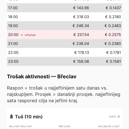
17
:00
€ 143.66
€ 0.1437
18
:00
€ 218.03
€ 0.2180
19
:00
€ 248.34
€ 0.2483
20
:00
€ 257.54
€ 0.2575
← vrhunac
21
:00
€ 238.04
€ 0.2380
22
:00
€ 178.13
€ 0.1781
23
:00
€ 158.08
€ 0.1581
Trošak aktivnosti
—
Břeclav
Raspon = trošak u najjeftinijem satu danas vs.
najskupljem. Prosjek = današnji prosjek. najjeftinijeg
sata raspored cilja na jeftini kraj.
🚿
Tuš (10 min)
6