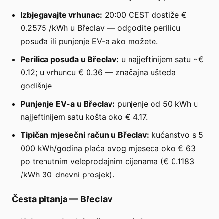
Izbjegavajte vrhunac:
20:00 CEST dostiže €
0.2575 /kWh u Břeclav — odgodite perilicu
posuđa ili punjenje EV-a ako možete.
Perilica posuđa u Břeclav:
u najjeftinijem satu ~€
0.12; u vrhuncu € 0.36 — značajna ušteda
godišnje.
Punjenje EV-a u Břeclav:
punjenje od 50 kWh u
najjeftinijem satu košta oko € 4.17.
Tipičan mjesečni račun u Břeclav:
kućanstvo s 5
000 kWh/godina plaća ovog mjeseca oko € 63
po trenutnim veleprodajnim cijenama (€ 0.1183
/kWh 30-dnevni prosjek).
Česta pitanja
—
Břeclav