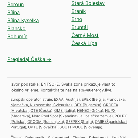
Stará Boleslav
Beroun
Braník
Bílina
Brno
Bílina Kyselka
Bruntál
Blansko
Černý Most
Bohumín
Česká Lípa
Pregledaj Češka →
Izvor podataka: ENTSO-E. Svaka zona prikazuje vlastito
lokalno vrijeme.
Kontaktirajte nas na
sp@euenergy.live
.
Europski operatori struje:
EXAA
(
Austrija
)
,
EPEX
(
Belgija, Francuska,
Njemačka, Nizozemska, Švicarska
)
,
IBEX
(
Bugarska
)
,
CROPEX
(
Hrvatska
)
,
OTE
(
Češka
)
,
GME
(
Italija
)
,
HENEX
(
Grčka
)
,
HUPX
(
Mađarska
)
,
Nord Pool Spot
(
Skandinavija i baltičke zemlje
)
,
POLPX
(
Poljska
)
,
OPCOM
(
Rumunjska
)
,
SEEPEX
(
Srbija
)
,
OMIE
(
Španjolska i
Portugal
)
,
OKTE
(
Slovačka
)
,
SOUTHPOOL
(
Slovenija
)
.
Članci
·
Pojmovnik
·
Svi gradovi
·
Tjedno
·
Privatnost
·
Kolačići