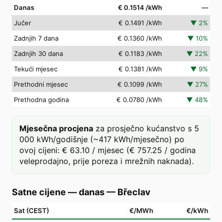
Danas
€ 0.1514
/kWh
—
Jučer
€ 0.1491
/kWh
▼
2
%
Zadnjih 7 dana
€ 0.1360
/kWh
▼
10
%
Zadnjih 30 dana
€ 0.1183
/kWh
▼
22
%
Tekući mjesec
€ 0.1381
/kWh
▼
9
%
Prethodni mjesec
€ 0.1099
/kWh
▼
27
%
Prethodna godina
€ 0.0780
/kWh
▼
48
%
Mjesečna procjena
za prosječno kućanstvo s 5
000 kWh/godišnje (~417 kWh/mjesečno) po
ovoj cijeni: € 63.10 / mjesec (€ 757.25 / godina
veleprodajno, prije poreza i mrežnih naknada).
Satne cijene — danas
—
Břeclav
Sat (CEST)
€/MWh
€/kWh