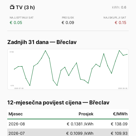
📺
TV (3 h)
0.6
€ 0.05
€ 0.09
€ 0.15
Zadnjih 31 dana
—
Břeclav
€
160
€
78
2026-07-08
2026-08-06
12-mjesečna povijest cijena
—
Břeclav
Mjesec
Prosjek
€/MWh
2026-08
€ 0.1381
/kWh
€ 138.09
2026-07
€ 0.1099
/kWh
€ 109.93