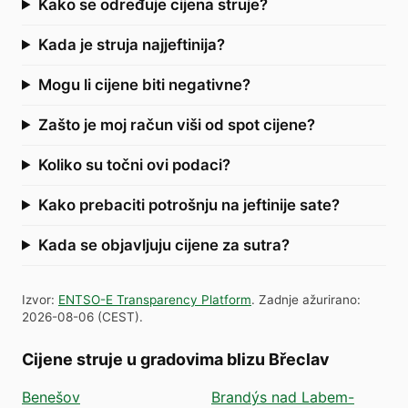
Kako se određuje cijena struje?
Kada je struja najjeftinija?
Mogu li cijene biti negativne?
Zašto je moj račun viši od spot cijene?
Koliko su točni ovi podaci?
Kako prebaciti potrošnju na jeftinije sate?
Kada se objavljuju cijene za sutra?
Izvor
:
ENTSO-E Transparency Platform
.
Zadnje ažurirano
:
2026-08-06
(
CEST
).
Cijene struje u gradovima blizu Břeclav
Benešov
Brandýs nad Labem-