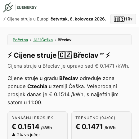
🇭🇷
⚡️ Cijene struje u Europi
četvrtak, 6. kolovoza 2026.
HR
▾
Početna
›
🇨🇿
Češka
›
Břeclav
⚡️
Cijene struje
🇨🇿
Břeclav
⚡️
CZ
Cijena struje u Břeclav je upravo sad € 0.1471 /kWh.
Cijene struje u gradu
Břeclav
određuje zona
ponude
Czechia
u zemlji Češka. Veleprodajni
prosjek danas je € 0.1514 /kWh, s najjeftinijim
satom u 11:00.
DANAŠNJI PROSJEK
TRENUTNO (04:00)
€ 0.1514
€ 0.1471
/kWh
/kWh
▲ 2% vs jučer