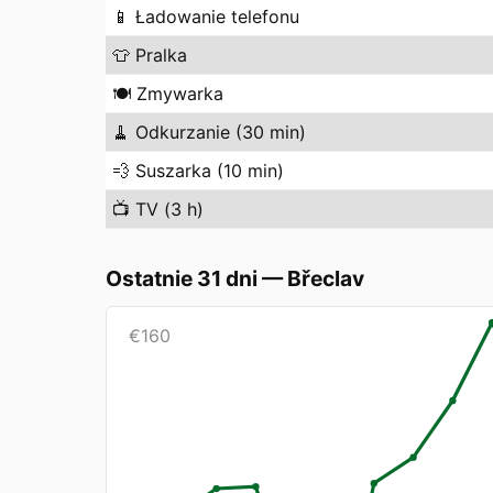
📱
Ładowanie telefonu
👕
Pralka
🍽️
Zmywarka
🧹
Odkurzanie (30 min)
💨
Suszarka (10 min)
📺
TV (3 h)
Ostatnie 31 dni
—
Břeclav
€
160