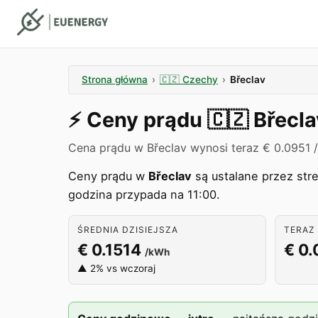
Strona główna
›
🇨🇿
Czechy
›
Břeclav
⚡️
Ceny prądu
🇨🇿
Břecla
Cena prądu w Břeclav wynosi teraz € 0.0951 
Ceny prądu w
Břeclav
są ustalane przez str
godzina przypada na 11:00.
ŚREDNIA DZISIEJSZA
TERAZ 
€ 0.1514
€ 0.
/kWh
▲ 2% vs wczoraj