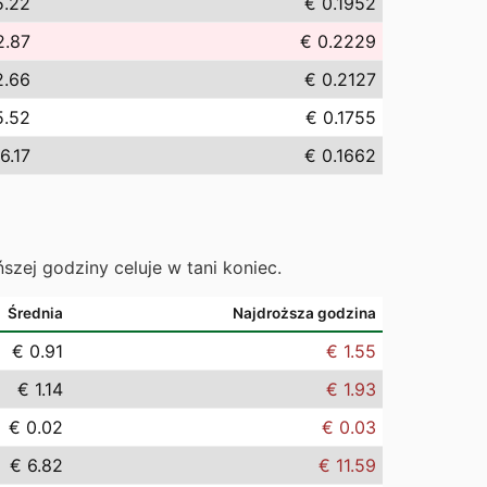
5.22
€ 0.1952
2.87
€ 0.2229
2.66
€ 0.2127
5.52
€ 0.1755
6.17
€ 0.1662
ńszej godziny celuje w tani koniec.
Średnia
Najdroższa godzina
€ 0.91
€ 1.55
€ 1.14
€ 1.93
€ 0.02
€ 0.03
€ 6.82
€ 11.59