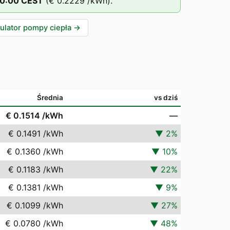
0
:00
CEST
(
€ 0.2229
/kWh).
ulator pompy ciepła
→
Średnia
vs dziś
€ 0.1514
/kWh
—
€ 0.1491
/kWh
▼
2
%
€ 0.1360
/kWh
▼
10
%
€ 0.1183
/kWh
▼
22
%
€ 0.1381
/kWh
▼
9
%
€ 0.1099
/kWh
▼
27
%
€ 0.0780
/kWh
▼
48
%