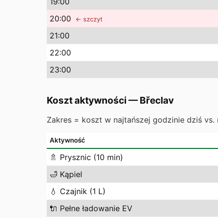
19
:00
20
:00
← szczyt
21
:00
22
:00
23
:00
Koszt aktywności
—
Břeclav
Zakres = koszt w najtańszej godzinie dziś vs. 
Aktywność
🚿
Prysznic (10 min)
🛁
Kąpiel
💧
Czajnik (1 L)
🔌
Pełne ładowanie EV