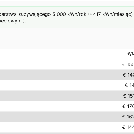
rstwa zużywającego 5 000 kWh/rok (~417 kWh/miesiąc) prz
sieciowymi).
€/
€ 15
€ 14
€ 14
€ 15
€ 17
€ 16
€ 14