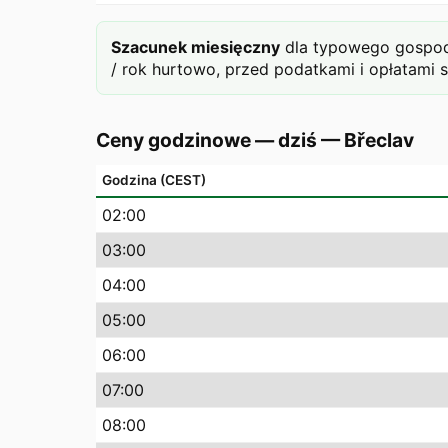
Szacunek miesięczny
dla typowego gospoda
/ rok hurtowo, przed podatkami i opłatami 
Ceny godzinowe — dziś
—
Břeclav
Godzina (CEST)
02
:00
03
:00
04
:00
05
:00
06
:00
07
:00
08
:00