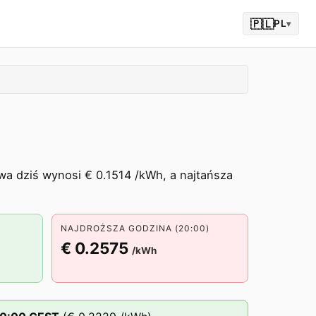
🇵🇱
PL
▾
wa dziś wynosi € 0.1514 /kWh, a najtańsza
NAJDROŻSZA GODZINA (20:00)
€ 0.2575
/kWh