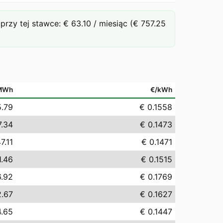
y tej stawce: € 63.10 / miesiąc (€ 757.25
MWh
€/kWh
5.79
€ 0.1558
7.34
€ 0.1473
7.11
€ 0.1471
1.46
€ 0.1515
6.92
€ 0.1769
2.67
€ 0.1627
4.65
€ 0.1447