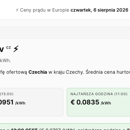
⚡️ Ceny prądu w Europie
czwartek, 6 sierpnia 2026
v
⚡️
CZ
/kWh.
efę ofertową
Czechia
w kraju Czechy. Średnia cena hurto
(15:00)
NAJTAŃSZA GODZINA (11:00)
0951
€ 0.0835
/kWh
/kWh