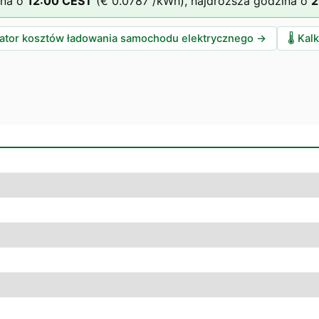
ina o
12
:00
CEST
(
€ 0.0787
/kWh),
najdroższa godzina o
2
lator kosztów ładowania samochodu elektrycznego
→
🌡️
Kalk