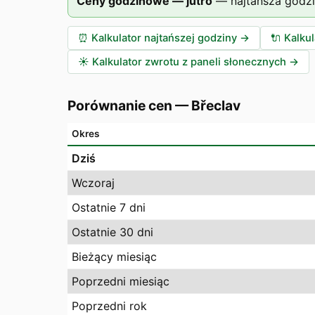
Ceny godzinowe — jutro
—
najtańsza godz
⏰
Kalkulator najtańszej godziny
→
🔌
Kalku
☀️
Kalkulator zwrotu z paneli słonecznych
→
Porównanie cen
—
Břeclav
Okres
Dziś
Wczoraj
Ostatnie 7 dni
Ostatnie 30 dni
Bieżący miesiąc
Poprzedni miesiąc
Poprzedni rok