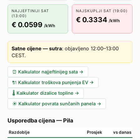
NAJJEFTINIJI SAT
NAJSKUPLJI SAT (19:00)
(13:00)
€ 0.3334
/kWh
€ 0.0599
/kWh
Satne cijene — sutra
:
objavljeno 12:00–13:00
CEST
.
⏰
Kalkulator najjeftinijeg sata
→
🔌
Kalkulator troškova punjenja EV
→
🌡️
Kalkulator dizalice topline
→
☀️
Kalkulator povrata sunčanih panela
→
Usporedba cijena
—
Piła
Razdoblje
Prosjek
vs danas