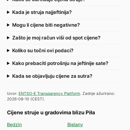
Kada je struja najjeftinija?
Mogu li cijene biti negativne?
Zašto je moj račun viši od spot cijene?
Koliko su točni ovi podaci?
Kako prebaciti potrošnju na jeftinije sate?
Kada se objavljuju cijene za sutra?
Izvor
:
ENTSO-E Transparency Platform
.
Zadnje ažurirano
:
2026-08-10
(
CEST
).
Cijene struje u gradovima blizu Piła
Będzin
Bielany