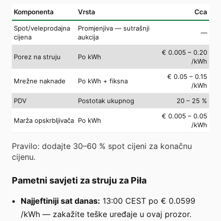
Komponenta
Vrsta
Cca
Spot/veleprodajna
Promjenjiva — sutrašnji
—
cijena
aukcija
€ 0.005 – 0.20
Porez na struju
Po kWh
/kWh
€ 0.05 – 0.15
Mrežne naknade
Po kWh + fiksna
/kWh
PDV
Postotak ukupnog
20 – 25 %
€ 0.005 – 0.05
Marža opskrbljivača
Po kWh
/kWh
Pravilo: dodajte 30–60 % spot cijeni za konačnu
cijenu.
Pametni savjeti za struju za Piła
Najjeftiniji sat danas:
13:00 CEST po € 0.0599
/kWh — zakažite teške uređaje u ovaj prozor.