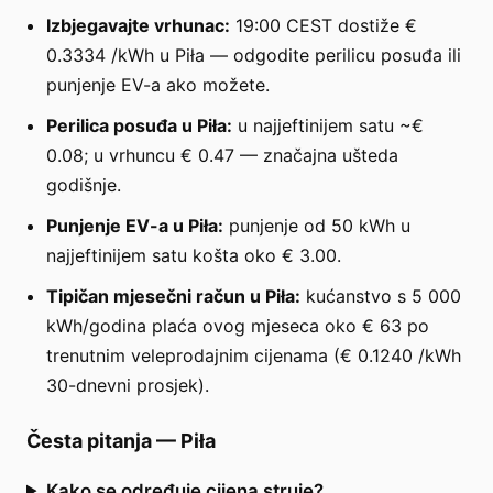
Izbjegavajte vrhunac:
19:00 CEST dostiže €
0.3334 /kWh u Piła — odgodite perilicu posuđa ili
punjenje EV-a ako možete.
Perilica posuđa u Piła:
u najjeftinijem satu ~€
0.08; u vrhuncu € 0.47 — značajna ušteda
godišnje.
Punjenje EV-a u Piła:
punjenje od 50 kWh u
najjeftinijem satu košta oko € 3.00.
Tipičan mjesečni račun u Piła:
kućanstvo s 5 000
kWh/godina plaća ovog mjeseca oko € 63 po
trenutnim veleprodajnim cijenama (€ 0.1240 /kWh
30-dnevni prosjek).
Česta pitanja
—
Piła
Kako se određuje cijena struje?