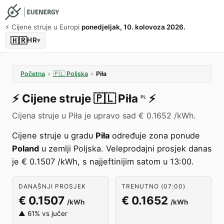
⚡️ Cijene struje u Europi
ponedjeljak, 10. kolovoza 2026.
🇭🇷
HR
▾
Početna
›
🇵🇱
Poljska
›
Piła
⚡️
Cijene struje
🇵🇱
Piła
⚡️
PL
Cijena struje u Piła je upravo sad € 0.1652 /kWh.
Cijene struje u gradu
Piła
određuje zona ponude
Poland
u zemlji Poljska. Veleprodajni prosjek danas
je € 0.1507 /kWh, s najjeftinijim satom u 13:00.
DANAŠNJI PROSJEK
TRENUTNO (07:00)
€ 0.1507
€ 0.1652
/kWh
/kWh
▲ 61% vs jučer