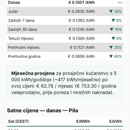
Danas
€ 0.1507
/kWh
—
Jučer
€ 0.0935
/kWh
▼
38
%
Zadnjih 7 dana
€ 0.1383
/kWh
▼
8
%
Zadnjih 30 dana
€ 0.1240
/kWh
▼
18
%
Tekući mjesec
€ 0.1369
/kWh
▼
9
%
Prethodni mjesec
€ 0.1121
/kWh
▼
26
%
Prethodna godina
€ 0.0899
/kWh
▼
40
%
Mjesečna procjena
za prosječno kućanstvo s 5
000 kWh/godišnje (~417 kWh/mjesečno) po
ovoj cijeni: € 62.78 / mjesec (€ 753.30 / godina
veleprodajno, prije poreza i mrežnih naknada).
Satne cijene — danas
—
Piła
Sat (CEST)
€/MWh
€/kWh