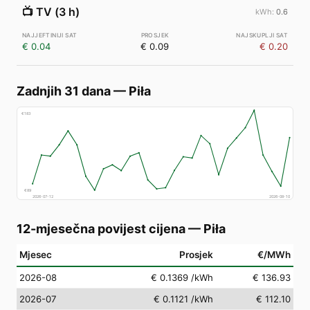
📺
TV (3 h)
0.6
€ 0.04
€ 0.09
€ 0.20
Zadnjih 31 dana
—
Piła
€
183
€
89
2026-07-12
2026-08-10
12-mjesečna povijest cijena
—
Piła
Mjesec
Prosjek
€/MWh
2026-08
€ 0.1369
/kWh
€ 136.93
2026-07
€ 0.1121
/kWh
€ 112.10