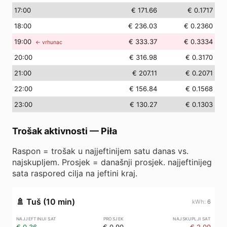
17
:00
€ 171.66
€ 0.1717
18
:00
€ 236.03
€ 0.2360
19
:00
€ 333.37
€ 0.3334
← vrhunac
20
:00
€ 316.98
€ 0.3170
21
:00
€ 207.11
€ 0.2071
22
:00
€ 156.84
€ 0.1568
23
:00
€ 130.27
€ 0.1303
Trošak aktivnosti
—
Piła
Raspon = trošak u najjeftinijem satu danas vs.
najskupljem. Prosjek = današnji prosjek. najjeftinijeg
sata raspored cilja na jeftini kraj.
🚿
Tuš (10 min)
6