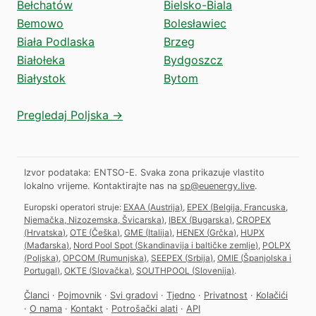
Bełchatów
Bielsko-Biala
Bemowo
Bolesławiec
Biała Podlaska
Brzeg
Białołeka
Bydgoszcz
Białystok
Bytom
Pregledaj Poljska →
Izvor podataka: ENTSO-E. Svaka zona prikazuje vlastito
lokalno vrijeme.
Kontaktirajte nas na
sp@euenergy.live
.
Europski operatori struje:
EXAA
(
Austrija
)
,
EPEX
(
Belgija, Francuska,
Njemačka, Nizozemska, Švicarska
)
,
IBEX
(
Bugarska
)
,
CROPEX
(
Hrvatska
)
,
OTE
(
Češka
)
,
GME
(
Italija
)
,
HENEX
(
Grčka
)
,
HUPX
(
Mađarska
)
,
Nord Pool Spot
(
Skandinavija i baltičke zemlje
)
,
POLPX
(
Poljska
)
,
OPCOM
(
Rumunjska
)
,
SEEPEX
(
Srbija
)
,
OMIE
(
Španjolska i
Portugal
)
,
OKTE
(
Slovačka
)
,
SOUTHPOOL
(
Slovenija
)
.
Članci
·
Pojmovnik
·
Svi gradovi
·
Tjedno
·
Privatnost
·
Kolačići
·
O nama
·
Kontakt
·
Potrošački alati
·
API