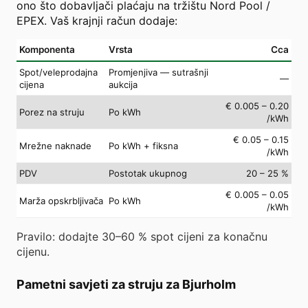
ono što dobavljači plaćaju na tržištu Nord Pool /
EPEX. Vaš krajnji račun dodaje:
Komponenta
Vrsta
Cca
Spot/veleprodajna
Promjenjiva — sutrašnji
—
cijena
aukcija
€ 0.005 – 0.20
Porez na struju
Po kWh
/kWh
€ 0.05 – 0.15
Mrežne naknade
Po kWh + fiksna
/kWh
PDV
Postotak ukupnog
20 – 25 %
€ 0.005 – 0.05
Marža opskrbljivača
Po kWh
/kWh
Pravilo: dodajte 30–60 % spot cijeni za konačnu
cijenu.
Pametni savjeti za struju za Bjurholm