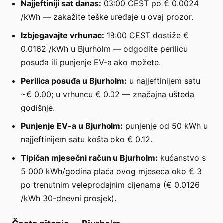
Najjeftiniji sat danas:
03:00 CEST po € 0.0024
/kWh — zakažite teške uređaje u ovaj prozor.
Izbjegavajte vrhunac:
18:00 CEST dostiže €
0.0162 /kWh u Bjurholm — odgodite perilicu
posuđa ili punjenje EV-a ako možete.
Perilica posuđa u Bjurholm:
u najjeftinijem satu
~€ 0.00; u vrhuncu € 0.02 — značajna ušteda
godišnje.
Punjenje EV-a u Bjurholm:
punjenje od 50 kWh u
najjeftinijem satu košta oko € 0.12.
Tipičan mjesečni račun u Bjurholm:
kućanstvo s
5 000 kWh/godina plaća ovog mjeseca oko € 3
po trenutnim veleprodajnim cijenama (€ 0.0126
/kWh 30-dnevni prosjek).