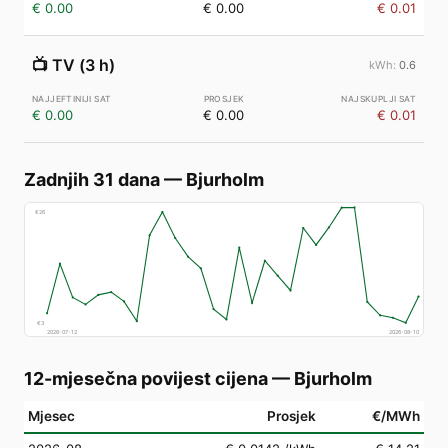
€ 0.00
€ 0.00
€ 0.01
📺
TV (3 h)
0.6
€ 0.00
€ 0.00
€ 0.01
Zadnjih 31 dana
—
Bjurholm
€
26
€
3
2026-07-12
2026-08-10
12-mjesečna povijest cijena
—
Bjurholm
Mjesec
Prosjek
€/MWh