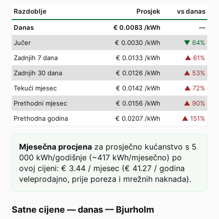
Razdoblje
Prosjek
vs danas
Danas
€ 0.0083
/kWh
—
Jučer
€ 0.0030
/kWh
▼
64
%
Zadnjih 7 dana
€ 0.0133
/kWh
▲
61
%
Zadnjih 30 dana
€ 0.0126
/kWh
▲
53
%
Tekući mjesec
€ 0.0142
/kWh
▲
72
%
Prethodni mjesec
€ 0.0156
/kWh
▲
90
%
Prethodna godina
€ 0.0207
/kWh
▲
151
%
Mjesečna procjena
za prosječno kućanstvo s 5
000 kWh/godišnje (~417 kWh/mjesečno) po
ovoj cijeni: € 3.44 / mjesec (€ 41.27 / godina
veleprodajno, prije poreza i mrežnih naknada).
Satne cijene — danas
—
Bjurholm