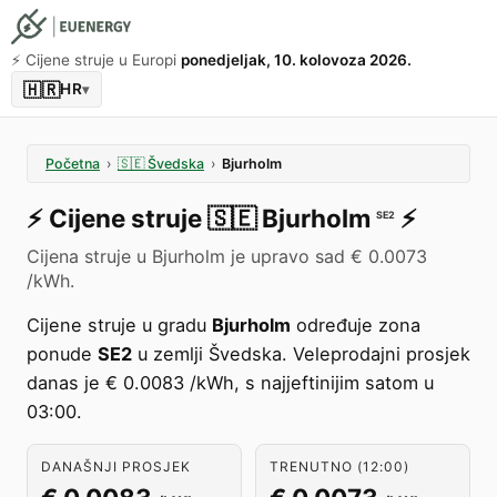
⚡️ Cijene struje u Europi
ponedjeljak, 10. kolovoza 2026.
🇭🇷
HR
▾
Početna
›
🇸🇪
Švedska
›
Bjurholm
⚡️
Cijene struje
🇸🇪
Bjurholm
⚡️
SE2
Cijena struje u Bjurholm je upravo sad € 0.0073
/kWh.
Cijene struje u gradu
Bjurholm
određuje zona
ponude
SE2
u zemlji Švedska. Veleprodajni prosjek
danas je € 0.0083 /kWh, s najjeftinijim satom u
03:00.
DANAŠNJI PROSJEK
TRENUTNO (12:00)