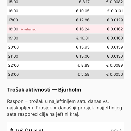
15
:00
€ 8.17
€ 0.0082
16
:00
€ 10.05
€ 0.0101
17
:00
€ 12.86
€ 0.0129
18
:00
€ 16.24
€ 0.0162
← vrhunac
19
:00
€ 16.01
€ 0.0160
20
:00
€ 13.93
€ 0.0139
21
:00
€ 13.00
€ 0.0130
22
:00
€ 8.89
€ 0.0089
23
:00
€ 5.58
€ 0.0056
Trošak aktivnosti
—
Bjurholm
Raspon = trošak u najjeftinijem satu danas vs.
najskupljem. Prosjek = današnji prosjek. najjeftinijeg
sata raspored cilja na jeftini kraj.
🚿
Tuš (10 min)
6