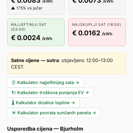
€ 0.0083
€ 0.0073
/kWh
/kWh
▲ 175% vs jučer
NAJJEFTINIJI SAT
NAJSKUPLJI SAT (18:00)
(03:00)
€ 0.0162
/kWh
€ 0.0024
/kWh
Satne cijene — sutra
:
objavljeno 12:00–13:00
CEST
.
⏰
Kalkulator najjeftinijeg sata
→
🔌
Kalkulator troškova punjenja EV
→
🌡️
Kalkulator dizalice topline
→
☀️
Kalkulator povrata sunčanih panela
→
Usporedba cijena
—
Bjurholm