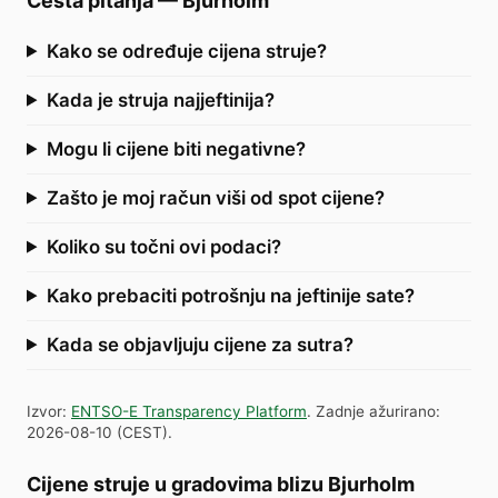
Česta pitanja
—
Bjurholm
Kako se određuje cijena struje?
Kada je struja najjeftinija?
Mogu li cijene biti negativne?
Zašto je moj račun viši od spot cijene?
Koliko su točni ovi podaci?
Kako prebaciti potrošnju na jeftinije sate?
Kada se objavljuju cijene za sutra?
Izvor
:
ENTSO-E Transparency Platform
.
Zadnje ažurirano
:
2026-08-10
(
CEST
).
Cijene struje u gradovima blizu Bjurholm