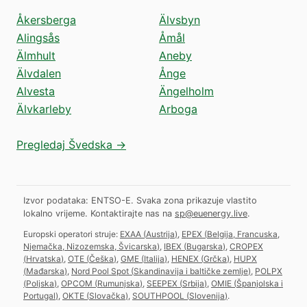
Åkersberga
Älvsbyn
Alingsås
Åmål
Älmhult
Aneby
Älvdalen
Ånge
Alvesta
Ängelholm
Älvkarleby
Arboga
Pregledaj Švedska →
Izvor podataka: ENTSO-E. Svaka zona prikazuje vlastito
lokalno vrijeme.
Kontaktirajte nas na
sp@euenergy.live
.
Europski operatori struje:
EXAA
(
Austrija
)
,
EPEX
(
Belgija, Francuska,
Njemačka, Nizozemska, Švicarska
)
,
IBEX
(
Bugarska
)
,
CROPEX
(
Hrvatska
)
,
OTE
(
Češka
)
,
GME
(
Italija
)
,
HENEX
(
Grčka
)
,
HUPX
(
Mađarska
)
,
Nord Pool Spot
(
Skandinavija i baltičke zemlje
)
,
POLPX
(
Poljska
)
,
OPCOM
(
Rumunjska
)
,
SEEPEX
(
Srbija
)
,
OMIE
(
Španjolska i
Portugal
)
,
OKTE
(
Slovačka
)
,
SOUTHPOOL
(
Slovenija
)
.