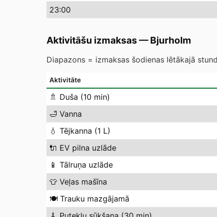
23
:00
Aktivitāšu izmaksas
—
Bjurholm
Diapazons = izmaksas šodienas lētākajā stundā
Aktivitāte
🚿
Duša (10 min)
🛁
Vanna
💧
Tējkanna (1 L)
🔌
EV pilna uzlāde
📱
Tālruņa uzlāde
👕
Veļas mašīna
🍽️
Trauku mazgājamā
🧹
Putekļu sūkšana (30 min)