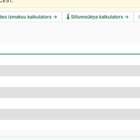
 CEST
.
des izmaksu kalkulators
→
🌡️
Siltumsūkņa kalkulators
→