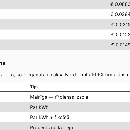
€ 0.088
€ 0.029
€ 0.031
€ 0.012
€ 0.014
na
as — to, ko piegādātāji maksā Nord Pool / EPEX tirgū. Jūsu 
Tips
Mainīga — rītdienas izsole
Par kWh
Par kWh + fiksētā
Procents no kopējā