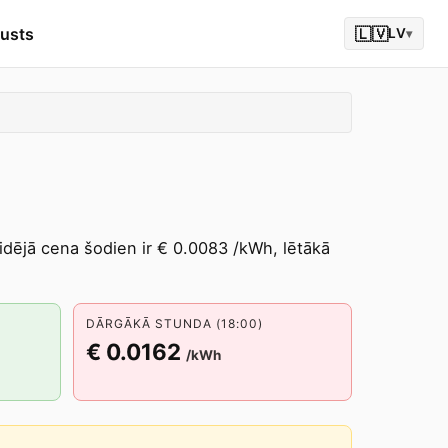
gusts
🇱🇻
LV
▾
vidējā cena šodien ir € 0.0083 /kWh, lētākā
DĀRGĀKĀ STUNDA (18:00)
€ 0.0162
/kWh