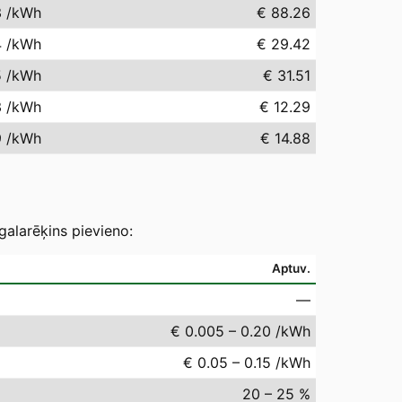
3
/kWh
€ 88.26
4
/kWh
€ 29.42
5
/kWh
€ 31.51
3
/kWh
€ 12.29
9
/kWh
€ 14.88
galarēķins pievieno:
Aptuv.
—
€ 0.005 – 0.20 /kWh
€ 0.05 – 0.15 /kWh
20 – 25 %