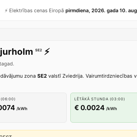
⚡️ Elektrības cenas Eiropā
pirmdiena, 2026. gada 10. au
jurholm
⚡️
SE2
 tagad.
edāvājumu zona
SE2
valstī Zviedrija. Vairumtirdzniecības 
(06:00)
LĒTĀKĀ STUNDA (03:00)
.0074
€ 0.0024
/kWh
/kWh