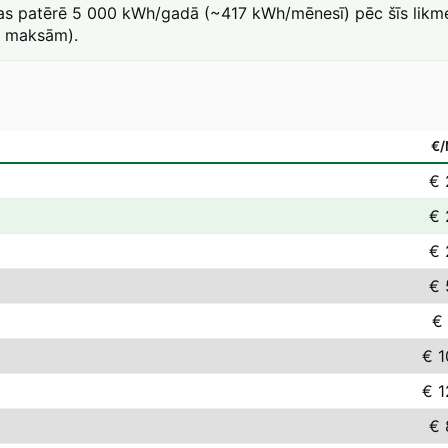
kas patērē 5 000 kWh/gadā (~417 kWh/mēnesī) pēc šīs likme
a maksām).
€
€ 
€ 
€ 
€ 
€ 
€ 1
€ 1
€ 