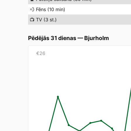
💨
Fēns (10 min)
📺
TV (3 st.)
Pēdējās 31 dienas
—
Bjurholm
€
26