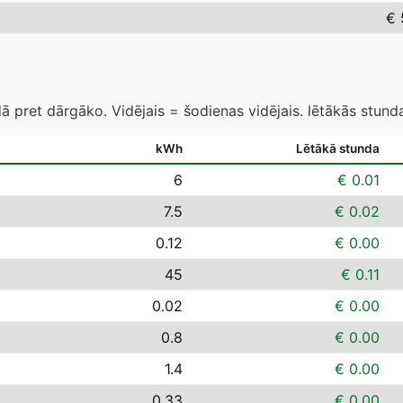
€ 
 pret dārgāko. Vidējais = šodienas vidējais. lētākās stund
kWh
Lētākā stunda
6
€ 0.01
7.5
€ 0.02
0.12
€ 0.00
45
€ 0.11
0.02
€ 0.00
0.8
€ 0.00
1.4
€ 0.00
0.33
€ 0.00