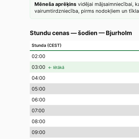
Mēneša aprēķins
vidējai mājsaimniecībai, 
vairumtirdzniecība, pirms nodokļiem un tīkl
Stundu cenas — šodien
—
Bjurholm
Stunda (CEST)
02
:00
03
:00
← lētākā
04
:00
05
:00
06
:00
07
:00
08
:00
09
:00