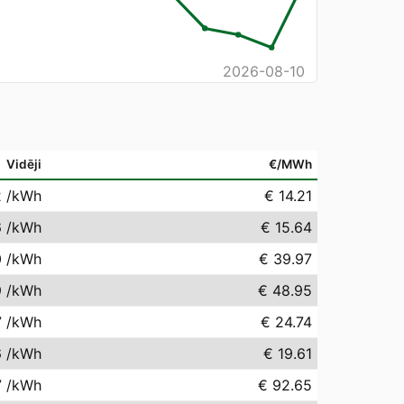
2026-08-10
Vidēji
€/MWh
2
/kWh
€ 14.21
6
/kWh
€ 15.64
0
/kWh
€ 39.97
9
/kWh
€ 48.95
7
/kWh
€ 24.74
6
/kWh
€ 19.61
7
/kWh
€ 92.65