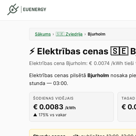
Sākums
›
🇸🇪
Zviedrija
›
Bjurholm
⚡️
Elektrības cenas
🇸🇪
B
Elektrības cena Bjurholm: € 0.0074 /kWh tieši
Elektrības cenas pilsētā
Bjurholm
nosaka pi
stunda — 03:00.
ŠODIENAS VIDĒJAIS
TAGAD 
€ 0.0083
€ 0
/kWh
▲ 175% vs vakar