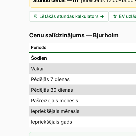
Stundu cenas — rīt
:
publicētas 12:00–13:00
⏰
Lētākās stundas kalkulators
→
🔌
EV uzlā
Cenu salīdzinājums
—
Bjurholm
Periods
Šodien
Vakar
Pēdējās 7 dienas
Pēdējās 30 dienas
Pašreizējais mēnesis
Iepriekšējais mēnesis
Iepriekšējais gads