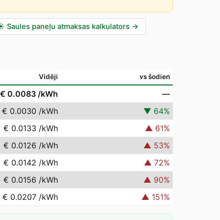
☀️
Saules paneļu atmaksas kalkulators
→
Vidēji
vs šodien
€ 0.0083
/kWh
—
€ 0.0030
/kWh
▼
64
%
€ 0.0133
/kWh
▲
61
%
€ 0.0126
/kWh
▲
53
%
€ 0.0142
/kWh
▲
72
%
€ 0.0156
/kWh
▲
90
%
€ 0.0207
/kWh
▲
151
%