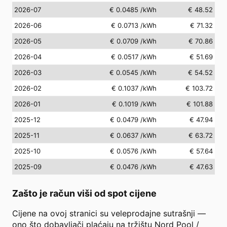
2026-07
€ 0.0485
/kWh
€ 48.52
2026-06
€ 0.0713
/kWh
€ 71.32
2026-05
€ 0.0709
/kWh
€ 70.86
2026-04
€ 0.0517
/kWh
€ 51.69
2026-03
€ 0.0545
/kWh
€ 54.52
2026-02
€ 0.1037
/kWh
€ 103.72
2026-01
€ 0.1019
/kWh
€ 101.88
2025-12
€ 0.0479
/kWh
€ 47.94
2025-11
€ 0.0637
/kWh
€ 63.72
2025-10
€ 0.0576
/kWh
€ 57.64
2025-09
€ 0.0476
/kWh
€ 47.63
Zašto je račun viši od spot cijene
Cijene na ovoj stranici su veleprodajne sutrašnji —
ono što dobavljači plaćaju na tržištu Nord Pool /