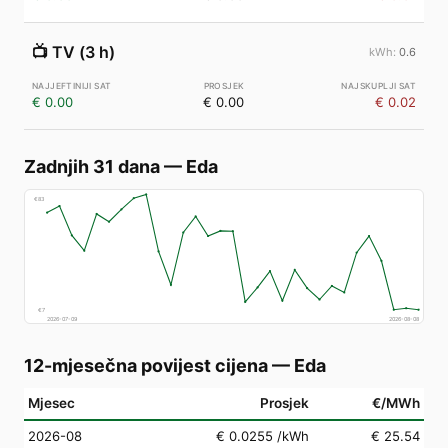
📺
TV (3 h)
0.6
€ 0.00
€ 0.00
€ 0.02
Zadnjih 31 dana
—
Eda
€
83
€
7
2026-07-09
2026-08-08
12-mjesečna povijest cijena
—
Eda
Mjesec
Prosjek
€/MWh
2026-08
€ 0.0255
/kWh
€ 25.54