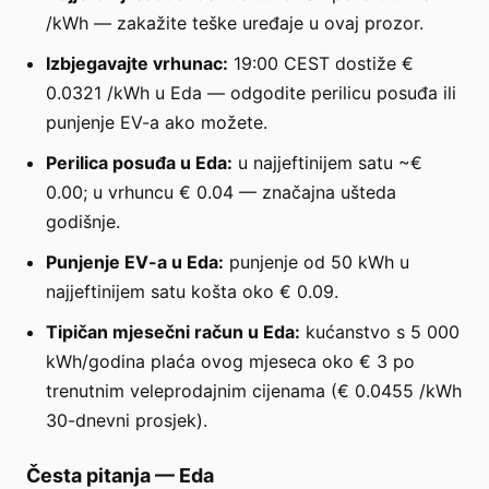
/kWh — zakažite teške uređaje u ovaj prozor.
Izbjegavajte vrhunac:
19:00 CEST dostiže €
0.0321 /kWh u Eda — odgodite perilicu posuđa ili
punjenje EV-a ako možete.
Perilica posuđa u Eda:
u najjeftinijem satu ~€
0.00; u vrhuncu € 0.04 — značajna ušteda
godišnje.
Punjenje EV-a u Eda:
punjenje od 50 kWh u
najjeftinijem satu košta oko € 0.09.
Tipičan mjesečni račun u Eda:
kućanstvo s 5 000
kWh/godina plaća ovog mjeseca oko € 3 po
trenutnim veleprodajnim cijenama (€ 0.0455 /kWh
30-dnevni prosjek).
Česta pitanja
—
Eda