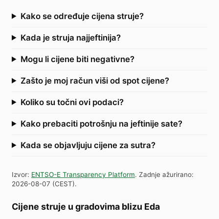
Kako se određuje cijena struje?
Kada je struja najjeftinija?
Mogu li cijene biti negativne?
Zašto je moj račun viši od spot cijene?
Koliko su točni ovi podaci?
Kako prebaciti potrošnju na jeftinije sate?
Kada se objavljuju cijene za sutra?
Izvor
:
ENTSO-E Transparency Platform
.
Zadnje ažurirano
:
2026-08-07
(
CEST
).
Cijene struje u gradovima blizu Eda