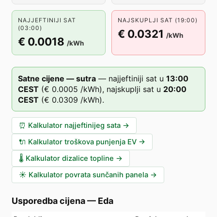
NAJJEFTINIJI SAT
NAJSKUPLJI SAT (19:00)
(03:00)
€ 0.0321
/kWh
€ 0.0018
/kWh
Satne cijene — sutra
—
najjeftiniji sat u
13
:00
CEST
(
€ 0.0005
/kWh),
najskuplji sat u
20
:00
CEST
(
€ 0.0309
/kWh).
⏰
Kalkulator najjeftinijeg sata
→
🔌
Kalkulator troškova punjenja EV
→
🌡️
Kalkulator dizalice topline
→
☀️
Kalkulator povrata sunčanih panela
→
Usporedba cijena
—
Eda