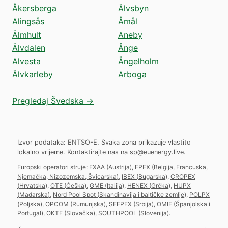
Åkersberga
Älvsbyn
Alingsås
Åmål
Älmhult
Aneby
Älvdalen
Ånge
Alvesta
Ängelholm
Älvkarleby
Arboga
Pregledaj Švedska →
Izvor podataka: ENTSO-E. Svaka zona prikazuje vlastito
lokalno vrijeme.
Kontaktirajte nas na
sp@euenergy.live
.
Europski operatori struje:
EXAA
(
Austrija
)
,
EPEX
(
Belgija, Francuska,
Njemačka, Nizozemska, Švicarska
)
,
IBEX
(
Bugarska
)
,
CROPEX
(
Hrvatska
)
,
OTE
(
Češka
)
,
GME
(
Italija
)
,
HENEX
(
Grčka
)
,
HUPX
(
Mađarska
)
,
Nord Pool Spot
(
Skandinavija i baltičke zemlje
)
,
POLPX
(
Poljska
)
,
OPCOM
(
Rumunjska
)
,
SEEPEX
(
Srbija
)
,
OMIE
(
Španjolska i
Portugal
)
,
OKTE
(
Slovačka
)
,
SOUTHPOOL
(
Slovenija
)
.