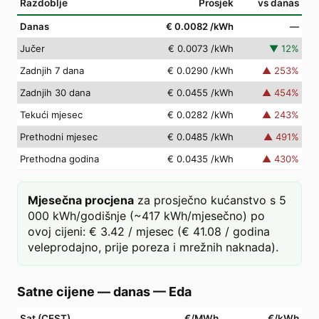
Razdoblje
Prosjek
vs danas
Danas
€ 0.0082
/kWh
—
Jučer
€ 0.0073
/kWh
▼
12
%
Zadnjih 7 dana
€ 0.0290
/kWh
▲
253
%
Zadnjih 30 dana
€ 0.0455
/kWh
▲
454
%
Tekući mjesec
€ 0.0282
/kWh
▲
243
%
Prethodni mjesec
€ 0.0485
/kWh
▲
491
%
Prethodna godina
€ 0.0435
/kWh
▲
430
%
Mjesečna procjena
za prosječno kućanstvo s 5
000 kWh/godišnje (~417 kWh/mjesečno) po
ovoj cijeni: € 3.42 / mjesec (€ 41.08 / godina
veleprodajno, prije poreza i mrežnih naknada).
Satne cijene — danas
—
Eda
Sat (CEST)
€/MWh
€/kWh