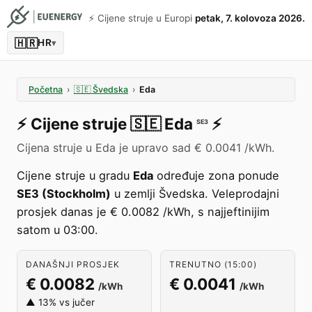
⚡️ Cijene struje u Europi
petak, 7. kolovoza 2026.
🇭🇷
HR
▾
Početna
›
🇸🇪
Švedska
›
Eda
⚡️
Cijene struje
🇸🇪
Eda
⚡️
SE3
Cijena struje u Eda je upravo sad € 0.0041 /kWh.
Cijene struje u gradu
Eda
određuje zona ponude
SE3 (Stockholm)
u zemlji Švedska. Veleprodajni
prosjek danas je € 0.0082 /kWh, s najjeftinijim
satom u 03:00.
DANAŠNJI PROSJEK
TRENUTNO (15:00)
€ 0.0082
€ 0.0041
/kWh
/kWh
▲ 13% vs jučer