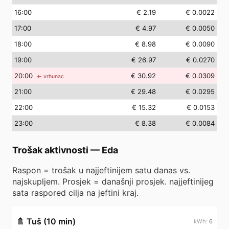
16
:00
€ 2.19
€ 0.0022
17
:00
€ 4.97
€ 0.0050
18
:00
€ 8.98
€ 0.0090
19
:00
€ 26.97
€ 0.0270
20
:00
€ 30.92
€ 0.0309
← vrhunac
21
:00
€ 29.48
€ 0.0295
22
:00
€ 15.32
€ 0.0153
23
:00
€ 8.38
€ 0.0084
Trošak aktivnosti
—
Eda
Raspon = trošak u najjeftinijem satu danas vs.
najskupljem. Prosjek = današnji prosjek. najjeftinijeg
sata raspored cilja na jeftini kraj.
🚿
Tuš (10 min)
6