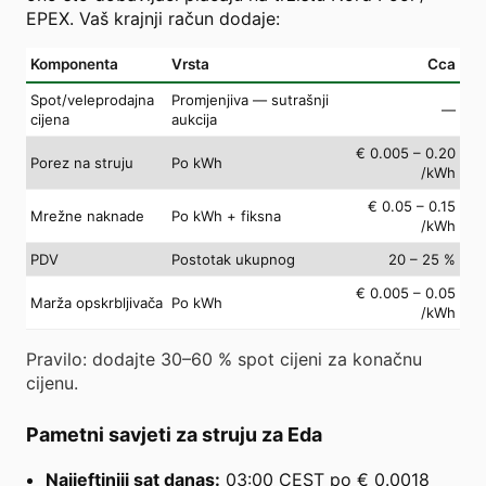
EPEX. Vaš krajnji račun dodaje:
Komponenta
Vrsta
Cca
Spot/veleprodajna
Promjenjiva — sutrašnji
—
cijena
aukcija
€ 0.005 – 0.20
Porez na struju
Po kWh
/kWh
€ 0.05 – 0.15
Mrežne naknade
Po kWh + fiksna
/kWh
PDV
Postotak ukupnog
20 – 25 %
€ 0.005 – 0.05
Marža opskrbljivača
Po kWh
/kWh
Pravilo: dodajte 30–60 % spot cijeni za konačnu
cijenu.
Pametni savjeti za struju za Eda
Najjeftiniji sat danas:
03:00 CEST po € 0.0018