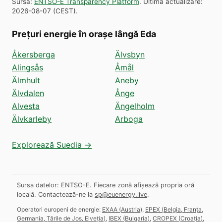
Sursă
:
ENTSO-E Transparency Platform
.
Ultima actualizare
:
2026-08-07
(
CEST
).
Prețuri energie în orașe lângă Eda
Åkersberga
Älvsbyn
Alingsås
Åmål
Älmhult
Aneby
Älvdalen
Ånge
Alvesta
Ängelholm
Älvkarleby
Arboga
Explorează Suedia →
Sursa datelor: ENTSO-E. Fiecare zonă afișează propria oră
locală.
Contactează-ne la
sp@euenergy.live
.
Operatori europeni de energie:
EXAA
(
Austria
)
,
EPEX
(
Belgia, Franța,
Germania, Țările de Jos, Elveția
)
,
IBEX
(
Bulgaria
)
,
CROPEX
(
Croația
)
,