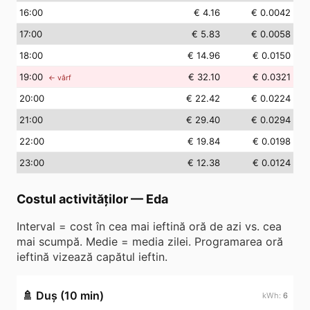
16
:00
€ 4.16
€ 0.0042
17
:00
€ 5.83
€ 0.0058
18
:00
€ 14.96
€ 0.0150
19
:00
€ 32.10
€ 0.0321
← vârf
20
:00
€ 22.42
€ 0.0224
21
:00
€ 29.40
€ 0.0294
22
:00
€ 19.84
€ 0.0198
23
:00
€ 12.38
€ 0.0124
Costul activităților
—
Eda
Interval = cost în cea mai ieftină oră de azi vs. cea
mai scumpă. Medie = media zilei. Programarea oră
ieftină vizează capătul ieftin.
🚿
Duș (10 min)
6