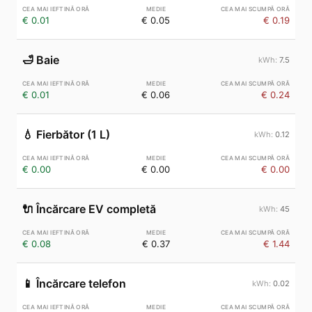
€ 0.01
€ 0.05
€ 0.19
🛁
Baie
7.5
€ 0.01
€ 0.06
€ 0.24
💧
Fierbător (1 L)
0.12
€ 0.00
€ 0.00
€ 0.00
🔌
Încărcare EV completă
45
€ 0.08
€ 0.37
€ 1.44
📱
Încărcare telefon
0.02