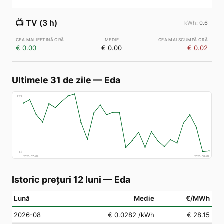
📺
TV (3 h)
0.6
€ 0.00
€ 0.00
€ 0.02
Ultimele 31 de zile
—
Eda
€
83
€
7
2026-07-09
2026-08-07
Istoric prețuri 12 luni
—
Eda
Lună
Medie
€/MWh
2026-08
€ 0.0282
/kWh
€ 28.15