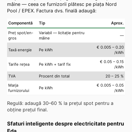
mâine — ceea ce furnizorii plătesc pe piața Nord
Pool / EPEX. Factura dvs. finală adaugă:
Componentă
Tip
Aprox.
Preț spot/en-
Variabil — licitație pentru
—
gros
mâine
€ 0.005 – 0.20
Taxă energie
Pe kWh
/kWh
€ 0.05 – 0.15
Tarife rețea
Pe kWh + tarif fix
/kWh
TVA
Procent din total
20 – 25 %
Marja
€ 0.005 – 0.05
Pe kWh
furnizorului
/kWh
Regulă: adaugă 30–60 % la prețul spot pentru a
obține prețul final.
Sfaturi inteligente despre electricitate pentru
Eda