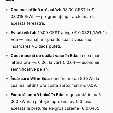
Cea mai ieftină oră astăzi:
03:00 CEST la €
0.0018 /kWh — programați aparatele mari în
această fereastră.
Evitați vârful:
19:00 CEST atinge € 0.0321 /kWh în
Eda — amânați mașina de spălat vase sau
încărcarea VE dacă puteți.
Cost mașină de spălat vase în Eda:
la cea mai
ieftină oră ~€ 0.00; la vârf € 0.04 — economii
semnificative pe an.
Încărcare VE în Eda:
o încărcare de 50 kWh la
cea mai ieftină oră costă aproximativ € 0.09.
Factură lunară tipică în Eda:
o gospodărie cu 5
000 kWh/an plătește aproximativ € 3 luna
aceasta la prețurile en-gros curente (€ 0.0455