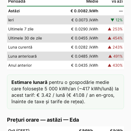
Perioadă
Medie
vs azi
Astăzi
€ 0.0082
/kWh
—
Ieri
€ 0.0073
/kWh
▼
12
%
Ultimele 7 zile
€ 0.0290
/kWh
▲
253
%
Ultimele 30 de zile
€ 0.0455
/kWh
▲
454
%
Luna curentă
€ 0.0282
/kWh
▲
243
%
Luna anterioară
€ 0.0485
/kWh
▲
491
%
Anul anterior
€ 0.0435
/kWh
▲
430
%
Estimare lunară
pentru o gospodărie medie
care folosește 5 000 kWh/an (~417 kWh/lună) la
acest tarif: € 3.42 / lună (€ 41.08 / an en-gros,
înainte de taxe și tarife de rețea).
Prețuri orare — astăzi
—
Eda
Oră (CEST)
€/MWh
€/kWh