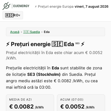
⚡️ Prețuri energie Europa
vineri, 7 august 2026
🇷🇴
RO
▾
Acasă
›
🇸🇪
Suedia
›
Eda
⚡️
Prețuri energie
🇸🇪
Eda
⚡️
SE3
Prețul electricității în Eda este chiar acum € 0.0052
/kWh.
Prețurile electricității în
Eda
sunt stabilite de zona
de licitație
SE3 (Stockholm)
din Suedia. Prețul
angro mediu astăzi este € 0.0082 /kWh, cu cea
mai ieftină oră la 03:00.
MEDIA DE AZI
ACUM (07:00)
€ 0.0082
€ 0.0052
/kWh
/kWh