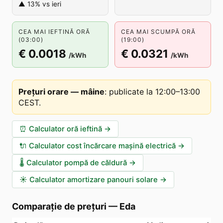
▲ 13% vs ieri
CEA MAI IEFTINĂ ORĂ
CEA MAI SCUMPĂ ORĂ
(03:00)
(19:00)
€ 0.0018
€ 0.0321
/kWh
/kWh
Prețuri orare — mâine
:
publicate la 12:00–13:00
CEST
.
⏰
Calculator oră ieftină
→
🔌
Calculator cost încărcare mașină electrică
→
🌡️
Calculator pompă de căldură
→
☀️
Calculator amortizare panouri solare
→
Comparație de prețuri
—
Eda