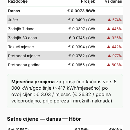
Razdoblje
Prosjek
vs danas
Danas
€ 0.0073
/kWh
—
Jučer
€ 0.0490
/kWh
▲
574
%
Zadnjih 7 dana
€ 0.0397
/kWh
▲
446
%
Zadnjih 30 dana
€ 0.0745
/kWh
▲
926
%
Tekući mjesec
€ 0.0394
/kWh
▲
442
%
Prethodni mjesec
€ 0.0782
/kWh
▲
977
%
Prethodna godina
€ 0.0656
/kWh
▲
803
%
Mjesečna procjena
za prosječno kućanstvo s 5
000 kWh/godišnje (~417 kWh/mjesečno) po
ovoj cijeni: € 3.03 / mjesec (€ 36.32 / godina
veleprodajno, prije poreza i mrežnih naknada).
Satne cijene — danas
—
Höör
Sat (CEST)
€/MWh
€/kWh