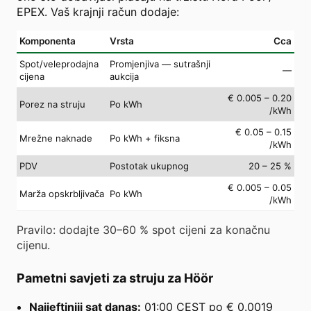
EPEX. Vaš krajnji račun dodaje:
Komponenta
Vrsta
Cca
Spot/veleprodajna
Promjenjiva — sutrašnji
—
cijena
aukcija
€ 0.005 – 0.20
Porez na struju
Po kWh
/kWh
€ 0.05 – 0.15
Mrežne naknade
Po kWh + fiksna
/kWh
PDV
Postotak ukupnog
20 – 25 %
€ 0.005 – 0.05
Marža opskrbljivača
Po kWh
/kWh
Pravilo: dodajte 30–60 % spot cijeni za konačnu
cijenu.
Pametni savjeti za struju za Höör
Najjeftiniji sat danas:
01:00 CEST po € 0.0019