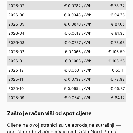
2026-07
€ 0.0782
/kWh
€ 78.22
2026-06
€ 0.0948
/kWh
€ 94.76
2026-05
€ 0.0870
/kWh
€ 87.05
2026-04
€ 0.0613
/kWh
€ 61.32
2026-03
€ 0.0787
/kWh
€ 78.68
2026-02
€ 0.1066
/kWh
€ 106.59
2026-01
€ 0.1063
/kWh
€ 106.26
2025-12
€ 0.0601
/kWh
€ 60.11
2025-11
€ 0.0738
/kWh
€ 73.83
2025-10
€ 0.0654
/kWh
€ 65.37
2025-09
€ 0.0641
/kWh
€ 64.12
Zašto je račun viši od spot cijene
Cijene na ovoj stranici su veleprodajne sutrašnji —
ono što dobavljači plaćaju na tržištu Nord Pool /