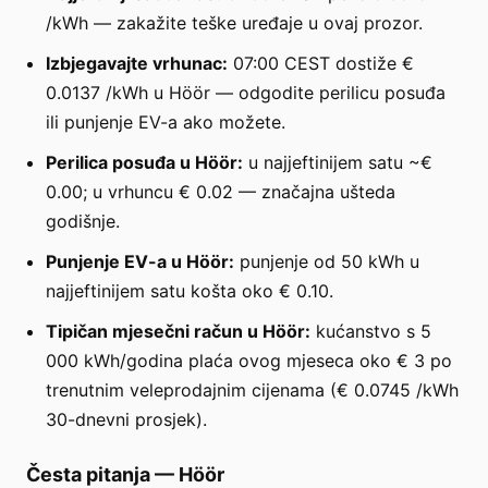
/kWh — zakažite teške uređaje u ovaj prozor.
Izbjegavajte vrhunac:
07:00 CEST dostiže €
0.0137 /kWh u Höör — odgodite perilicu posuđa
ili punjenje EV-a ako možete.
Perilica posuđa u Höör:
u najjeftinijem satu ~€
0.00; u vrhuncu € 0.02 — značajna ušteda
godišnje.
Punjenje EV-a u Höör:
punjenje od 50 kWh u
najjeftinijem satu košta oko € 0.10.
Tipičan mjesečni račun u Höör:
kućanstvo s 5
000 kWh/godina plaća ovog mjeseca oko € 3 po
trenutnim veleprodajnim cijenama (€ 0.0745 /kWh
30-dnevni prosjek).
Česta pitanja
—
Höör