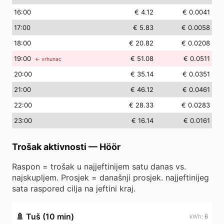
16
:00
€ 4.12
€ 0.0041
17
:00
€ 5.83
€ 0.0058
18
:00
€ 20.82
€ 0.0208
19
:00
€ 51.08
€ 0.0511
← vrhunac
20
:00
€ 35.14
€ 0.0351
21
:00
€ 46.12
€ 0.0461
22
:00
€ 28.33
€ 0.0283
23
:00
€ 16.14
€ 0.0161
Trošak aktivnosti
—
Höör
Raspon = trošak u najjeftinijem satu danas vs.
najskupljem. Prosjek = današnji prosjek. najjeftinijeg
sata raspored cilja na jeftini kraj.
🚿
Tuš (10 min)
6