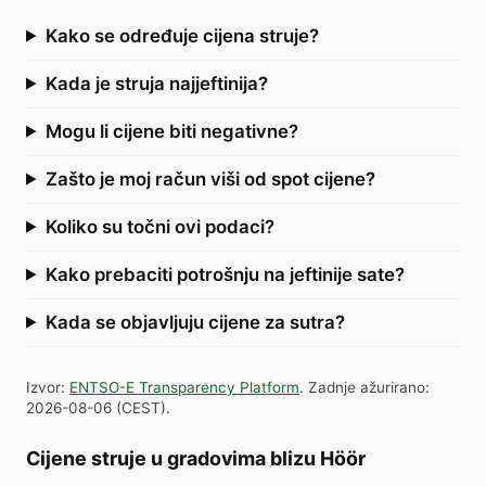
Kako se određuje cijena struje?
Kada je struja najjeftinija?
Mogu li cijene biti negativne?
Zašto je moj račun viši od spot cijene?
Koliko su točni ovi podaci?
Kako prebaciti potrošnju na jeftinije sate?
Kada se objavljuju cijene za sutra?
Izvor
:
ENTSO-E Transparency Platform
.
Zadnje ažurirano
:
2026-08-06
(
CEST
).
Cijene struje u gradovima blizu Höör