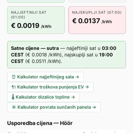
NAJJEFTINIJI SAT
NAJSKUPLJI SAT (07:00)
(01:00)
€ 0.0137
/kWh
€ 0.0019
/kWh
Satne cijene — sutra
—
najjeftiniji sat u
03
:00
CEST
(
€ 0.0018
/kWh),
najskuplji sat u
19
:00
CEST
(
€ 0.0511
/kWh).
⏰
Kalkulator najjeftinijeg sata
→
🔌
Kalkulator troškova punjenja EV
→
🌡️
Kalkulator dizalice topline
→
☀️
Kalkulator povrata sunčanih panela
→
Usporedba cijena
—
Höör