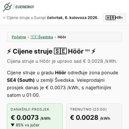
🇭🇷
⚡️ Cijene struje u Europi
četvrtak, 6. kolovoza 2026.
HR
▾
Početna
›
🇸🇪
Švedska
›
Höör
⚡️
Cijene struje
🇸🇪
Höör
⚡️
SE4
Cijena struje u Höör je upravo sad € 0.0028 /kWh.
Cijene struje u gradu
Höör
određuje zona ponude
SE4 (South)
u zemlji Švedska. Veleprodajni
prosjek danas je € 0.0073 /kWh, s najjeftinijim
satom u 01:00.
DANAŠNJI PROSJEK
TRENUTNO (23:00)
€ 0.0073
€ 0.0028
/kWh
/kWh
▼ 85% vs jučer