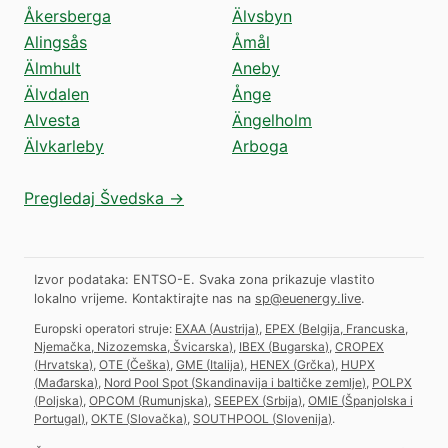
Åkersberga
Älvsbyn
Alingsås
Åmål
Älmhult
Aneby
Älvdalen
Ånge
Alvesta
Ängelholm
Älvkarleby
Arboga
Pregledaj Švedska →
Izvor podataka: ENTSO-E. Svaka zona prikazuje vlastito
lokalno vrijeme.
Kontaktirajte nas na
sp@euenergy.live
.
Europski operatori struje:
EXAA
(
Austrija
)
,
EPEX
(
Belgija, Francuska,
Njemačka, Nizozemska, Švicarska
)
,
IBEX
(
Bugarska
)
,
CROPEX
(
Hrvatska
)
,
OTE
(
Češka
)
,
GME
(
Italija
)
,
HENEX
(
Grčka
)
,
HUPX
(
Mađarska
)
,
Nord Pool Spot
(
Skandinavija i baltičke zemlje
)
,
POLPX
(
Poljska
)
,
OPCOM
(
Rumunjska
)
,
SEEPEX
(
Srbija
)
,
OMIE
(
Španjolska i
Portugal
)
,
OKTE
(
Slovačka
)
,
SOUTHPOOL
(
Slovenija
)
.