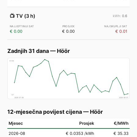
📺
TV (3 h)
0.6
€ 0.00
€ 0.00
€ 0.01
Zadnjih 31 dana
—
Höör
€
148
€
7
2026-07-08
2026-08-07
12-mjesečna povijest cijena
—
Höör
Mjesec
Prosjek
€/MWh
2026-08
€ 0.0353
/kWh
€ 35.33