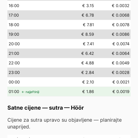
16
:00
€ 3.15
€ 0.0032
17
:00
€ 6.78
€ 0.0068
18
:00
€ 7.81
€ 0.0078
19
:00
€ 8.59
€ 0.0086
20
:00
€ 7.41
€ 0.0074
21
:00
€ 6.42
€ 0.0064
22
:00
€ 4.88
€ 0.0049
23
:00
€ 2.84
€ 0.0028
00
:00
€ 2.10
€ 0.0021
01
:00
€ 1.86
€ 0.0019
← najjeftiniji
Satne cijene — sutra
—
Höör
Cijene za sutra upravo su objavljene — planirajte
unaprijed.