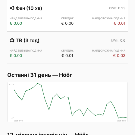
💨
Фен (10 хв)
0.33
€ 0.00
€ 0.00
€ 0.01
📺
ТВ (3 год)
0.6
€ 0.00
€ 0.01
€ 0.03
Останні 31 день
—
Höör
€
148
€
7
2026-07-10
2026-08-08
12-місячна історія цін
—
Höör