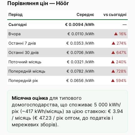
Порівняння цін
—
Höör
Період
Середнє
vs сьогодні
Сьогодні
€ 0.0094
/kWh
—
Вчора
€ 0.0110
/kWh
▲
16
%
Останні 7 днів
€ 0.0353
/kWh
▲
274
%
Останні 30 днів
€ 0.0706
/kWh
▲
647
%
Поточний місяць
€ 0.0321
/kWh
▲
240
%
Попередній місяць
€ 0.0782
/kWh
▲
728
%
Попередній рік
€ 0.0656
/kWh
▲
594
%
Місячна оцінка
для типового
домогосподарства, що споживає 5 000 kWh/
рік (~417 kWh/місяць) за цією ставкою: € 3.94
/ місяць (€ 47.23 / рік оптом, до податків і
мережевих зборів).