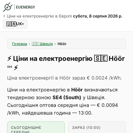
⚡️ Ціни на електроенергію в Європі
субота, 8 серпня 2026 р.
🇺🇦
UK
▾
Головна
›
🇸🇪
Швеція
›
Höör
⚡️
Ціни на електроенергію
🇸🇪
Höör
⚡️
SE4
Ціна електроенергії в Höör зараз € 0.0024 /kWh.
Ціни на електроенергію в
Höör
визначаються
тендерною зоною
SE4 (South)
у Швеція.
Сьогоднішня оптова середня ціна — € 0.0094
/kWh, найдешевша година — 13:00.
СЬОГОДНІШНЄ
ЗАРАЗ (10:00)
СЕРЕДНЄ