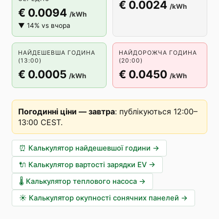
€ 0.0024
/kWh
€ 0.0094
/kWh
▼ 14% vs вчора
НАЙДЕШЕВША ГОДИНА
НАЙДОРОЖЧА ГОДИНА
(13:00)
(20:00)
€ 0.0005
€ 0.0450
/kWh
/kWh
Погодинні ціни — завтра
:
публікуються 12:00–
13:00 CEST
.
⏰
Калькулятор найдешевшої години
→
🔌
Калькулятор вартості зарядки EV
→
🌡️
Калькулятор теплового насоса
→
☀️
Калькулятор окупності сонячних панелей
→