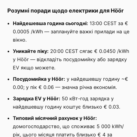
Розумні поради щодо електрики для Höör
Найдешевша година сьогодні:
13:00 CEST за €
0.0005 /kWh — заплануйте важкі прилади на це
вікно.
Уникайте піку:
20:00 CEST сягає € 0.0450 /kWh
у Höör — відкладіть посудомийку або зарядку
EV якщо можете.
Посудомийка у Höör:
у найдешевшу годину ~€
0.00; у пік € 0.06 — значна річна економія.
Зарядка EV у Höör:
50 кВт-год зарядка у
найдешевшу годину коштує близько € 0.03.
Типовий місячний рахунок у Höör:
домогосподарство, що споживає 5 000 kWh/
рік, цього місяця платить близько € 4 за