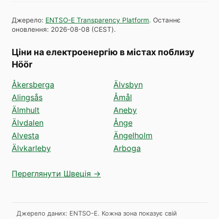
Джерело
:
ENTSO-E Transparency Platform
.
Останнє
оновлення
:
2026-08-08
(
CEST
).
Ціни на електроенергію в містах поблизу
Höör
Åkersberga
Älvsbyn
Alingsås
Åmål
Älmhult
Aneby
Älvdalen
Ånge
Alvesta
Ängelholm
Älvkarleby
Arboga
Переглянути Швеція →
Джерело даних: ENTSO-E. Кожна зона показує свій