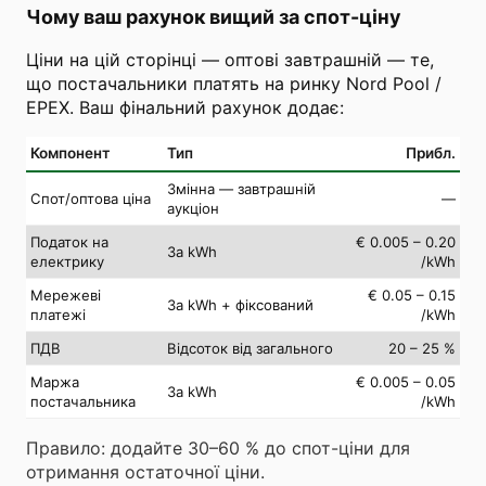
Чому ваш рахунок вищий за спот-ціну
Ціни на цій сторінці — оптові завтрашній — те,
що постачальники платять на ринку Nord Pool /
EPEX. Ваш фінальний рахунок додає:
Компонент
Тип
Прибл.
Змінна — завтрашній
Спот/оптова ціна
—
аукціон
Податок на
€ 0.005 – 0.20
За kWh
електрику
/kWh
Мережеві
€ 0.05 – 0.15
За kWh + фіксований
платежі
/kWh
ПДВ
Відсоток від загального
20 – 25 %
Маржа
€ 0.005 – 0.05
За kWh
постачальника
/kWh
Правило: додайте 30–60 % до спот-ціни для
отримання остаточної ціни.