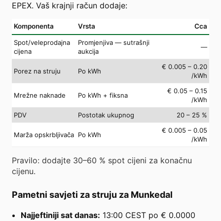
EPEX. Vaš krajnji račun dodaje:
Komponenta
Vrsta
Cca
Spot/veleprodajna
Promjenjiva — sutrašnji
—
cijena
aukcija
€ 0.005 – 0.20
Porez na struju
Po kWh
/kWh
€ 0.05 – 0.15
Mrežne naknade
Po kWh + fiksna
/kWh
PDV
Postotak ukupnog
20 – 25 %
€ 0.005 – 0.05
Marža opskrbljivača
Po kWh
/kWh
Pravilo: dodajte 30–60 % spot cijeni za konačnu
cijenu.
Pametni savjeti za struju za Munkedal
Najjeftiniji sat danas:
13:00 CEST po € 0.0000